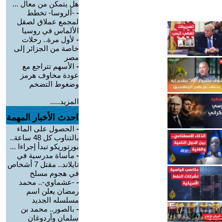
هل يتمكن من معال ...
-
-ألروسا- تخطط
لمجمع عملاق لصقل
الألماس في روسيا
-
لأول مرة.. رحلات
خاصة من الجزائر إلى
مصر
-
الأسهم تتراجع مع
عودة مخاوف هرمز
وضغوط التضخم
المزيد.....
احدث الأخبار المهمة
-
الحصول على الماء
بالتناوب كل 48 ساعة..
بورتوريكو تبدأ إجراءا ...
-
مأساة مدرسية في
تايلاند.. مقتل 7 أشخاص
في هجوم مسلح
-
-عشماوي-.. محمد
رمضان يعلن اسم
مسلسله الجديد
-
بالصور.. محمد بن
سلمان وأردوغان