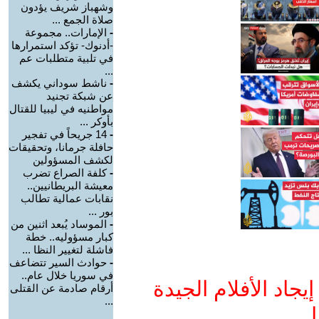
وشهباز شريف يؤدون
صلاة الجمع ...
-
الإمارات.. مجموعة
-أدنوك- تؤكد استمرارها
في تلبية متطلبات عم
...
-
ناشط سوداني يكشف
عن شبكة تجنيد
مواطنيه في ليبيا للقتال
بأوكر ...
-
14 جريحاً في تفجير
حافلة جرمانا، وتحقيقات
لكشف المسؤولين
-
كلفة الصراع تضرب
معيشة البريطانيين..
نقابات عمالية تطالب
بور ...
-
الموساد يُبعد اثنين من
كبار مسؤوليه.. خطة
فاشلة لتغيير النظا ...
-
حوادث السير تتضاعف
في سوريا خلال عام..
جاد الأفلام الجيدة
أرقام صادمة عن القتلى
...
ا