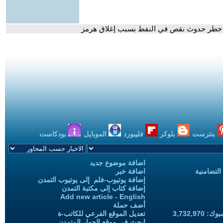
من خطر حدوث نقص في النفط بسبب إغلاق هرمز
بنترست
بلوكر
فليبورد
الموبايل
بودكاست
اضافة موضوع جديد
التضامنية
اضافة خبر
إضافة يوتيوب-فلم إلى يوتيوب التمدن
إضافة كتاب إلى مكتبة التمدن
Add new article - English
أضف حملة
3,732,97
تعديل الموقع الفرعي للكاتب-ة
ابحث في موقع الحوار المتمدن