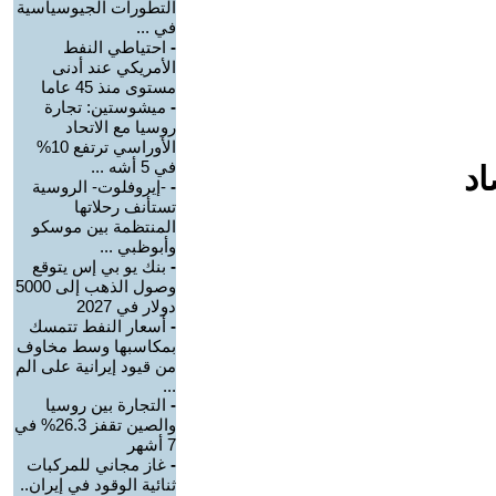
التطورات الجيوسياسية
في ...
-
احتياطي النفط
الأمريكي عند أدنى
مستوى منذ 45 عاما
-
ميشوستين: تجارة
روسيا مع الاتحاد
الأوراسي ترتفع 10%
في 5 أشه ...
اد
-
-إيروفلوت- الروسية
تستأنف رحلاتها
المنتظمة بين موسكو
وأبوظبي ...
-
بنك يو بي إس يتوقع
وصول الذهب إلى 5000
دولار في 2027
-
أسعار النفط تتمسك
بمكاسبها وسط مخاوف
من قيود إيرانية على الم
...
-
التجارة بين روسيا
والصين تقفز 26.3% في
7 أشهر
-
غاز مجاني للمركبات
ثنائية الوقود في إيران..