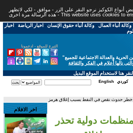
 أنواع الكوكيز نرجو النقر على الزر - موافق - لكي لاتظهر
This website uses cookies to ensure you ge
وكالة أنباء العمال
-
وكالة أنباء حقوق الإنسان
-
اخبار الرياضة
-
اخبار
لوم
التبرع للموقع - ادعمونا
حرية والعدالة الاجتماعية للجميع
"
تى نالها أعلام في الفكر والثقافة
قر هنا لاستخدام الموقع البديل
كوردي
English
من خطر حدوث نقص في النفط بسبب إغلاق هرمز
اخر الافلام
 منظمات دولية تحذر