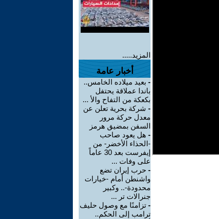
المزيد.....
أخبار عامة
-
بعيد ميلاده الخامس..
باندا عملاقة يحتفل
بكعكة من التفاح والأ ...
-
شركة بحرية تعلن عن
معدل حركة مرور
السفن بمضيق هرمز
-
هل يعود صاحب
-الحذاء الأخضر- من
إيفرست بعد 30 عاماً
على وفات ...
-
حرب إيران تضع
واشنطن أمام -خيارات
محدودة-.. وكبير
جنرالات تر ...
-
تزامنًا مع وصول حليف
ترامب إلى الحكم..