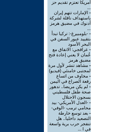
أمريكا تعتزم تقديم حز
...
-
الإمارات تتهم إيران
باستهداف ناقلة لشركة
أدنوك في مضيق هرمز
...
-
-بلومبيرغ-: تركيا تبدأ
بتقييد عبور السفن في
البحر الأسود
-
عراقجي: الاتفاق مع
عُمان لا يعني إعادة فتح
مضيق هرمز
-
مشاهد تنشر لأول مرة
لمجتبى خامنئي (فيديو)
-
مخاوف من اتساع
رقعة الصراع في اليمن
-
لم يكن مريضا.. تدهور
صحة طفل فلسطيني
بسجون الاحتلال
-
-العدل الأمريكي- بيد
محامي ترمب -الوفي-
-
بعد توسع خارطة
التصعيد داخليا.. هل
تنفجر حرب برية واسعة
في ا ...