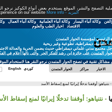
ة التصفح والنشر، الموقع يستخدم بعض أنواع الكوكيز نرجو النق
More info - المزيد
experience on our website
الفن
-
وكالة أنباء اليسار
-
وكالة أنباء العلمانية
-
وكالة أنباء العمال
-
وكا
الاقتصاد
-
اخبار الطب والعلوم
 الرئيسي لمؤسسة الحوار المتمدن
، علمانية، ديمقراطية، تطوعية وغير ربحية
ل مجتمع مدني علماني ديمقراطي حديث يضمن الحرية والعدالة الاجتم
حوار المتمدن على جائزة ابن رشد للفكر الحر والتى نالها أعلام في الفك
م مشاكل تقنية في تصفح الحوار المتمدن نرجو النقر هنا لاستخدام الموقع
كوردي
English
الاخبار
مراكز
الحوار المتمدن
- نتنياهو: أوقفنا تدخلًا إيرانيًا لمنع إسقاط الأسد
ا
- نتنياهو: أوقفنا تدخلًا إيرانيًا لمنع إسقاط الأ