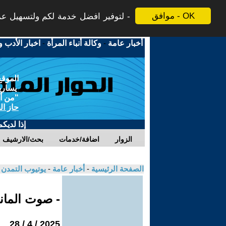
موافق - OK
لتوفير افضل خدمة لكم ولتسهيل عملي
أخبار عامة
-
وكالة أنباء المرأة
-
اخبار الأدب و
الموقع
يسارية
"من أج
حاز ال
إذا لديك
الزوار
اضافة/خدمات
بحث/الارشيف
الصفحة الرئيسية
-
أخبار عامة
-
يوتيوب التمدن
- صوت الماني
2025 / 4 / 28