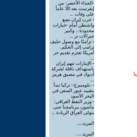
-الحذاء الأخضر- من
إيفرست بعد 30 عاماً
على وفات ...
-
حرب إيران تضع
واشنطن أمام -خيارات
محدودة-.. وكبير
جنرالات تر ...
-
تزامنًا مع وصول حليف
ترامب إلى الحكم..
أمريكا تعتزم تقديم حز
...
-
الإمارات تتهم إيران
باستهداف ناقلة لشركة
ا
أدنوك في مضيق هرمز
...
-
-بلومبيرغ-: تركيا تبدأ
بتقييد عبور السفن في
البحر الأسود
-
وزير النفط العراقي:
ماضون ببرنامجنا حتى
يتولى العراق الريادة ...
المزيد.....
المزيد.....