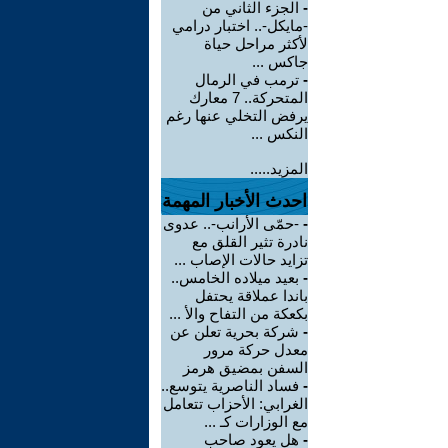
-
الجزء الثاني من
-مايكل-.. اختبار درامي
لأكثر مراحل حياة
جاكس ...
-
ترمب في الرمال
المتحركة.. 7 معارك
يرفض التخلي عنها رغم
النكس ...
المزيد.....
احدث الأخبار المهمة
-
-حمّى الأرانب-.. عدوى
نادرة تثير القلق مع
تزايد حالات الإصاب ...
-
بعيد ميلاده الخامس..
باندا عملاقة يحتفل
بكعكة من التفاح والأ ...
-
شركة بحرية تعلن عن
معدل حركة مرور
السفن بمضيق هرمز
-
فساد الناصرية يتوسع..
الغرابي: الأحزاب تتعامل
مع الوزارات كـ ...
-
هل يعود صاحب