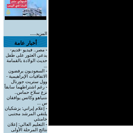
المزيد.....
أخبار عامة
-
مصر.. فيديو -قديم-
يدعي العثور على طفل
حديث الولادة بالقمامة
...
-
السعوديون يرفضون
الاتفاقيات الإبراهيمية -
وول ستريت جورنال
-
رغم اشتراطهما سابقاً
نزع سلاح حماس..
نتنياهو وكاتس يوافقان
س ...
-
إعلام إيراني: بزشكيان
يلتقي المرشد مجتبى
خامنئي
-
التعليم العالي: إعلان
نتائج المرحلة الأولى