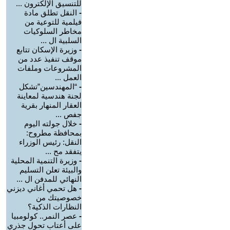
للتنسيق الإلكترون ...
-
النقل تطلق مادة
فيلمية للتوعية من
مخاطر السلوكيات
السلبية ال ...
-
وزيرة الإسكان تتابع
موقف تنفيذ عدد من
المشروعات وملفات
العمل ...
-
“المهندسين”تشكل
لجنة هندسية لمعاينة
العقار المنهار بقرية
جفص ...
-
خلال جولته اليوم
بمحافظة مطروح:
النقل: رئيس الوزراء
يتفقد مح ...
-
وزيرة التنمية المحلية
والبيئة تعلن التسليم
النهائي للمدفن ال ...
-
هل تحمي أغاني ديزني
خصوصيتك من
النظارات الذكية؟
-
عصر النمر.. كولومبيا
على أعتاب تحول جذري