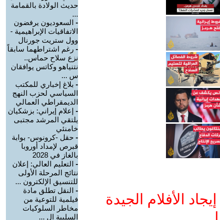
حديث الولادة بالقمامة
...
-
السعوديون يرفضون
الاتفاقيات الإبراهيمية -
وول ستريت جورنال
-
رغم اشتراطهما سابقاً
نزع سلاح حماس..
نتنياهو وكاتس يوافقان
س ...
-
بلاغ إخباري للمكتب
السياسي لحزب النهج
الديمقراطي العمالي
-
إعلام إيراني: بزشكيان
يلتقي المرشد مجتبى
خامنئي
-
حقل -كرونوس- بوابة
قبرص لإمداد أوروبا
بالغاز في 2028
-
التعليم العالي: إعلان
نتائج المرحلة الأولى
للتنسيق الإلكترون ...
-
النقل تطلق مادة
جاد الأفلام الجيدة
فيلمية للتوعية من
مخاطر السلوكيات
ا
السلبية ال ...