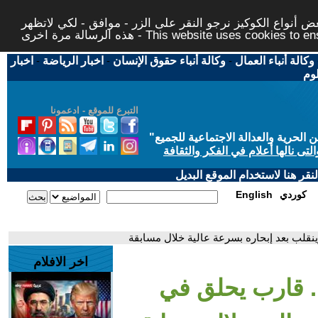
 أنواع الكوكيز نرجو النقر على الزر - موافق - لكي لاتظهر
This website uses cookies to ensure you ge
وكالة أنباء العمال
-
وكالة أنباء حقوق الإنسان
-
اخبار الرياضة
-
اخبار
لوم
التبرع للموقع - ادعمونا
حرية والعدالة الاجتماعية للجميع
"
تى نالها أعلام في الفكر والثقافة
قر هنا لاستخدام الموقع البديل
كوردي
English
نقلب بعد إبحاره بسرعة عالية خلال مسابقة
اخر الافلام
. قارب يحلق في