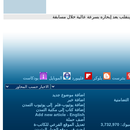
نقلب بعد إبحاره بسرعة عالية خلال مسابقة
بنترست
بلوكر
فليبورد
الموبايل
بودكاست
اضافة موضوع جديد
التضامنية
اضافة خبر
إضافة يوتيوب-فلم إلى يوتيوب التمدن
إضافة كتاب إلى مكتبة التمدن
Add new article - English
أضف حملة
3,732,97
تعديل الموقع الفرعي للكاتب-ة
ابحث في موقع الحوار المتمدن