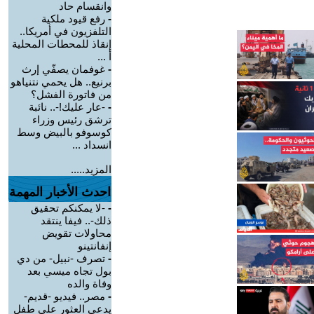
وانقسام حاد
-
رفع قيود ملكية
التلفزيون في أمريكا..
إنقاذ للمحطات المحلية
أ ...
-
غوفمان يصفّي إرث
برنيع.. هل يحمي نتنياهو
من فاتورة الفشل؟
-
-عار عليك!-.. نائبة
ترشق رئيس وزراء
كوسوفو بالبيض وسط
انسداد ...
المزيد.....
احدث الأخبار المهمة
-
-لا يمكنكم تحقيق
ذلك-.. فيفا ينتقد
محاولات تقويض
إنفانتينو
-
تصرف -نبيل- من دي
بول تجاه ميسي بعد
وفاة والده
-
مصر.. فيديو -قديم-
يدعي العثور على طفل