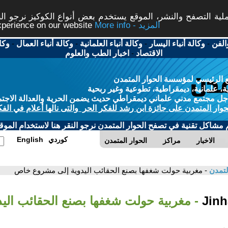
ة التصفح والنشر، الموقع يستخدم بعض أنواع الكوكيز نرجو النق
More info - المزيد
experience on our website
الفن
-
وكالة أنباء اليسار
-
وكالة أنباء العلمانية
-
وكالة أنباء العمال
-
وكا
الاقتصاد
-
اخبار الطب والعلوم
 الرئيسي لمؤسسة الحوار المتمدن
، علمانية، ديمقراطية، تطوعية وغير ربحية
ل مجتمع مدني علماني ديمقراطي حديث يضمن الحرية والعدالة الاجتم
حوار المتمدن على جائزة ابن رشد للفكر الحر والتى نالها أعلام في الفك
م مشاكل تقنية في تصفح الحوار المتمدن نرجو النقر هنا لاستخدام الموقع
كوردي
English
الاخبار
مراكز
الحوار المتمدن
لتمدن
- مغربية حولت شغفها بصنع الحقائب اليدوية إلى مشروع خاص
- مغربية حولت شغفها بصنع الحقائب اليد