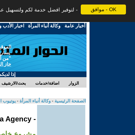
موافق - OK
لتوفير افضل خدمة لكم ولتسهيل عملي
أخبار عامة
-
وكالة أنباء المرأة
-
اخبار الأدب و
الموقع
يسارية
"من أج
حاز ال
إذا لديك
الزوار
اضافة/خدمات
بحث/الارشيف
الصفحة الرئيسية
-
وكالة أنباء المرأة
-
يوتيوب ا
- Jinha Agency
مشروع خاص