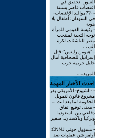
العبور.. تحقيق في
اغتصاب قاصر بسبتة
-
-??مواليد الاغتصاب-
في السودان: أطفال بلا
هوية
-
رئيسة القومي للمرأة
توجه التحية لمنتخب
مصر للناشئات لكرة
الي ...
-
“هيومن رايتس”: قتل
إسرائيل للصحافية آمال
خليل جريمة حرب
المزيد.....
احدث الأخبار المهمة
-
-الشيوخ- الأمريكي يقر
مشروع قانون لتمويل
الحكومة لما بعد انت ...
-
معنى توقيع اتفاق
دفاعي بين السعودية
وتركيا وباكستان.. سفير
أ ...
-
مسؤول حوثي لـCNN:
أوامر شن عمليات ضد