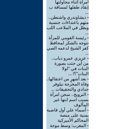
امرأة أثناء محاولتها
إنقاذ طفلها لمسافة ب
...
-
ديشاوندري واشنطن..
متهم باعتداءات جنسية
وبطل في الملاعب اللب
...
-
رئيسة القومي للمرأة
تتوجه بالشكر لمحافظ
كفر الشيخ لدعمه الصي
...
-
عزيزي عمرو دياب..
من أين جئت بصورة
البنات في “لولا
البنات”؟! ...
-
بعد أشهرٍ من اعتقالها..
وفاة المخرجة نيلوفر
حدادي والتحقيقات ...
-
النرويج.. سجن امرأة
بسبب اسم ابنها غير
المألوف
-
أسماء علي أول قاضية
يمنية على منصة
المحاكم الأميركية
-
المغرب: وسط موجة