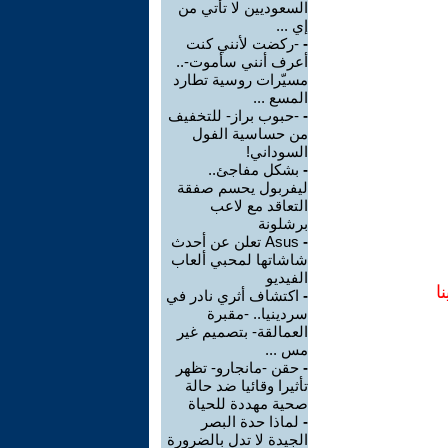
السعوديين لا تأتي من
إي ...
-
-ركضت لأنني كنت
أعرف أنني سأموت-..
مسيّرات روسية تطارد
المسع ...
-
-حبوب براز- للتخفيف
من حساسية الفول
السوداني!
-
بشكل مفاجئ..
ليفربول يحسم صفقة
التعاقد مع لاعب
برشلونة
-
Asus تعلن عن أحدث
شاشاتها لمحبي ألعاب
الفيديو
ا
-
اكتشاف أثري نادر في
سردينيا.. -مقبرة
العمالقة- بتصميم غير
مس ...
-
حقن -مانجارو- تظهر
تأثيرا وقائيا ضد حالة
صحية مهددة للحياة
-
لماذا حدة البصر
الجيدة لا تدل بالضرورة