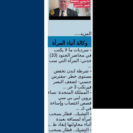
المزيد.....
وكالة أنباء المرأة
-
سرديات ما لا يكتب
في محاضر الجنود (10)
جدتي: المرأة التي سب
...
-
شرطة لندن تخفض
مستوى خطر -مفترس
جنسي- لضعف البصر
فيرتكب 3 جر ...
-
المملكة المتحدة: نساء
يروين لبي بي سي
قصص اغتصاب وإساءة
في ك ...
-
التشيك.. قطار يسحب
امرأة لمسافة بعيدة
أثناء محاولتها إنقاذ ط ...
-
التشيك.. قطار يسحب