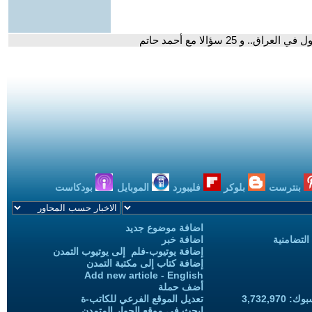
و 25 سؤالا مع أحمد حاتم
بنترست
بلوكر
فليبورد
الموبايل
بودكاست
اضافة موضوع جديد
التضامنية
اضافة خبر
إضافة يوتيوب-فلم إلى يوتيوب التمدن
إضافة كتاب إلى مكتبة التمدن
Add new article - English
أضف حملة
3,732,97
تعديل الموقع الفرعي للكاتب-ة
ابحث في موقع الحوار المتمدن