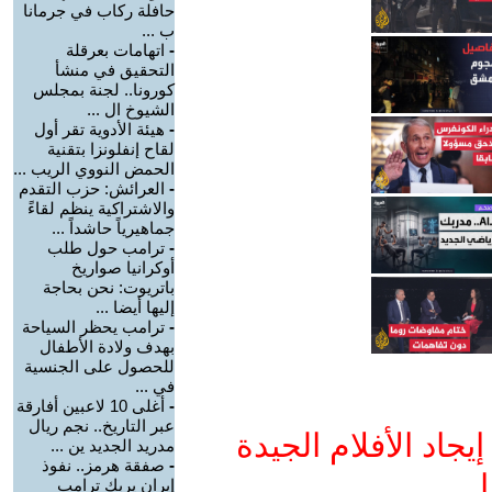
حافلة ركاب في جرمانا
ب ...
-
اتهامات بعرقلة
التحقيق في منشأ
كورونا.. لجنة بمجلس
الشيوخ ال ...
-
هيئة الأدوية تقر أول
لقاح إنفلونزا بتقنية
الحمض النووي الريب ...
-
العرائش: حزب التقدم
والاشتراكية ينظم لقاءً
جماهيرياً حاشداً ...
-
ترامب حول طلب
أوكرانيا صواريخ
باتريوت: نحن بحاجة
إليها أيضا ...
-
ترامب يحظر السياحة
بهدف ولادة الأطفال
للحصول على الجنسية
في ...
-
أغلى 10 لاعبين أفارقة
عبر التاريخ.. نجم ريال
جاد الأفلام الجيدة
مدريد الجديد ين ...
-
صفقة هرمز.. نفوذ
ا
إيران يربك ترامب