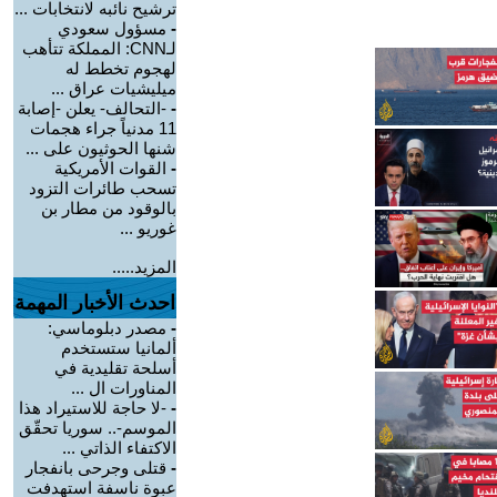
ترشيح نائبه لانتخابات ...
-
مسؤول سعودي
لـCNN: المملكة تتأهب
لهجوم تخطط له
ميليشيات عراق ...
-
-التحالف- يعلن -إصابة
11 مدنياً جراء هجمات
شنها الحوثيون على ...
-
القوات الأمريكية
تسحب طائرات التزود
بالوقود من مطار بن
غوريو ...
المزيد.....
احدث الأخبار المهمة
-
مصدر دبلوماسي:
ألمانيا ستستخدم
أسلحة تقليدية في
المناورات ال ...
-
-لا حاجة للاستيراد هذا
الموسم-.. سوريا تحقّق
الاكتفاء الذاتي ...
-
قتلى وجرحى بانفجار
عبوة ناسفة استهدفت