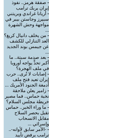
-
صفقة هرمز.. نفوذ
إيران يربك ترامب
-
أريانا غراندي وبريتني
سبيرز وجاستن بيبر في
مواجهة وحش الشهرة
...
-
من يخلف دانيال كريغ؟
العد التنازلي للكشف
عن جيمس بوند الجديد
...
-
بعد صدمة سبتة.. ما
أكبر تحدٍّ يواجه أوروبا
في ملف الهجرة؟
-
إصابات لا تُرى.. حرب
إيران تعيد فتح ملف
أدمغة الجنود الأمريك ...
-
زامير يعلن ملاحقة
نخبة حماس.. فما مصير
خريطة مجلس السلام؟
-
ما وراء الخبر.. حماس
تقبل بحصر السلاح
مقابل الانسحاب
وإسرائي ...
-
-الأمر سابق لأوانه-..
ترامب يرفض تأييد