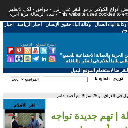
 أنواع الكوكيز نرجو النقر على الزر - موافق - لكي لاتظهر
This website uses cookies to ensure you ge
وكالة أنباء العمال
-
وكالة أنباء حقوق الإنسان
-
اخبار الرياضة
-
اخبار
لوم
التبرع للموقع - ادعمونا
حرية والعدالة الاجتماعية للجميع
"
تى نالها أعلام في الفكر والثقافة
قر هنا لاستخدام الموقع البديل
كوردي
English
و 25 سؤالا مع أحمد حاتم
اخر الافلام
ة | تهم جديدة تواجه