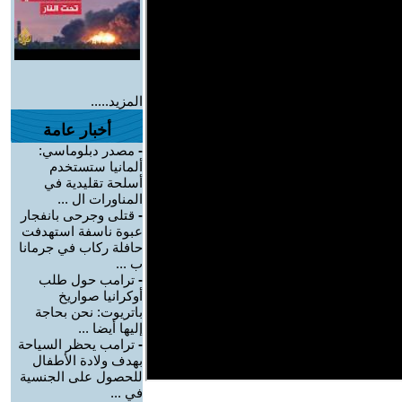
المزيد.....
أخبار عامة
-
مصدر دبلوماسي:
ألمانيا ستستخدم
أسلحة تقليدية في
المناورات ال ...
-
قتلى وجرحى بانفجار
عبوة ناسفة استهدفت
حافلة ركاب في جرمانا
ب ...
-
ترامب حول طلب
أوكرانيا صواريخ
باتريوت: نحن بحاجة
إليها أيضا ...
-
ترامب يحظر السياحة
بهدف ولادة الأطفال
للحصول على الجنسية
في ...