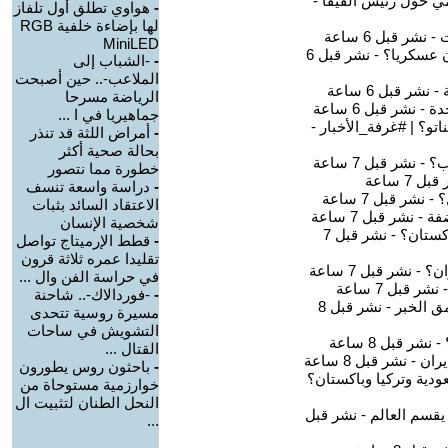
-
هواوي تطلق أول تلفاز
لها بإضاءة خلفية RGB
MiniLED
-
-الشباب إلى
الملاعب-.. حين أصبحت
الرياضة مسرحا
جماهيريا في ا ...
-
أمراض اللثة قد تنذر
بحالة صحية أكثر
خطورة مما نتصور
-
دراسة واسعة تنسف
الاعتقاد السائد بثبات
شخصية الإنسان
-
قطط الإرميتاج تواصل
تقليدا عمره ثلاثة قرون
في حراسة الفن وال ...
-
-فوردالاك-.. شاحنة
مسيرة روسية تتحدى
التشويش في ساحات
القتال ...
-
باحثون روس يطورون
خوارزمية مستوحاة من
النحل الطنان لتثبيت ال
...