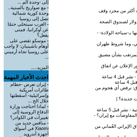
إلى -وحدة الم ...
-
مع صواريخ بالستية..
وحدة كورية شمالية
تصل إلى روسيا
-
الغرب سيتخلى حتمًا
عن أوكرانيا، فمتى
يفعل؟
-
موسكو تقضي على
أوهام باشينيان: لا واجب
على روسيا تجاه أرميني
...
المزيد.....
احدث الأخبار المهمة
-
إيران تعرض -حطام
طائرات أمريكية
وإسرائيلية- أسقطتها
خلال الح ...
-
لماذا احتاجت وزارة
الدفاع الروسية إلى
تغييرات في الكوادر؟
-
منافس جديد من
Xiaomi في أسواق
أجهزة أندرويد