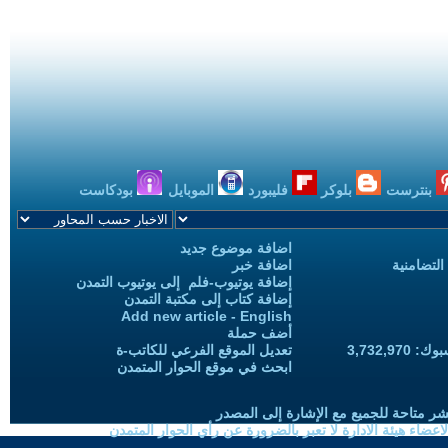
بنترست
بلوكر
فليبورد
الموبايل
بودكاست
اضافة موضوع جديد
التضامنية
اضافة خبر
إضافة يوتيوب-فلم إلى يوتيوب التمدن
إضافة كتاب إلى مكتبة التمدن
Add new article - English
أضف حملة
3,732,97
تعديل الموقع الفرعي للكاتب-ة
ابحث في موقع الحوار المتمدن
شر متاحة للجميع مع الإشارة إلى المصدر
ضاء هيئة الادارة لا تعبر بالضرورة عن رأي الحوار المتمدن