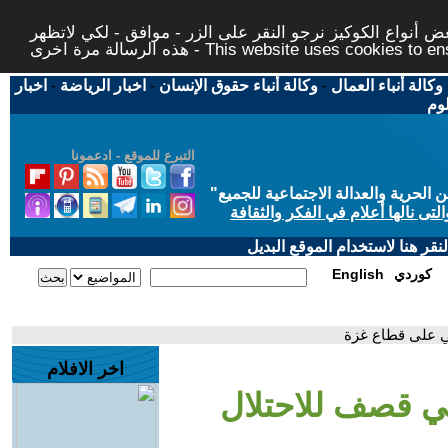
 أنواع الكوكيز نرجو النقر على الزر - موافق - لكي لاتظهر
This website uses cookies to ensure you ge
وكالة أنباء العمال
-
وكالة أنباء حقوق الإنسان
-
اخبار الرياضة
-
اخبار
لوم
التبرع للموقع - ادعمونا
حرية والعدالة الاجتماعية للجميع
"
تى نالها أعلام في الفكر والثقافة
قر هنا لاستخدام الموقع البديل
كوردي
English
ي على قطاع غزة
اخر الافلام
ي قصف للاحتلال