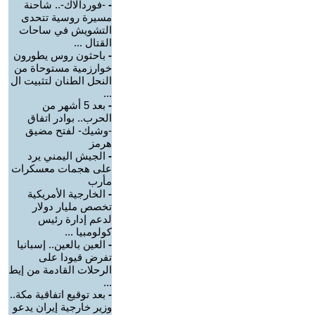
-
-فوردالاك-.. شاحنة
مسيرة روسية تتحدى
التشويش في ساحات
القتال ...
-
باحثون روس يطورون
خوارزمية مستوحاة من
النحل الطنان لتثبيت ال
...
-
بعد 5 أشهر من
الحرب.. بوادر اتفاق
-وشيك- لفتح مضيق
هرمز
-
الجيش اليمني يرد
على هجمات معسكرات
مأرب
-
الخارجية الأمريكية
تخصص مليار دولار
لدعم إدارة رئيس
كولومبيا ...
-
العين بالعين.. إسبانيا
تفرض قيودا على
الرحلات القادمة من إيط
...
-
بعد توقيع اتفاقية مكة..
وزير خارجية إيران يدعو