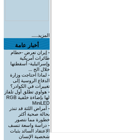
المزيد.....
أخبار عامة
-
إيران تعرض -حطام
طائرات أمريكية
وإسرائيلية- أسقطتها
خلال الح ...
-
لماذا احتاجت وزارة
الدفاع الروسية إلى
تغييرات في الكوادر؟
-
هواوي تطلق أول تلفاز
لها بإضاءة خلفية RGB
MiniLED
-
أمراض اللثة قد تنذر
بحالة صحية أكثر
خطورة مما نتصور
-
دراسة واسعة تنسف
الاعتقاد السائد بثبات
شخصية الإنسان