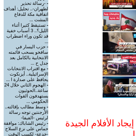
-
-رسالة تحذير
لطهران-.. تحليل: أهداف
اتفاقية مكة للدفاع
المشت ...
-
تستيقظ كثيرا أثناء
الليل؟.. 3 أسباب خفية
قد تكون وراء اضطراب
...
-
حزب اليسار في
سافخو يسحب قائمته
الانتخابية بالكامل بعد
جدل ح ...
-
مع اقتراب الانتخابات
الإسرائيلية.. أيزنكوت
يحافظ على صدارة ا ...
-
الهجوم الثاني خلال 24
ساعة..الحوثيون
يستهدفون القوات
الحكومي ...
-
وسط مطالب بإقالته..
الأرجنتين توجه رسالة
لرئيس -الفيفا-
جاد الأفلام الجيدة
-
رئيس الشاباك: موافقة
حماس على نزع السلاح
ا
-خدعة- لكسب الوقت