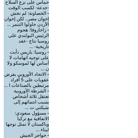
حماس على نزع السلاح
-خدعة- لكسب الوقت
-
الخصاونة: لم نخش
إخوان مصر.. لكن إخوان
الأردن حاولوا التنمر ...
-
زاخاروفا: هجوم
الرئيس البولندي على
روسيا نتاج -عقد
تاريخية- ...
-
روسيا: باريس دأبت
على توجيه اتهامات لا
أساس لها لموسكو ولا
ن ...
-
الاتحاد الأوروبي يفرض
عقوبات على 5 أفراد
مرتبطين بالصناعات ا ...
-
الشرطة الأوروبية
تعتقل ثلاثة أشخاص
بسبب انتمائهم إلى
شبكتي ت ...
-
مسؤول سعودي:
الاتفاقية مع تركيا
وباكستان لا تمثل توجها
لبناء ...
-
حواجز الجيش