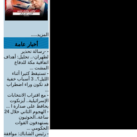
المزيد.....
أخبار عامة
-
-رسالة تحذير
لطهران-.. تحليل: أهداف
اتفاقية مكة للدفاع
المشت ...
-
تستيقظ كثيرا أثناء
الليل؟.. 3 أسباب خفية
قد تكون وراء اضطراب
...
-
مع اقتراب الانتخابات
الإسرائيلية.. أيزنكوت
يحافظ على صدارة ا ...
-
الهجوم الثاني خلال 24
ساعة..الحوثيون
يستهدفون القوات
الحكومي ...
-
رئيس الشاباك: موافقة