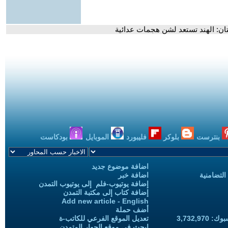
تان: الهند تستعد لشن هجمات عدائية
بنترست
بلوكر
فليبورد
الموبايل
بودكاست
اضافة موضوع جديد
التضامنية
اضافة خبر
إضافة يوتيوب-فلم إلى يوتيوب التمدن
إضافة كتاب إلى مكتبة التمدن
Add new article - English
أضف حملة
3,732,97
تعديل الموقع الفرعي للكاتب-ة
ابحث في موقع الحوار المتمدن