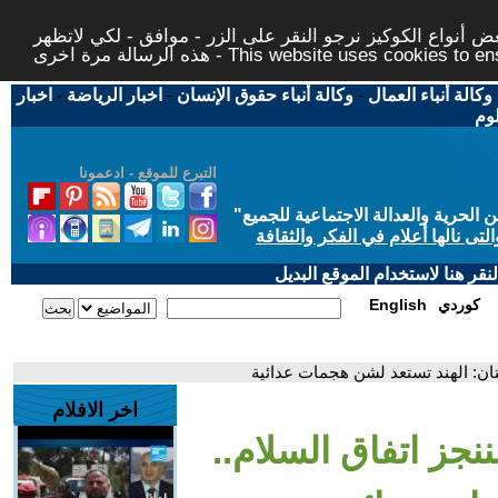
 أنواع الكوكيز نرجو النقر على الزر - موافق - لكي لاتظهر
This website uses cookies to ensure you ge
وكالة أنباء العمال
-
وكالة أنباء حقوق الإنسان
-
اخبار الرياضة
-
اخبار
لوم
التبرع للموقع - ادعمونا
حرية والعدالة الاجتماعية للجميع
"
تى نالها أعلام في الفكر والثقافة
قر هنا لاستخدام الموقع البديل
كوردي
English
تان: الهند تستعد لشن هجمات عدائية
اخر الافلام
نجز اتفاق السلام..