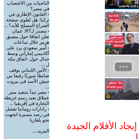
الناجيات من الاغتصاب
في مصر؟
-
القانون الإطاري في
تركيا: هل تُطوى صفحة
الصراع المسلح للأبد؟ ...
-
مصدر لـRT: عمان
تعلن اتفاقا حول مضيق
هرمز خلال ساعات
-
أمير سعودي يرد على
أكاديمي إماراتي وسط
جدال حول -اتفاق مكة
ل ...
-
الأمن اللبناني يوقف
ضابطا سوريّا رفيعا من
جيش الأسد في بيروت
...
-
مصر تبدأ بتنفيذ ممر
عملاق يعيد رسم خريطة
التجارة في إفريقيا ...
-
رادارات رومانيا تفشل
في رصد مسيرة اتجهت
نحو بلغاريا
جاد الأفلام الجيدة
المزيد.....
ا