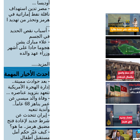
أوديسا ...
-
مصر تدين استهداف
ناقلة نفط إماراتية في
هرمز وتحذر من تهديد ا
...
-
أسباب نقص الحديد
في الجسم
-
علاء مبارك يشن
هجوما حادا على أشهر
وزراء عهد والده
المزيد.....
احدث الأخبار المهمة
-
بعد حوادث مميتة..
إدارة الهجرة الأمريكية
تتعهد بتزويد عناصره ...
-
وفاة والد ميسي عن
عمر يناهز 68 عاماً..
وأندية تنعيه
-
إيران تتحدث عن
شرط جديد لإعادة فتح
مضيق هرمز.. ما هو؟
-
كيف غيّر حكم أمل
مستقبل أطفال