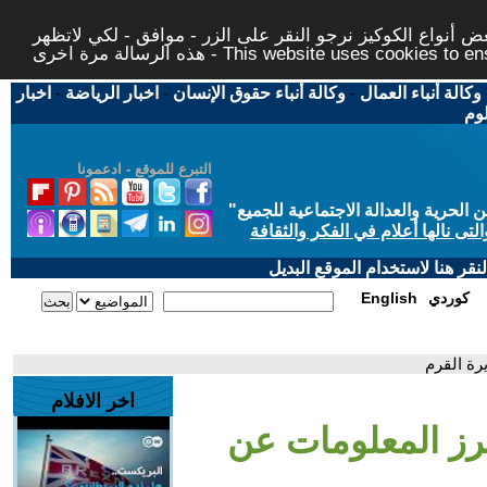
 أنواع الكوكيز نرجو النقر على الزر - موافق - لكي لاتظهر
This website uses cookies to ensure you ge
وكالة أنباء العمال
-
وكالة أنباء حقوق الإنسان
-
اخبار الرياضة
-
اخبار
لوم
التبرع للموقع - ادعمونا
حرية والعدالة الاجتماعية للجميع
"
تى نالها أعلام في الفكر والثقافة
قر هنا لاستخدام الموقع البديل
كوردي
English
رة القرم
اخر الافلام
رز المعلومات عن