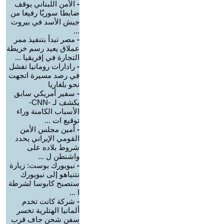
-
الأمن اللبناني يوقف
ضابطا سوريّا رفيعا من
جيش الأسد في بيروت
...
-
مصر تبدأ بتنفيذ ممر
عملاق يعيد رسم خريطة
التجارة في إفريقيا ...
-
رادارات رومانيا تفشل
في رصد مسيرة اتجهت
نحو بلغاريا
-
سفير أمريكي سابق
يكشف لـ -CNN-
الأسباب الكامنة وراء
توقيع ات ...
-
أمين مجلس الأمن
القومي الإيراني يحدد
شروط بلاده على
واشنطن ل ...
-
نيويورك بوست: زيارة
نتنياهو إلى نيويورك
ستصبح كابوسا لشرطة
ا ...
-
شركة كانت تخدم
ألمانيا الهتلرية تخسر
سفن شحن جاف قرب