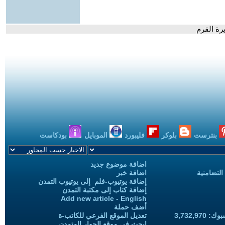
رة القرم
بنترست
بلوكر
فليبورد
الموبايل
بودكاست
اضافة موضوع جديد
التضامنية
اضافة خبر
إضافة يوتيوب-فلم إلى يوتيوب التمدن
إضافة كتاب إلى مكتبة التمدن
Add new article - English
أضف حملة
3,732,97
تعديل الموقع الفرعي للكاتب-ة
ابحث في موقع الحوار المتمدن