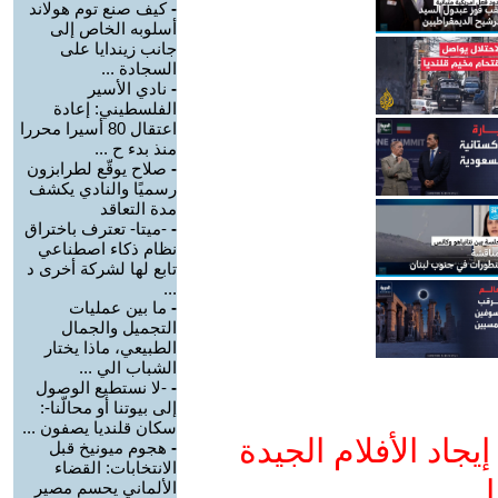
-
كيف صنع توم هولاند
أسلوبه الخاص إلى
جانب زيندايا على
السجادة ...
-
نادي الأسير
الفلسطيني: إعادة
اعتقال 80 أسيرا محررا
منذ بدء ح ...
-
صلاح يوقّع لطرابزون
رسميًا والنادي يكشف
مدة التعاقد
-
-ميتا- تعترف باختراق
نظام ذكاء اصطناعي
تابع لها لشركة أخرى د
...
-
ما بين عمليات
التجميل والجمال
الطبيعي، ماذا يختار
الشباب الي ...
-
-لا نستطيع الوصول
إلى بيوتنا أو محالّنا-:
سكان قلنديا يصفون ...
جاد الأفلام الجيدة
-
هجوم ميونيخ قبل
الانتخابات: القضاء
ا
الألماني يحسم مصير