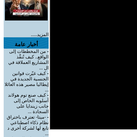
المزيد.....
أخبار عامة
-
من المخططات إلى
الواقع.. كيف تُنفَّذ
المشاريع العملاقة في
ال ...
-
كيف غيّرت قوانين
الجنسية الجديدة في
إيطاليا مصير هذه العائلا
...
-
كيف صنع توم هولاند
أسلوبه الخاص إلى
جانب زيندايا على
السجادة ...
-
-ميتا- تعترف باختراق
نظام ذكاء اصطناعي
تابع لها لشركة أخرى د
...