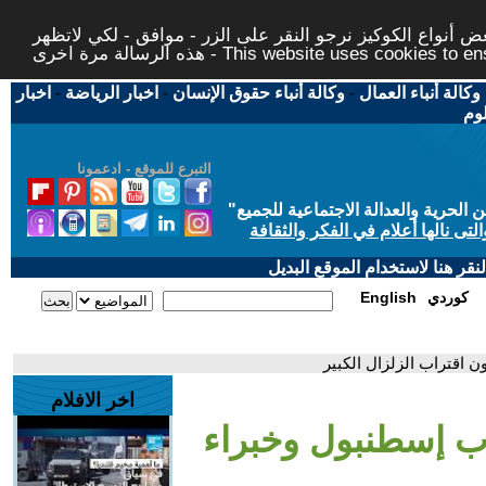
 أنواع الكوكيز نرجو النقر على الزر - موافق - لكي لاتظهر
This website uses cookies to ensure you ge
وكالة أنباء العمال
-
وكالة أنباء حقوق الإنسان
-
اخبار الرياضة
-
اخبار
لوم
التبرع للموقع - ادعمونا
حرية والعدالة الاجتماعية للجميع
"
تى نالها أعلام في الفكر والثقافة
قر هنا لاستخدام الموقع البديل
كوردي
English
اخر الافلام
بقوة 6.2 يضرب إسطنبول وخبراء