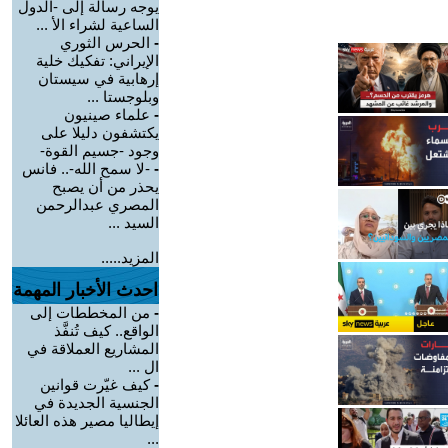
يوجه رسالة إلى -الدول
الساعية لشراء الأ ...
-
الحرس الثوري
الإيراني: تفكيك خلية
إرهابية في سيستان
وبلوجستا ...
-
علماء صينيون
يكتشفون دليلا على
وجود -جسيم القوة-
-
-لا سمح الله-.. فانس
يحذر من أن يصبح
المصري عبدالرحمن
السيد ...
المزيد.....
احدث الأخبار المهمة
-
من المخططات إلى
الواقع.. كيف تُنفَّذ
المشاريع العملاقة في
ال ...
-
كيف غيّرت قوانين
الجنسية الجديدة في
إيطاليا مصير هذه العائلا
...