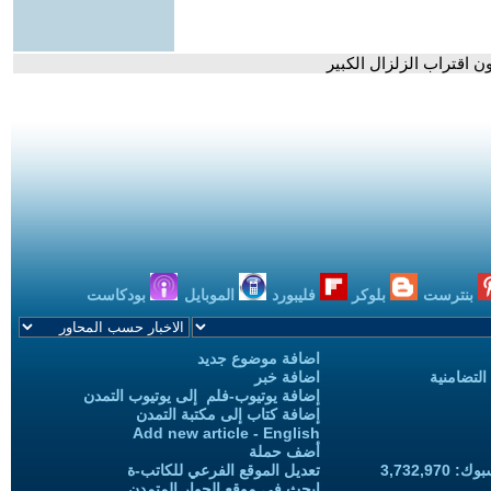
بنترست
بلوكر
فليبورد
الموبايل
بودكاست
اضافة موضوع جديد
التضامنية
اضافة خبر
إضافة يوتيوب-فلم إلى يوتيوب التمدن
إضافة كتاب إلى مكتبة التمدن
Add new article - English
أضف حملة
3,732,97
تعديل الموقع الفرعي للكاتب-ة
ابحث في موقع الحوار المتمدن