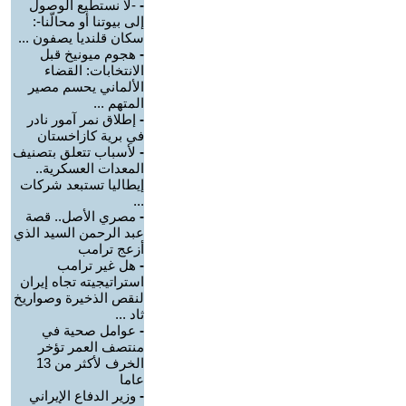
-
-لا نستطيع الوصول
إلى بيوتنا أو محالّنا-:
سكان قلنديا يصفون ...
-
هجوم ميونيخ قبل
الانتخابات: القضاء
الألماني يحسم مصير
المتهم ...
-
إطلاق نمر آمور نادر
في برية كازاخستان
-
لأسباب تتعلق بتصنيف
المعدات العسكرية..
إيطاليا تستبعد شركات
...
-
مصري الأصل.. قصة
عبد الرحمن السيد الذي
أزعج ترامب
-
هل غير ترامب
استراتيجيته تجاه إيران
لنقص الذخيرة وصواريخ
ثاد ...
-
عوامل صحية في
منتصف العمر تؤخر
الخرف لأكثر من 13
عاما
-
وزير الدفاع الإيراني