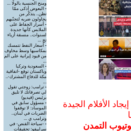
ومنح الجنسية بالولا ...
-
البعوض أذكى ممّا
تظن.. يتذكّر من
يحاولون ضربه لتجنّبهم
-
أسرار الحفاظ على
الملابس كأنها جديدة
لسنوات.. منسقة أزياء
تج ...
-
أسعار النفط تتمسك
بمكاسبها وسط مخاوف
من قيود إيرانية على الم
...
-
السعودية وتركيا
وباكستان توقع -اتفاقية
مكة للدفاع المشترك-..
...
-
ترامب: زوجتي تقول
لي تصرفاتك لا تليق
برئيس (فيديو)
جاد الأفلام الجيدة
-
مسؤول سابق في
الموساد: لا توقفوا
ا
الضربات في لبنان..
وترامب ي ...
وتيوب التمدن
-
-سياحة القنص- في
سراييفو: تحقيقات