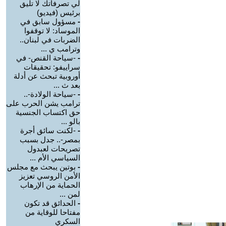
لي تصرفاتك لا تليق
برئيس (فيديو)
-
مسؤول سابق في
الموساد: لا توقفوا
الضربات في لبنان..
وترامب ي ...
-
-سياحة القنص- في
سراييفو: تحقيقات
أوروبية تبحث عن أدلة
بعد ث ...
-
-سياحة الولادة-..
ترامب يشن الحرب على
حق اكتساب الجنسية
بالو ...
-
-لكنت سائق أجرة
بمصر-.. جدل بسبب
تصريحات لعبدول
السياسي الأم ...
-
بوتين يبحث مع مجلس
الأمن الروسي تعزيز
الحماية من الإرهاب
لمن ...
-
الحدائق قد تكون
مفتاحا للوقاية من
السكري