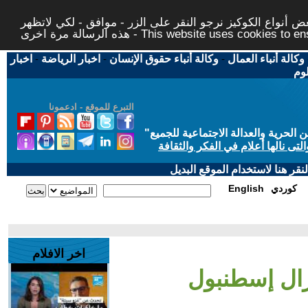
 أنواع الكوكيز نرجو النقر على الزر - موافق - لكي لاتظهر
This website uses cookies to ensure you ge
وكالة أنباء العمال
-
وكالة أنباء حقوق الإنسان
-
اخبار الرياضة
-
اخبار
لوم
التبرع للموقع - ادعمونا
حرية والعدالة الاجتماعية للجميع
"
تى نالها أعلام في الفكر والثقافة
قر هنا لاستخدام الموقع البديل
كوردي
English
اخر الافلام
زال إسطنبول