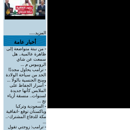
المزيد.....
أخبار عامة
-
من نبتة متواضعة إلى
ظاهرة عالمية.. هل
سمعت عن شاي
الروبيوس م ...
-
ترامب يحاول مجددًا
الحد من سياحة الولادة
ومنح الجنسية بالولا ...
-
أسرار الحفاظ على
الملابس كأنها جديدة
لسنوات.. منسقة أزياء
تج ...
-
السعودية وتركيا
وباكستان توقع -اتفاقية
مكة للدفاع المشترك-..
...
-
ترامب: زوجتي تقول