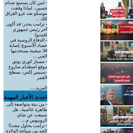
-
لمن كان يستمع صدام
حسين.. لماذا وقفت
موسكو ضد غزو العراق
للك ...
-
ترامب يحذر: قد أكون
آخر رئيس جمهوري
(فيديو)
-
الدفاع الروسية في
حصاد الأسبوع: إصابة
34 سفينة يستخدمها
الجي ...
-
مسبار كوري يوثق
موقع اصطدام صاروخ
-سبيس إكس- بسطح
القمر
المزيد.....
احدث الأخبار المهمة
-
من نبتة متواضعة إلى
ظاهرة عالمية.. هل
سمعت عن شاي
الروبيوس م ...
-
ترامب يحاول مجددًا
الحد من سياحة الولادة