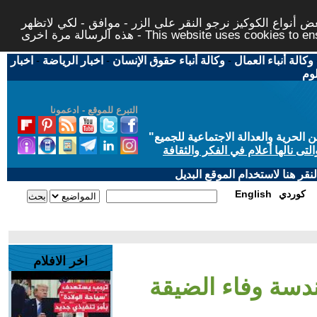
 أنواع الكوكيز نرجو النقر على الزر - موافق - لكي لاتظهر
This website uses cookies to ensure you ge
وكالة أنباء العمال
-
وكالة أنباء حقوق الإنسان
-
اخبار الرياضة
-
اخبار
لوم
التبرع للموقع - ادعمونا
حرية والعدالة الاجتماعية للجميع
"
تى نالها أعلام في الفكر والثقافة
قر هنا لاستخدام الموقع البديل
كوردي
English
اخر الافلام
هندسة وفاء الضيقة