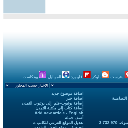
بنترست
بلوكر
فليبورد
الموبايل
بودكاست
اضافة موضوع جديد
التضامنية
اضافة خبر
إضافة يوتيوب-فلم إلى يوتيوب التمدن
إضافة كتاب إلى مكتبة التمدن
Add new article - English
أضف حملة
3,732,97
تعديل الموقع الفرعي للكاتب-ة
ابحث في موقع الحوار المتمدن