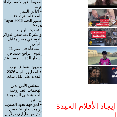
ضغوط -غير لائقة- لإلغاء
م ...
-
أغاني البيبي
المفضلة.. تردد قناة
طيور الجنة 2026 Toyor
Al-Ja ...
-
تحديث البنوك
والشركات.. سعر الدولار
اليوم في مصر مقابل
الجني ...
-
مفاجأة في عيار 21
اليوم.. تراجع جديد في
أسعار الذهب بمصر وتح
...
-
بدون انقطاع.. تردد
قناة طيور الجنة 2026
الجديد على نايل سات
...
-
مجلس الأمن يدين
الهجمات الصاروخية
الحوثية على السعودية
ويستن ...
جاد الأفلام الجيدة
-
لمواجهة نفوذ الصين..
ترامب يعلن تخصيص
ا
أكثر من ملياري دولار ل