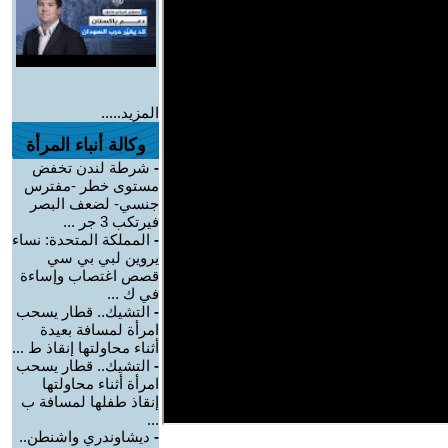
المزيد.....
وكالة أنباء المرأة
-
شرطة لندن تخفض
مستوى خطر -مفترس
جنسي- لضعف البصر
فيرتكب 3 جر ...
-
المملكة المتحدة: نساء
يروين لبي بي سي
قصص اغتصاب وإساءة
في ك ...
-
التشيك.. قطار يسحب
امرأة لمسافة بعيدة
أثناء محاولتها إنقاذ ط ...
-
التشيك.. قطار يسحب
امرأة أثناء محاولتها
إنقاذ طفلها لمسافة ب
...
-
ديشاوندري واشنطن..