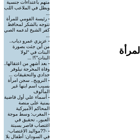
متهم باعتداءات جنسية
وبطل في الملاعب اللب
...
-
رئيسة القومي للمرأة
تتوجه بالشكر لمحافظ
كفر الشيخ لدعمه الصي
...
-
عزيزي عمرو دياب..
من أين جئت بصورة
لمرأة
البنات في “لولا
البنات”؟! ...
-
بعد أشهرٍ من اعتقالها..
وفاة المخرجة نيلوفر
حدادي والتحقيقات ...
-
النرويج.. سجن امرأة
بسبب اسم ابنها غير
المألوف
-
أسماء علي أول قاضية
يمنية على منصة
المحاكم الأميركية
-
المغرب: وسط موجة
العبور.. تحقيق في
اغتصاب قاصر بسبتة
-
-??مواليد الاغتصاب-
في السودان: أطفال بلا