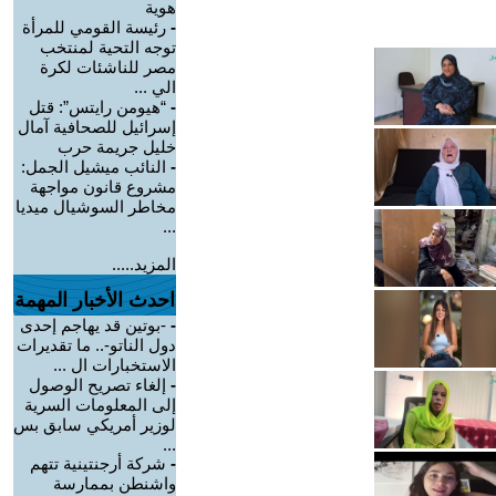
هوية
-
رئيسة القومي للمرأة
توجه التحية لمنتخب
مصر للناشئات لكرة
الي ...
-
“هيومن رايتس”: قتل
إسرائيل للصحافية آمال
خليل جريمة حرب
-
النائب ميشيل الجمل:
مشروع قانون مواجهة
مخاطر السوشيال ميديا
...
المزيد.....
احدث الأخبار المهمة
-
-بوتين قد يهاجم إحدى
دول الناتو-.. ما تقديرات
الاستخبارات ال ...
-
إلغاء تصريح الوصول
إلى المعلومات السرية
لوزير أمريكي سابق بس
...
-
شركة أرجنتينية تتهم
واشنطن بممارسة