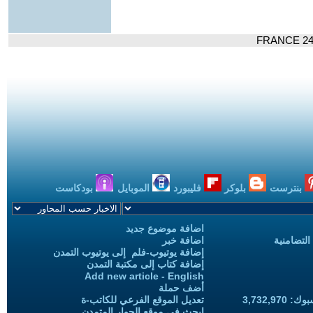
بنترست
بلوكر
فليبورد
الموبايل
بودكاست
اضافة موضوع جديد
التضامنية
اضافة خبر
إضافة يوتيوب-فلم إلى يوتيوب التمدن
إضافة كتاب إلى مكتبة التمدن
Add new article - English
أضف حملة
3,732,97
تعديل الموقع الفرعي للكاتب-ة
ابحث في موقع الحوار المتمدن