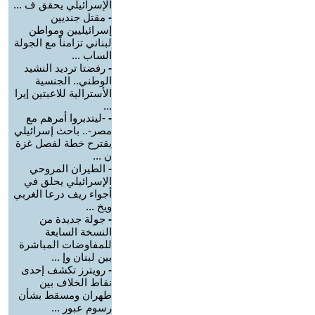
الإسرائيلي يحقق ف ...
-
مقتل جنديين
إسرائيليين ومواطن
لبناني تزامناً مع الجولة
الساب ...
-
رفضتا ترديد النشيد
الوطني.. الجنسية
الأسترالية للاعبتين إيرا
...
-
-ليتدبروا أمرهم مع
مصر-.. باحث إسرائيلي
يقترح خطة لفصل غزة
ن ...
-
الطيران المروحي
الإسرائيلي يحلق في
أجواء ريف درعا الغربي
ويخ ...
-
جولة جديدة من
النسخة السابعة
للمفاوضات المباشرة
بين لبنان وإ ...
-
رويترز تكشف إحدى
نقاط الخلاف بين
طهران ومسقط بشأن
رسوم عبور ...