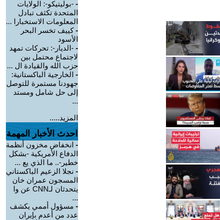
-
-بوليتيكو-: الولايات
المتحدة تكثف تبادل
المعلومات الاستخبارا ...
-
كييف تخسر البحر
الأسود
-
-الديار-: تحركات تمهد
لاجتماع محتمل بين
حزب الله والقيادة ال ...
-
الخارجية الباكستانية:
جهودنا مستمرة للتوصل
إلى حل شامل ومستد
...
المزيد.....
احدث الأخبار المهمة
-
انخفاض مخزون أنظمة
الدفاع الأمريكية -بشكل
خطير-.. ما الذي يع ...
-
نجلا الزعيم الباكستاني
المسجون عمران خان
يتحدثان لـCNN عن وا
...
-
مسؤول أممي يكشف
عدد من أعدم بإيران