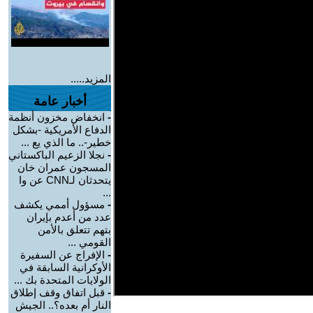
المزيد.....
أخبار عامة
-
انخفاض مخزون أنظمة
الدفاع الأمريكية -بشكل
خطير-.. ما الذي يع ...
-
نجلا الزعيم الباكستاني
المسجون عمران خان
يتحدثان لـCNN عن وا
...
-
مسؤول أممي يكشف
عدد من أعدم بإيران
بتهم تتعلق بالأمن
القومي ...
-
الإفراج عن السفيرة
الأوكرانية السابقة في
الولايات المتحدة بك ...
-
قبل اتفاق وقف إطلاق
النار أم بعده؟.. الجيش