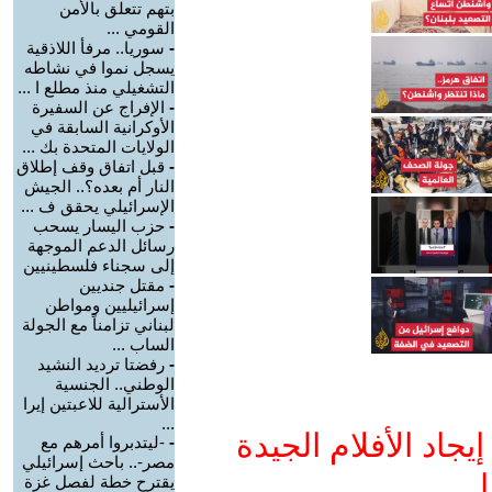
بتهم تتعلق بالأمن
القومي ...
-
سوريا.. مرفأ اللاذقية
يسجل نموا في نشاطه
التشغيلي منذ مطلع ا ...
-
الإفراج عن السفيرة
الأوكرانية السابقة في
الولايات المتحدة بك ...
-
قبل اتفاق وقف إطلاق
النار أم بعده؟.. الجيش
الإسرائيلي يحقق ف ...
-
حزب اليسار يسحب
رسائل الدعم الموجهة
إلى سجناء فلسطينيين
-
مقتل جنديين
إسرائيليين ومواطن
لبناني تزامناً مع الجولة
الساب ...
-
رفضتا ترديد النشيد
الوطني.. الجنسية
الأسترالية للاعبتين إيرا
...
جاد الأفلام الجيدة
-
-ليتدبروا أمرهم مع
مصر-.. باحث إسرائيلي
ا
يقترح خطة لفصل غزة