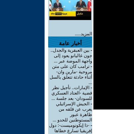
المزيد.....
أخبار عامة
-
بين العبقرية والجدل..
جون غاليانو يعود إلى
واجهة الموضة عبر ...
-
ترامب كان على متن
مروحية -مارين وان-
أثناء حادثة تتعلق بالسل
...
-
الإمارات.. تأجيل نظر
قضية -العتاد العسكري
للسودان- بعد جلسة ...
-
الجيش الإسرائيلي
يعرب عن قلقه من
ظاهرة عبور
المستوطنين للحدو ...
-
-ذا إيكونوميست-: دول
إفريقيا تسارع خطاها