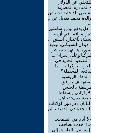
للتخلي عن الدولار
-
المبادرة المصرية
تقاضي الداخلية لتعويض
والدة محمد قنديل عن م
...
-
هل يدفع بيدرو سانشيز
ثمن مواقفه في أزمة
سبتة، باعتباره استثن ...
-
فيدان للشيباني: تهديد
سوريا هو تهديد مباشر
لتركيا وعلى إسرائ ...
-
التصعيد الجديد في
الحرب بأوكرانيا – ما
نتائجه المحتملة؟
-
الدفاع الروسية:
استهداف مرافق
مرتبطة بالجيش
الأوكراني وإسقاط ...
-
مدفيديف: تجاهل
اليابان ذكر دور الولايات
المتحدة في القصف الن
...
-
5 أيام من الصمت..
ماذا حدث لصاحب
-إسرائيل: الطريق إلى