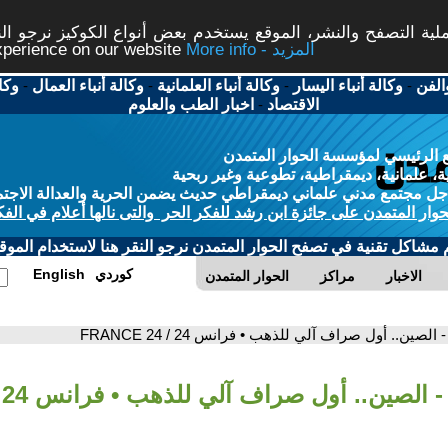
ة التصفح والنشر، الموقع يستخدم بعض أنواع الكوكيز نرجو النق
More info - المزيد
experience on our website
الفن
-
وكالة أنباء اليسار
-
وكالة أنباء العلمانية
-
وكالة أنباء العمال
-
وكا
الاقتصاد
-
اخبار الطب والعلوم
 الرئيسي لمؤسسة الحوار المتمدن
، علمانية، ديمقراطية، تطوعية وغير ربحية
ل مجتمع مدني علماني ديمقراطي حديث يضمن الحرية والعدالة الاجتم
حوار المتمدن على جائزة ابن رشد للفكر الحر والتى نالها أعلام في الفك
م مشاكل تقنية في تصفح الحوار المتمدن نرجو النقر هنا لاستخدام الموقع
كوردي
English
الاخبار
مراكز
الحوار المتمدن
- الصين.. أول صراف آلي للذهب • فرانس 24 / FRANCE 24