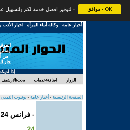
موافق - OK
لتوفير افضل خدمة لكم ولتسهيل عملي
أخبار عامة
-
وكالة أنباء المرأة
-
اخبار الأدب و
الموقع
يسارية
"من أج
حاز ال
إذا لديك
الزوار
اضافة/خدمات
بحث/الارشيف
الصفحة الرئيسية
-
أخبار عامة
-
يوتيوب التمدن
- فرانس 24
24