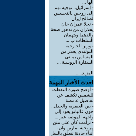
الها ...
-
إسرائيل.. توجيه تهم
إلى زوجين بالتجسس
لصالح إيران
-
نجلا عمران خان
يحذران من تدهور صحة
والدهما ويتهمان
السلطات ب ...
-
وزير الخارجية
البولندي يحذر من
المساس بمبنى
السفارة الروسية ...
المزيد.....
احدث الأخبار المهمة
-
أوضح صورة التقطت
للشمس تكشف عن
تفاصيل غامضة
-
بين العبقرية والجدل..
جون غاليانو يعود إلى
واجهة الموضة عبر ...
-
ترامب كان على متن
مروحية -مارين وان-
أثناء حادثة تتعلق بالسل