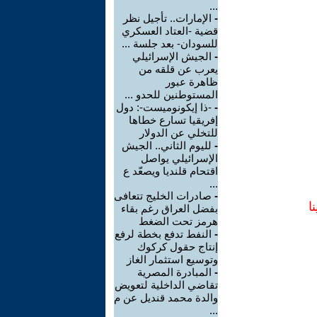
...
-
الإمارات.. تأجيل نظر
قضية -العتاد العسكري
للسودان- بعد جلسة ...
-
الجيش الإسرائيلي
يعرب عن قلقه من
ظاهرة عبور
المستوطنين للحدو ...
-
-ذا إيكونوميست-: دول
إفريقيا تسارع خطاها
للتخلي عن الدولار
-
لليوم الثاني.. الجيش
الإسرائيلي يواصل
اقتحام قلنديا ويصعّد ع
...
-
صادرات الخليج تتعافى
ا
بفضل العراق رغم بقاء
هرمز تحت الضغط
-
النفط تدفع بخطة لرفع
إنتاج حقول كركوك
وتوسيع استثمار الغاز
-
المبادرة المصرية
تقاضي الداخلية لتعويض
والدة محمد قنديل عن م
...