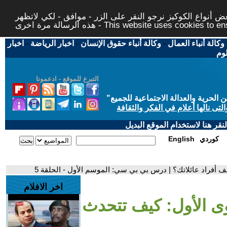
 أنواع الكوكيز نرجو النقر على الزر - موافق - لكي لاتظهر
This website uses cookies to ensure you ge
وكالة أنباء العمال
-
وكالة أنباء حقوق الإنسان
-
اخبار الرياضة
-
اخبار
لوم
التبرع للموقع - ادعمونا
حرية والعدالة الاجتماعية للجميع
"
تى نالها أعلام في الفكر والثقافة
قر هنا لاستخدام الموقع البديل
كوردي
English
ف أفراد عائلاتك؟ | درس بي بي سي: الموسم الأول - الحلقة 5
اخر الافلام
توى الأول: كيف تتحدث