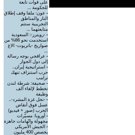
على قوات تابعة
للحكومة ...
-
عون: ملفا وقف إطلاق
النار والمناطق
التجريبية ستتم
متابعتهما ...
-
-رويترز-: السعودية
استخدمت نحو 86% من
صواريخ -باتريوت- الاع
...
-
عراقجي يوجه رسالة
إلى دول الجوار
-
استراتيجية إيران..
حرب استنزاف تنهك
ترامب
-
صحيفة: شرطة لندن
تخطط لإلغاء ألف
وظيفة
-
-نحل غزة المشرد-..
عسل فوق أنقاض
الحرب (صور + فيديو)
-
أوروبا: مسيّرات
مجهولة واتّهامات جاهزة
-
الجيش الأمريكي
يخصص 400 مليون