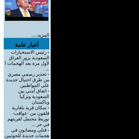
المزيد.....
أخبار عامة
-
رئيس الاستخبارات
السعودية يزور العراق
لأول مرة بعد الهجمات ا
...
-
تحذير رسمي مصري
من طرق احتيال جديدة
على المواطنين
-
اتفاق أمني بين
السعودية وتركيا
وباكستان
-
سكان قرية بلغارية
قلقون من -عواقب-
توريط محتمل لقريتهم
في حر ...
-
قتلى ومصابون في
هجمات جديدة للحوثيين