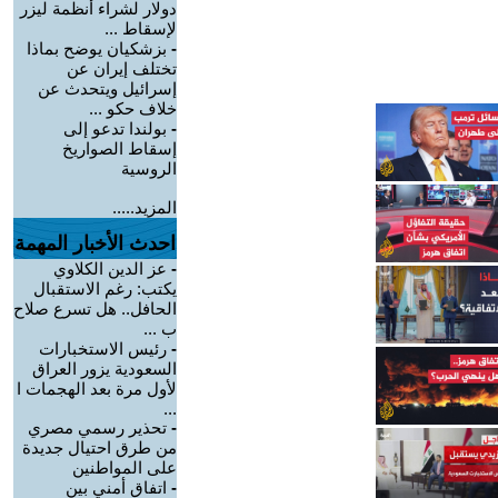
دولار لشراء أنظمة ليزر
لإسقاط ...
-
بزشكيان يوضح بماذا
تختلف إيران عن
إسرائيل ويتحدث عن
خلاف حكو ...
-
بولندا تدعو إلى
إسقاط الصواريخ
الروسية
المزيد.....
احدث الأخبار المهمة
-
عز الدين الكلاوي
يكتب: رغم الاستقبال
الحافل.. هل تسرع صلاح
ب ...
-
رئيس الاستخبارات
السعودية يزور العراق
لأول مرة بعد الهجمات ا
...
-
تحذير رسمي مصري
من طرق احتيال جديدة
على المواطنين
-
اتفاق أمني بين