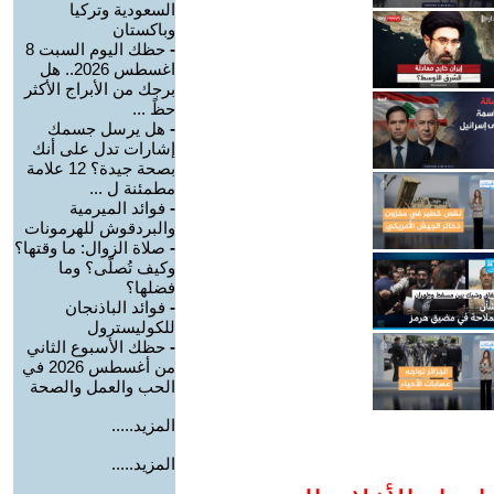
السعودية وتركيا
وباكستان
-
حظك اليوم السبت 8
اغسطس 2026.. هل
برجك من الأبراج الأكثر
حظً ...
-
هل يرسل جسمك
إشارات تدل على أنك
بصحة جيدة؟ 12 علامة
مطمئنة ل ...
-
فوائد الميرمية
والبردقوش للهرمونات
-
صلاة الزوال: ما وقتها؟
وكيف تُصلّى؟ وما
فضلها؟
-
فوائد الباذنجان
للكوليسترول
-
حظك الأسبوع الثاني
من أغسطس 2026 في
الحب والعمل والصحة
المزيد.....
المزيد.....