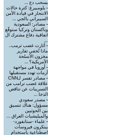
يسحب دع ...
-
بلومبيرغ: كثرة حالات
الانتحار في قيادة الأمن
السيبراني بالجي ...
-
مصادر: السعودية
وباكستان وتركيا ستوقّع
اتفاقية دفاع مشترك ال
...
-
أثارت غضب ترمب..
ماذا تُخفي تقارير
مخزون الأسلحة
الأمريكية؟ ...
-
أوروبا في مواجهة
أزمات تهدد مستقبلها
-
مصادر تفسر لـCNN
علاقة غضب ترامب من
التسريبات عن تناقص
الذخا ...
-
مصدر سعودي
مسؤول: هناك تنسيق
بين الحوثيين
والميليشيات العراق ...
-
علماء -ستانفورد-
يبتكرون فيروسات
اصطناعية باستخدام