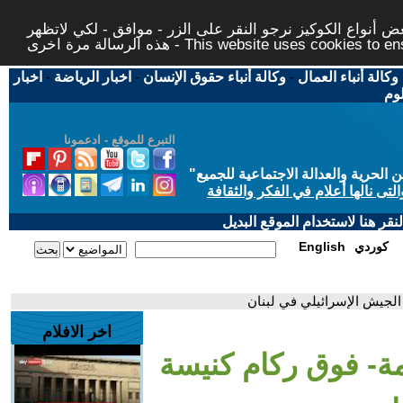
 أنواع الكوكيز نرجو النقر على الزر - موافق - لكي لاتظهر
This website uses cookies to ensure you ge
وكالة أنباء العمال
-
وكالة أنباء حقوق الإنسان
-
اخبار الرياضة
-
اخبار
لوم
التبرع للموقع - ادعمونا
حرية والعدالة الاجتماعية للجميع
"
تى نالها أعلام في الفكر والثقافة
قر هنا لاستخدام الموقع البديل
كوردي
English
 الجيش الإسرائيلي في لبنان
اخر الافلام
مة- فوق ركام كنيسة