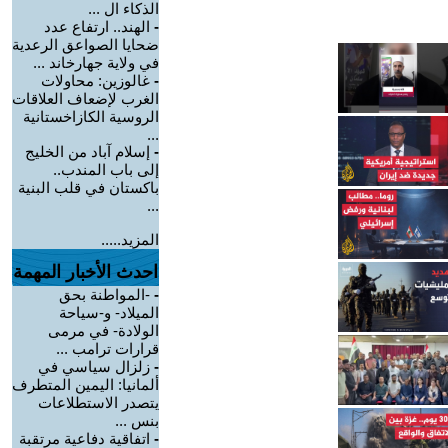
الذكاء ال ...
-
الهند.. ارتفاع عدد
ضحايا الصواعق الرعدية
في ولاية جهارخاند ...
-
غالوزين: محاولات
الغرب لإضعاف العلاقات
الروسية الكازاخستانية
...
-
إسلام آباد من الخليج
إلى باب المندب..
باكستان في قلب البنية
...
المزيد.....
احدث الأخبار المهمة
-
-المواطنة بحق
الميلاد- و-سياحة
الولادة- في مرمى
قرارات ترامب ...
-
زلزال سياسي في
ألمانيا: اليمين المتطرف
يتصدر الاستطلاعات
بنس ...
-
اتفاقية دفاعية مرتقبة