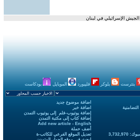
 الجيش الإسرائيلي في لبنان
بنترست
بلوكر
فليبورد
الموبايل
بودكاست
اضافة موضوع جديد
التضامنية
اضافة خبر
إضافة يوتيوب-فلم إلى يوتيوب التمدن
إضافة كتاب إلى مكتبة التمدن
Add new article - English
أضف حملة
3,732,97
تعديل الموقع الفرعي للكاتب-ة
ابحث في موقع الحوار المتمدن