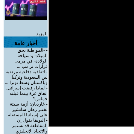
المزيد.....
أخبار عامة
-
-المواطنة بحق
الميلاد- و-سياحة
الولادة- في مرمى
قرارات ترامب ...
-
اتفاقية دفاعية مرتقبة
بين السعودية وتركيا
وباكستان وسط توترا ...
-
لماذا رفضت إسرائيل
اتفاق غزة بينما قبلته
حماس؟
-
غارديان: أزمة سبتة
تختبر رهان سانشيز
على إسبانيا المستقلة
-
اليويفا يقول إن
المقاطعة قد تستمر
والاتحاد الإنجليزي