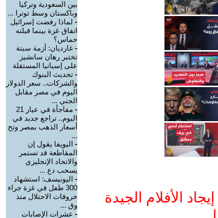
بين السعودية وتركيا
وباكستان وسط توترا ...
-
لماذا رفضت إسرائيل
اتفاق غزة بينما قبلته
حماس؟
-
غارديان: أزمة سبتة
تختبر رهان سانشيز
على إسبانيا المستقلة
-
تحديث البنوك
والشركات.. سعر الدولار
اليوم في مصر مقابل
الجني ...
-
مفاجأة في عيار 21
اليوم.. تراجع جديد في
أسعار الذهب بمصر وتح
...
-
اليويفا يقول إن
المقاطعة قد تستمر
والاتحاد الإنجليزي
يسحب دع ...
-
اليونيسف: استشهاد
300 طفل في غزة جراء
جاد الأفلام الجيدة
خروقات الاحتلال منذ
وق ...
ا
-
عشرات الإصابات