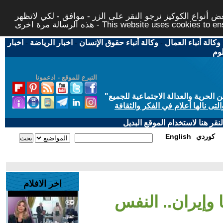
 أنواع الكوكيز نرجو النقر على الزر - موافق - لكي لاتظهر
This website uses cookies to ensure you ge
وكالة أنباء العمال
-
وكالة أنباء حقوق الإنسان
-
اخبار الرياضة
-
اخبار
لوم
التبرع للموقع - ادعمونا
حرية والعدالة الاجتماعية للجميع
"
تى نالها أعلام في الفكر والثقافة
قر هنا لاستخدام الموقع البديل
كوردي
English
اخر الافلام
 وإيران.. النفس