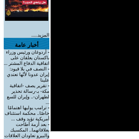
المزيد.....
أخبار عامة
-
أردوغان ورئيس وزراء
باكستان يعلقان على
اتفاقية الدفاع المشتر ...
-
النصف في بلا قيود:
إيران عدونا لأنّها تعتدي
علينا
-
تقرير يصف -اتفاقية
مكة- بـ-رسالة تحذير
لطهران-.. وإيران للسع
...
-
ترامب يوليها اهتمامًا
خاصًا.. محكمة استئناف
أمريكية تؤيد وقف ...
-
بعد أزمة أطاحت
بعلاقاتهما.. المكسيك
والبيرو تعاودان العلاقات