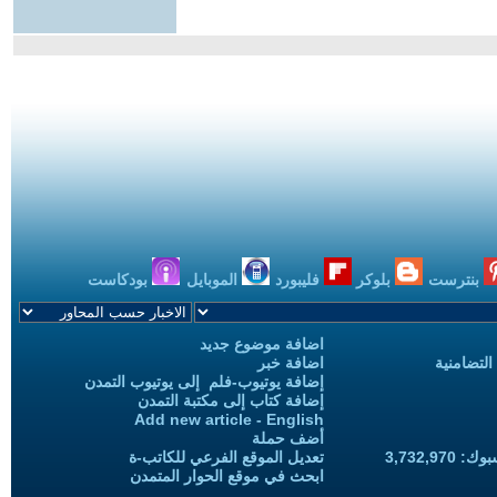
بنترست
بلوكر
فليبورد
الموبايل
بودكاست
اضافة موضوع جديد
التضامنية
اضافة خبر
إضافة يوتيوب-فلم إلى يوتيوب التمدن
إضافة كتاب إلى مكتبة التمدن
Add new article - English
أضف حملة
3,732,97
تعديل الموقع الفرعي للكاتب-ة
ابحث في موقع الحوار المتمدن