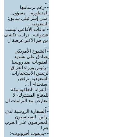
...
-
-رغم ترسانتها
المتطورة-.. مسؤول
أمني إسرائيلي سابق:
السعودية ...
-
لدغات الأفاعي ليست
عشوائية.. دراسة تكشف
مَن هم الأكثر عرضة ل
...
-
الشيوخ الأمريكي
يصادق على تشديد
العقوبات ضد روسيا
-
رئيس وزراء العراق
لرئيس الاستخبارات
السعودية: نرفض
استخدام أ ...
-
أنقرة: -اتفاقية مكة
للدفاع المشترك- لا
تتعارض مع التزامات ال
...
-
السفارة الروسية لدى
برلين: السياسيون
المحرضون على الحرب
هم ا ...
-
-يديعوت أحرونوت-: