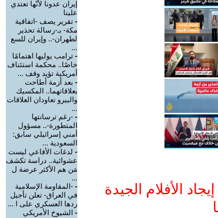
إيران عدونا لأنّها تعتدي
علينا
-
تقرير يصف -اتفاقية
مكة- بـ-رسالة تحذير
لطهران-.. وإيران للسع
...
-
ترامب يوليها اهتمامًا
خاصًا.. محكمة استئناف
أمريكية تؤيد وقف ...
-
بعد أزمة أطاحت
بعلاقاتهما.. المكسيك
والبيرو تعاودان العلاقات
...
-
-رغم ترسانتها
المتطورة-.. مسؤول
أمني إسرائيلي سابق:
السعودية ...
-
لدغات الأفاعي ليست
عشوائية.. دراسة تكشف
مَن هم الأكثر عرضة ل
...
جاد الأفلام الجيدة
-
-المقاومة الإسلامية
في العراق- تعلن تأجيل
ا
ردها العسكري على ا ...
-
الشيوخ الأمريكي