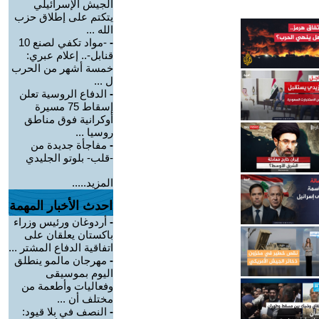
الجيش الإسرائيلي
يتكتم على إطلاق حزب
الله ...
-
-مواد تكفي لصنع 10
قنابل-.. إعلام عبري:
خمسة أشهر من الحرب
ل ...
-
الدفاع الروسية تعلن
إسقاط 75 مسيرة
أوكرانية فوق مناطق
روسيا ...
-
مفاجأة جديدة من
-قلب- بلوتو الجليدي
المزيد.....
احدث الأخبار المهمة
-
أردوغان ورئيس وزراء
باكستان يعلقان على
اتفاقية الدفاع المشتر ...
-
مهرجان مالمو ينطلق
اليوم بموسيقى
وفعاليات وأطعمة من
مختلف أن ...
-
النصف في بلا قيود: