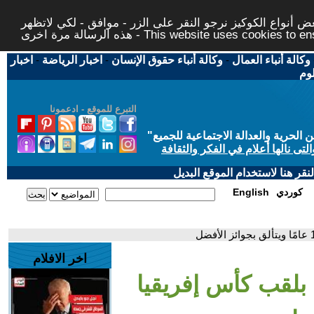
 أنواع الكوكيز نرجو النقر على الزر - موافق - لكي لاتظهر
This website uses cookies to ensure you ge
وكالة أنباء العمال
-
وكالة أنباء حقوق الإنسان
-
اخبار الرياضة
-
اخبار
لوم
التبرع للموقع - ادعمونا
حرية والعدالة الاجتماعية للجميع
"
تى نالها أعلام في الفكر والثقافة
قر هنا لاستخدام الموقع البديل
كوردي
English
اخر الافلام
بلقب كأس إفريقيا