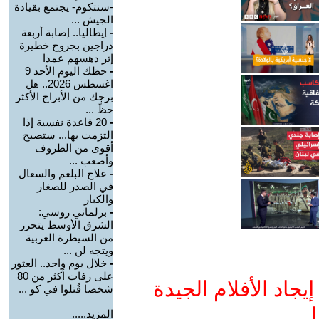
-سنتكوم- يجتمع بقيادة
الجيش ...
-
إيطاليا.. إصابة أربعة
دراجين بجروح خطيرة
إثر دهسهم عمدا
-
حظك اليوم الأحد 9
اغسطس 2026.. هل
برجك من الأبراج الأكثر
حظً ...
-
20 قاعدة نفسية إذا
التزمت بها... ستصبح
أقوى من الظروف
وأصعب ...
-
علاج البلغم والسعال
في الصدر للصغار
والكبار
-
برلماني روسي:
الشرق الأوسط يتحرر
من السيطرة الغربية
ويتجه لن ...
-
خلال يوم واحد.. العثور
على رفات أكثر من 80
جاد الأفلام الجيدة
شخصا قُتلوا في كو ...
ا
المزيد.....