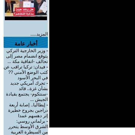
المزيد.....
أخبار عامة
-
وزير الخارجية التركي
يتوقع انضمام مصر إلى
تحالف -اتفاقية مكة ...
-
فيدان: تركيا تراقب عن
كثب الوضع الأمني ??
في البحر الأسود
-
تحرك أمريكي جديد
بشأن غزة.. قائد
-سنتكوم- يجتمع بقيادة
الجيش ...
-
إيطاليا.. إصابة أربعة
دراجين بجروح خطيرة
إثر دهسهم عمدا
-
برلماني روسي:
الشرق الأوسط يتحرر
من السيطرة الغربية