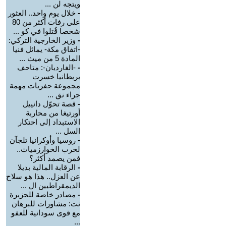
ويتجه لن ...
-
خلال يوم واحد.. العثور
على رفات أكثر من 80
شخصا قُتلوا في كو ...
-
وزير الخارجية التركي:
-اتفاق مكة- يماثل فنيا
المادة 5 من ميث ...
-
-الغارديان-: متاحف
بريطانيا خسرت
مجموعة حفريات مهمة
جراء نق ...
-
قصة تحوّل دانييل
أورتيغا من محاربة
الاستبداد إلى احتكار
السل ...
-
روسيا وأوكرانيا تلجآن
لحرب الخوارزميات..
فمن يصمد أكثر؟
-
الرقابة المالية بديلا
عن العزل.. هذا هو سلاح
الديمقراطيين ال ...
-
مصادر خاصة للجزيرة
نت: مشاورات للبرهان
مع قوى سودانية للعفو
...