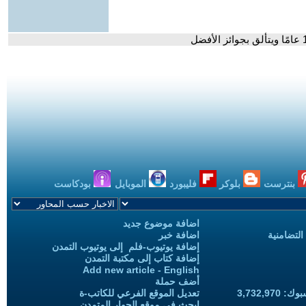
بنترست
بلوكر
فليبورد
الموبايل
بودكاست
اضافة موضوع جديد
التضامنية
اضافة خبر
إضافة يوتيوب-فلم إلى يوتيوب التمدن
إضافة كتاب إلى مكتبة التمدن
Add new article - English
أضف حملة
3,732,97
تعديل الموقع الفرعي للكاتب-ة
ابحث في موقع الحوار المتمدن