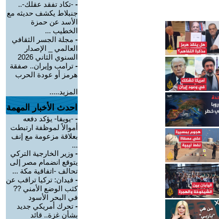
-
-تكاد تفقد عقلك-..
جنبلاط يكشف حديثه مع
الأسد عن حمزة
الخطيب ...
-
مجلة الجسر الثقافي
العالمي _ الإصدار
السنوي الثاني 2026
-
ترامب وإيران.. صفقة
هرمز أو عودة الحرب
المزيد.....
احدث الأخبار المهمة
-
-يويفا- يؤكد دفعه
أموالاً لموظفة ارتبطت
بعلاقة مزعومة مع إنف
...
-
وزير الخارجية التركي
يتوقع انضمام مصر إلى
تحالف -اتفاقية مكة ...
-
فيدان: تركيا تراقب عن
كثب الوضع الأمني ??
في البحر الأسود
-
تحرك أمريكي جديد
بشأن غزة.. قائد