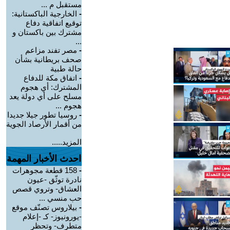
مستقبل م ...
-
الخارجية الباكستانية:
توقيع اتفاقية دفاع
مشترك بين باكستان و
...
-
مصر تفند مزاعم
صحف بريطانية بشأن
حالة طبية
-
‏اتفاق مكة للدفاع
المشترك: أي هجوم
مسلح على أي دولة يعد
هجوم ...
-
روسيا تطور جيلا جديدا
من أقمار الأرصاد الجوية
المزيد.....
احدث الأخبار المهمة
-
158 قطعة مجوهرات
نادرة توثّق -عيون
العشاق- وتروي قصص
حب منسي ...
-
بيلاروس تصنّف موقع
-يورونيوز- كـ -إعلام
متطرف- وتحظر