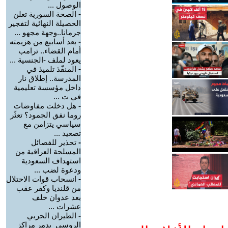
الوصول ...
-
الصحة السورية تعلن
الحصيلة النهائية لتفجير
جرمانا..وجهة مجهو ...
-
بعد أسابيع من هزيمته
أمام القضاء.. ترامب
يعود لملف -الجنسية ...
-
المنفّذ تلميذ في
المدرسة.. إطلاق نار
داخل مؤسسة تعليمية
في ت ...
-
هل دخلت مفاوضات
روما نفق الجمود؟ تعثّر
سياسي يتزامن مع
تصعيد ...
-
تحذير للفصائل
المسلحة العراقية من
استهداف السعودية
ودعوة لضب ...
-
انسحاب قوات الاحتلال
من قلنديا وكفر عقب
بعد عدوان خلف
عشرات ...
-
الطيران الحربي
الروسي يدمر مراكز