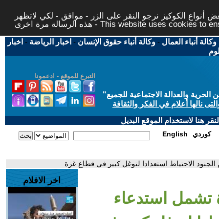
 أنواع الكوكيز نرجو النقر على الزر - موافق - لكي لاتظهر
This website uses cookies to ensure you ge
وكالة أنباء العمال
-
وكالة أنباء حقوق الإنسان
-
اخبار الرياضة
-
اخبار
لوم
التبرع للموقع - ادعمونا
حرية والعدالة الاجتماعية للجميع
"
تى نالها أعلام في الفكر والثقافة
قر هنا لاستخدام الموقع البديل
كوردي
English
الجنود الاحتياط استعدادا لتوغل كبير في قطاع غزة
اخر الافلام
ة تشمل استدعاء