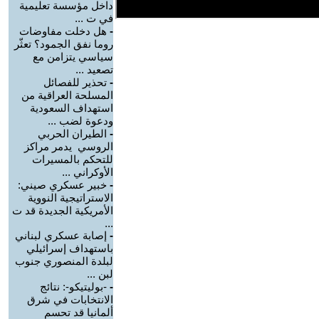
داخل مؤسسة تعليمية
في ت ...
-
هل دخلت مفاوضات
روما نفق الجمود؟ تعثّر
سياسي يتزامن مع
تصعيد ...
-
تحذير للفصائل
المسلحة العراقية من
استهداف السعودية
ودعوة لضب ...
-
الطيران الحربي
الروسي يدمر مراكز
للتحكم بالمسيرات
الأوكراني ...
-
خبير عسكري صيني:
الاستراتيجية النووية
الأمريكية الجديدة قد ت
...
-
إصابة عسكري لبناني
باستهداف إسرائيلي
لبلدة المنصوري جنوب
لبن ...
-
-بوليتيكو-: نتائج
الانتخابات في شرق
ألمانيا قد تحسم