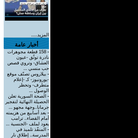
المزيد.....
أخبار عامة
-
158 قطعة مجوهرات
نادرة توثّق -عيون
العشاق- وتروي قصص
حب منسي ...
-
بيلاروس تصنّف موقع
-يورونيوز- كـ -إعلام
متطرف- وتحظر
الوصول ...
-
الصحة السورية تعلن
الحصيلة النهائية لتفجير
جرمانا..وجهة مجهو ...
-
بعد أسابيع من هزيمته
أمام القضاء.. ترامب
يعود لملف -الجنسية ...
-
المنفّذ تلميذ في
المدرسة.. إطلاق نار