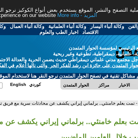
ة التصفح والنشر، الموقع يستخدم بعض أنواع الكوكيز نرجو النق
More info - المزيد
experience on our website
الفن
-
وكالة أنباء اليسار
-
وكالة أنباء العلمانية
-
وكالة أنباء العمال
-
وكا
الاقتصاد
-
اخبار الطب والعلوم
 الرئيسي لمؤسسة الحوار المتمدن
، علمانية، ديمقراطية، تطوعية وغير ربحية
ل مجتمع مدني علماني ديمقراطي حديث يضمن الحرية والعدالة الاجتم
حوار المتمدن على جائزة ابن رشد للفكر الحر والتى نالها أعلام في الفك
م مشاكل تقنية في تصفح الحوار المتمدن نرجو النقر هنا لاستخدام الموقع
كوردي
English
الاخبار
مراكز
الحوار المتمدن
- تمت بعلم خامنئي.. برلماني إيراني يكشف عن محادثات سرية مع فريق ت
مت بعلم خامنئي.. برلماني إيراني يكشف عن 
ب خلال العامين الماضيين