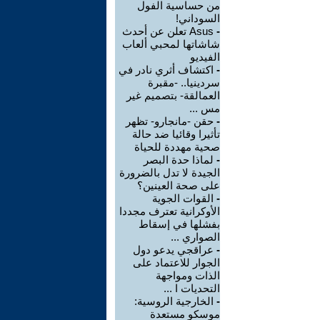
من حساسية الفول
السوداني!
-
Asus تعلن عن أحدث
شاشاتها لمحبي ألعاب
الفيديو
-
اكتشاف أثري نادر في
سردينيا.. -مقبرة
العمالقة- بتصميم غير
مس ...
-
حقن -مانجارو- تظهر
تأثيرا وقائيا ضد حالة
صحية مهددة للحياة
-
لماذا حدة البصر
الجيدة لا تدل بالضرورة
على صحة العينين؟
-
القوات الجوية
الأوكرانية تعترف مجددا
بفشلها في إسقاط
الصواري ...
-
عراقجي يدعو دول
الجوار للاعتماد على
الذات ومواجهة
التحديات ا ...
-
الخارجية الروسية:
موسكو مستعدة