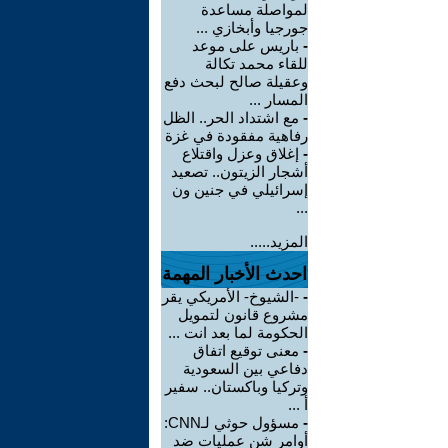
لمواصلة مساعدة
جورجيا وأبخازي ...
-
باريس على موعد
للقاء محمد تكالة
وعقيلة صالح لبحث دفع
المسار ...
-
مع اشتداد الحر.. الظل
رفاهية مفقودة في غزة
-
إغلاق وعزل واقتلاع
أشجار الزيتون.. تصعيد
إسرائيلي في جنين ون
...
المزيد.....
احدث الأخبار المهمة
-
-الشيوخ- الأمريكي يقر
مشروع قانون لتمويل
الحكومة لما بعد انت ...
-
معنى توقيع اتفاق
دفاعي بين السعودية
وتركيا وباكستان.. سفير
أ ...
-
مسؤول حوثي لـCNN:
أوامر شن عمليات ضد