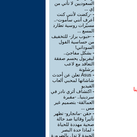
السعوديين لا تأتي من
إي ...
-
-ركضت لأنني كنت
أعرف أنني سأموت-..
مسيّرات روسية تطارد
المسع ...
-
-حبوب براز- للتخفيف
من حساسية الفول
السوداني!
-
بشكل مفاجئ..
ليفربول يحسم صفقة
التعاقد مع لاعب
برشلونة
-
Asus تعلن عن أحدث
شاشاتها لمحبي ألعاب
الفيديو
ا
-
اكتشاف أثري نادر في
سردينيا.. -مقبرة
العمالقة- بتصميم غير
مس ...
-
حقن -مانجارو- تظهر
تأثيرا وقائيا ضد حالة
صحية مهددة للحياة
-
لماذا حدة البصر
الجيدة لا تدل بالضرورة