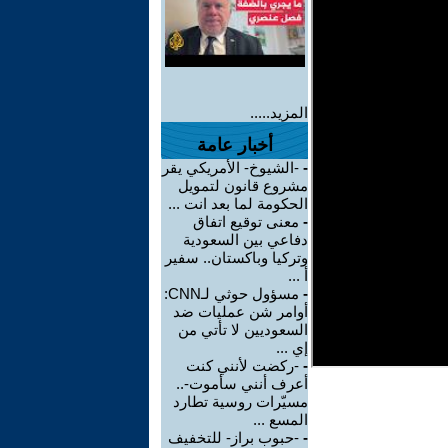
المزيد.....
أخبار عامة
-
-الشيوخ- الأمريكي يقر
مشروع قانون لتمويل
الحكومة لما بعد انت ...
-
معنى توقيع اتفاق
دفاعي بين السعودية
وتركيا وباكستان.. سفير
أ ...
-
مسؤول حوثي لـCNN:
أوامر شن عمليات ضد
السعوديين لا تأتي من
إي ...
-
-ركضت لأنني كنت
أعرف أنني سأموت-..
مسيّرات روسية تطارد
المسع ...
-
-حبوب براز- للتخفيف