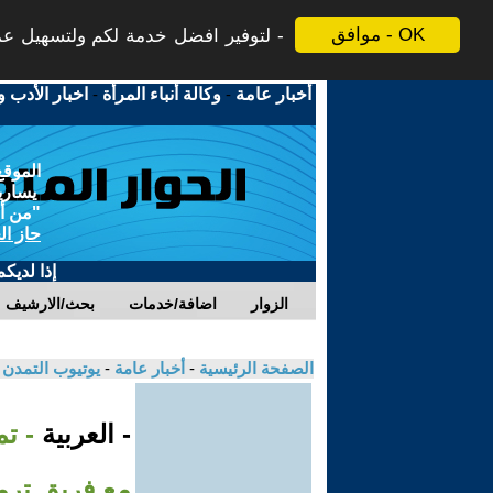
موافق - OK
لتوفير افضل خدمة لكم ولتسهيل عملي
أخبار عامة
-
وكالة أنباء المرأة
-
اخبار الأدب و
الموقع
يسارية
"من أج
حاز ال
إذا لديك
الزوار
اضافة/خدمات
بحث/الارشيف
الصفحة الرئيسية
-
أخبار عامة
-
يوتيوب التمدن
- العربية
- ت
مع فريق ترم