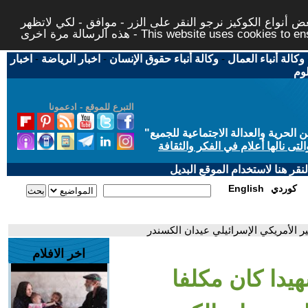
 أنواع الكوكيز نرجو النقر على الزر - موافق - لكي لاتظهر
This website uses cookies to ensure you ge
وكالة أنباء العمال
-
وكالة أنباء حقوق الإنسان
-
اخبار الرياضة
-
اخبار
لوم
التبرع للموقع - ادعمونا
حرية والعدالة الاجتماعية للجميع
"
تى نالها أعلام في الفكر والثقافة
قر هنا لاستخدام الموقع البديل
كوردي
English
سير الأمريكي الإسرائيلي عيدان الكسندر
اخر الافلام
شهيدا كان مكلفا