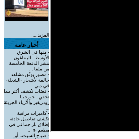
المزيد.....
أخبار عامة
-
منها في الشرق
الأوسط.. البنتاغون
تنشر الدفعة الخامسة
من ملفا ...
-
مصور يوثّق مشاهد
حالمة لأشجار -الشعلة-
في دبي
-
قصّات تكشف أكثر مما
تخفي.. جورجينا
رودريغيز والأزياء الجريئة
...
-
كاميرات مراقبة
تكشف تفاصيل حادثة
إطلاق نار جماعي في
مطعم -In ...
-
صباح السبت.. أين