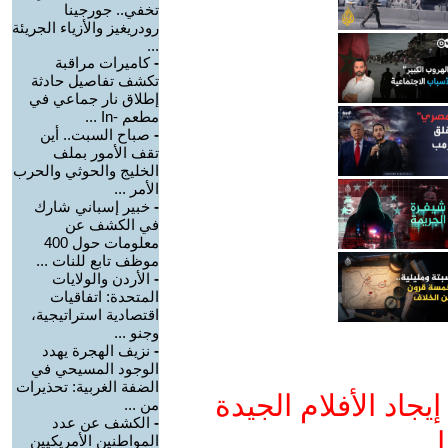
تخفي.. جورجينا
رودريغيز والأزياء الجريئة
...
-
كاميرات مراقبة
تكشف تفاصيل حادثة
إطلاق نار جماعي في
مطعم -In ...
-
صباح السبت.. أين
تقف الأمور بملف
الخليج والحوثي والحرب
الأمر ...
-
خبير إسباني شارك
في الكشف عن
معلومات حول 400
موظف تابع للنات ...
-
الأردن والولايات
المتحدة: اتفاقيات
اقتصادية استراتيجية،
وجنو ...
-
نزيف الهجرة يهدد
الوجود المسيحي في
الضفة الغربية: تحذيرات
جاد الأفلام الجيدة
من ...
-
الكشف عن عدد
ا
المواطنين الأمريكيين