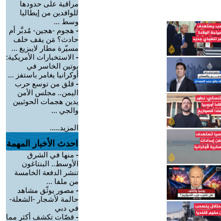
مراقبة على حدودها
للوافدين من إيطاليا
وسط ...
-
هجوم -هجين- مُدبَّر أم
حادث؟ مَن يقف خلف
مسيّرة مطار لايبزيغ ...
-
الاستخبارات الأمريكية:
بوتين الخاسر في
أوكرانيا يغامر باستفز ...
-
قلق من توسع حرب
اليمن.. مجلس الأمن
يدين هجمات الحوثيين
والجي ...
المزيد.....
احدث الأخبار المهمة
-
منها في الشرق
الأوسط.. البنتاغون
تنشر الدفعة الخامسة
من ملفا ...
-
مصور يوثّق مشاهد
حالمة لأشجار -الشعلة-
في دبي
-
قصّات تكشف أكثر مما