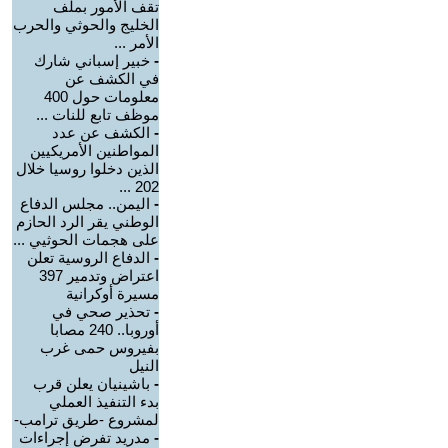
تقف الأمور بملف
الخليج والحوثي والحرب
الأمر ...
-
خبير إسباني شارك
في الكشف عن
معلومات حول 400
موظف تابع للنات ...
-
الكشف عن عدد
المواطنين الأمريكيين
الذين دخلوا روسيا خلال
202 ...
-
اليمن.. مجلس الدفاع
الوطني يقر الرد الحازم
على هجمات الحوثيي ...
-
الدفاع الروسية تعلن
اعتراض وتدمير 397
مسيرة أوكرانية
-
تحذير صحي في
أوروبا.. 240 مصابا
بفيروس حمى غرب
النيل
-
باشينيان يعلن قرب
بدء التنفيذ العملي
لمشروع -طريق ترامب-
-
مدريد تفرض إجراءات