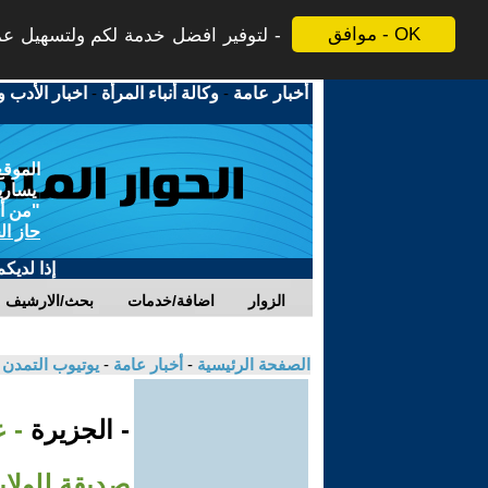
موافق - OK
لتوفير افضل خدمة لكم ولتسهيل عملي
أخبار عامة
-
وكالة أنباء المرأة
-
اخبار الأدب و
الموقع
يسارية
"من أج
حاز ال
إذا لديك
الزوار
اضافة/خدمات
بحث/الارشيف
الصفحة الرئيسية
-
أخبار عامة
-
يوتيوب التمدن
- الجزيرة
- 
صديقة للولاي