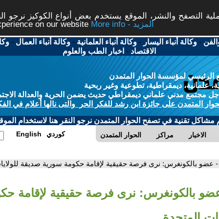
ة التصفح والنشر، الموقع يستخدم بعض أنواع الكوكيز نرجو النق
More info - المزيد
experience on our website
الفن
-
وكالة أنباء اليسار
-
وكالة أنباء العلمانية
-
وكالة أنباء العمال
-
وكا
الاقتصاد
-
اخبار الطب والعلوم
 الرئيسي لمؤسسة الحوار المتمدن
، علمانية، ديمقراطية، تطوعية وغير ربحية
ل مجتمع مدني علماني ديمقراطي حديث يضمن الحرية والعدالة الاجتم
حوار المتمدن على جائزة ابن رشد للفكر الحر والتى نالها أعلام في الفك
م مشاكل تقنية في تصفح الحوار المتمدن نرجو النقر هنا لاستخدام الموقع
كوردي
English
الاخبار
مراكز
الحوار المتمدن
- عضو بالكونغرس: نرى فرصة حقيقية لإقامة حكومة سورية صديقة للولايا
عضو بالكونغرس: نرى فرصة حقيقية لإقامة حك
ات المتحدة