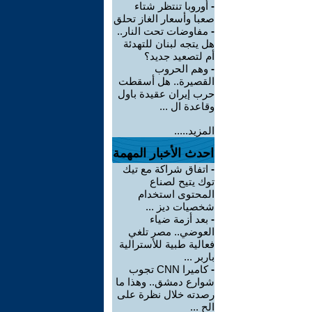
-
أوروبا تنتظر شتاء
صعبا وأسعار الغاز تحلق
-
مفاوضات تحت النار..
هل يتجه لبنان للتهدئة
أم لتصعيد جديد؟
-
وهم الحروب
القصيرة.. هل أسقطت
حرب إيران عقيدة باول
وقاعدة ال ...
المزيد.....
احدث الأخبار المهمة
-
اتفاق شراكة مع تيك
توك يتيح لصناع
المحتوى استخدام
شخصيات ديز ...
-
بعد أزمة ضياء
العوضي.. مصر تلغي
فعالية طبية للأسترالية
باربر ...
-
كاميرا CNN تجوب
شوارع دمشق.. وهذا ما
رصدته خلال نظرة على
الح ...