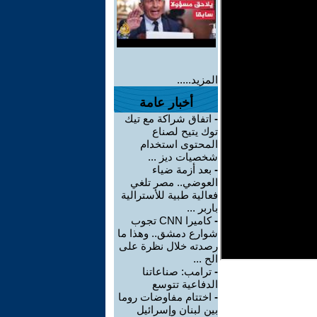
المزيد.....
أخبار عامة
-
اتفاق شراكة مع تيك
توك يتيح لصناع
المحتوى استخدام
شخصيات ديز ...
-
بعد أزمة ضياء
العوضي.. مصر تلغي
فعالية طبية للأسترالية
باربر ...
-
كاميرا CNN تجوب
شوارع دمشق.. وهذا ما
رصدته خلال نظرة على
الح ...
-
ترامب: صناعاتنا
الدفاعية تتوسع
-
اختتام مفاوضات روما
بين لبنان وإسرائيل