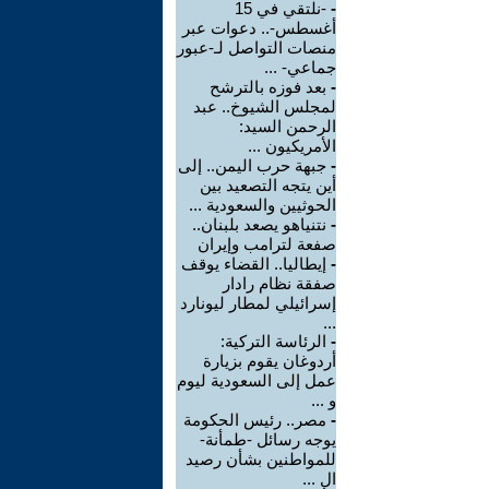
-
-نلتقي في 15
أغسطس-.. دعوات عبر
منصات التواصل لـ-عبور
جماعي- ...
-
بعد فوزه بالترشح
لمجلس الشيوخ.. عبد
الرحمن السيد:
الأمريكيون ...
-
جبهة حرب اليمن.. إلى
أين يتجه التصعيد بين
الحوثيين والسعودية ...
-
نتنياهو يصعد بلبنان..
صفعة لترامب وإيران
-
إيطاليا.. القضاء يوقف
صفقة نظام رادار
إسرائيلي لمطار ليونارد
...
-
الرئاسة التركية:
أردوغان يقوم بزيارة
عمل إلى السعودية ليوم
و ...
-
مصر.. رئيس الحكومة
يوجه رسائل -طمأنة-
للمواطنين بشأن رصيد
ال ...