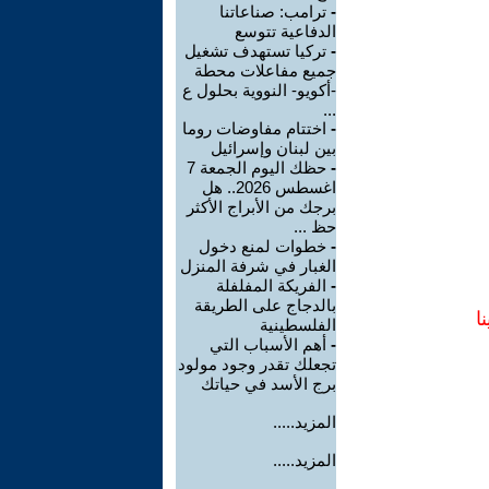
-
ترامب: صناعاتنا
الدفاعية تتوسع
-
تركيا تستهدف تشغيل
جميع مفاعلات محطة
-أكويو- النووية بحلول ع
...
-
اختتام مفاوضات روما
بين لبنان وإسرائيل
-
حظك اليوم الجمعة 7
اغسطس 2026.. هل
برجك من الأبراج الأكثر
حظ ...
-
خطوات لمنع دخول
الغبار في شرفة المنزل
-
الفريكة المفلفلة
بالدجاج على الطريقة
ا
الفلسطينية
-
أهم الأسباب التي
تجعلك تقدر وجود مولود
برج الأسد في حياتك
المزيد.....
المزيد.....