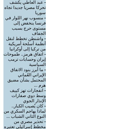
-
عبد العاطي يكشف
تحركا مصريا جديدا تجاه
سوريا
-
منسوب نهر اللوار في
فرنسا ينخفض إلى
مستوى حرج بسبب
الجفاف
-
واشنطن تخطط لنقل
أنظمة أسلحة أمريكية
من تركيا إلى أوكرانيا
-
اتفاق هرمز.. طموحات
إيران وحسابات ترمب
السياسية
-
ما أبرز بنود الاتفاق
الإيراني العُماني
المحتمل بشأن مضيق
هرم ...
-
انفجارات تهز كييف
وسط دوي صفارات
الإنذار الجوي
-
كان يُصيب الكبار..
لماذا يهاجم السكري من
النوع الثاني الشباب ...
-
تحذير مصري من
مخطط إسرائيلي تعتبره