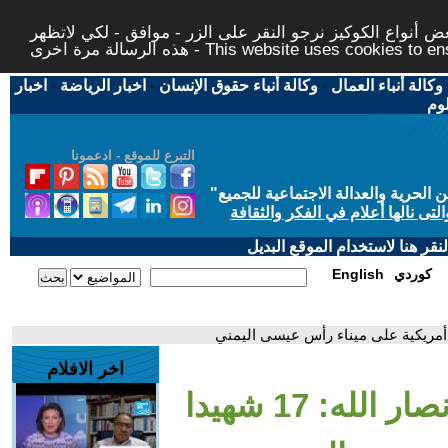
 أنواع الكوكيز نرجو النقر على الزر - موافق - لكي لاتظهر
This website uses cookies to ensure you ge
وكالة أنباء العمال
-
وكالة أنباء حقوق الإنسان
-
اخبار الرياضة
-
اخبار
لوم
التبرع للموقع - ادعمونا
حرية والعدالة الاجتماعية للجميع
"
تى نالها أعلام في الفكر والثقافة
قر هنا لاستخدام الموقع البديل
كوردي
English
اخر الافلام
- وسائل إعلام تابعة لأنصار الله: 17 شهيدا