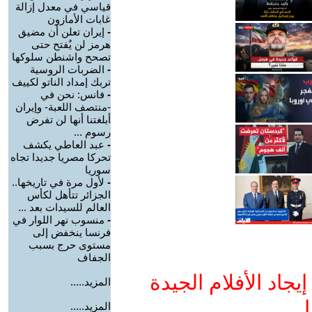
قياسي في معدل إزالة
غابات الأمازون
-
إيران تعلن أن مضيق
هرمز لن يٌفتح حتى
تصحح واشنطن سلوكها
-
الضربات الروسية
تربك إمداد الناتو لكييف
-
فانس: نحن في
-منتصف اللعبة- وإيران
أبلغتنا أنها لن تفرض
رسوم ...
-
عبد العاطي يكشف
تحركا مصريا جديدا تجاه
سوريا
-
لأول مرة في تاريخها..
الجزائر تتأهل لكأس
العالم للسيدات بعد ...
-
منسوب نهر اللوار في
فرنسا ينخفض إلى
مستوى حرج بسبب
الجفاف
جاد الأفلام الجيدة
المزيد.....
ا
المزيد.....