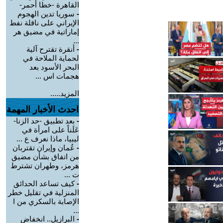
القاهرة -خطا أحمر-
-
سوريا تدين الهجوم
الإيراني على ناقلة نفط
إماراتية في مضيق هر
...
-
أنقرة تقترح آلية
لحماية الملاحة في
البحر الأسود بعد
هجمات اس ...
المزيد.....
احدث الأخبار المهمة
-
بعد تطبيق -حد الزنا-
عَلَناً على امرأة في
ليبيا، ماذا نعرف ع ...
-
عُمان وإيران تقتربان
من اتفاق بشأن مضيق
هرمز، وطهران تشترط
ت ...
-
كيف تساعد الحدائق
المنزلية في تقليل خطر
الإصابة بالسكري من ا
...
-
البرازيل.. انخفاض