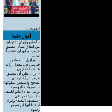
المزيد.....
أخبار عامة
-
عُمان وإيران تقتربان
من اتفاق بشأن مضيق
هرمز، وطهران تشترط
ت ...
-
البرازيل.. انخفاض
قياسي في معدل إزالة
غابات الأمازون
-
إيران تعلن أن مضيق
هرمز لن يٌفتح حتى
تصحح واشنطن سلوكها
-
الضربات الروسية
تربك إمداد الناتو لكييف
-
فانس: نحن في
-منتصف اللعبة- وإيران
أبلغتنا أنها لن تفرض
رسوم ...