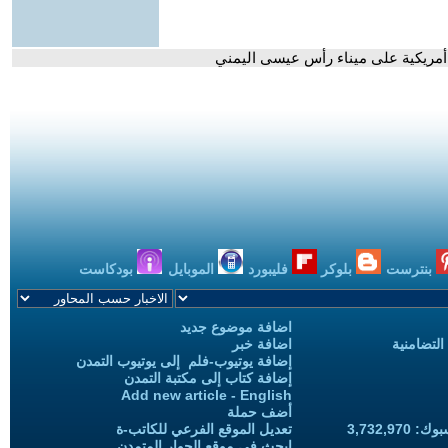
بنترست
بلوكر
فليبورد
الموبايل
بودكاست
اضافة موضوع جديد
التضامنية
اضافة خبر
إضافة يوتيوب-فلم إلى يوتيوب التمدن
إضافة كتاب إلى مكتبة التمدن
Add new article - English
أضف حملة
3,732,97
تعديل الموقع الفرعي للكاتب-ة
ابحث في موقع الحوار المتمدن