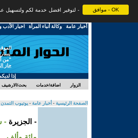
موافق - OK
لتوفير افضل خدمة لكم ولتسهيل عملي
أخبار عامة
-
وكالة أنباء المرأة
-
اخبار الأدب و
الموقع
يسارية
"من أج
حاز ال
إذا لديك
الزوار
اضافة/خدمات
بحث/الارشيف
الصفحة الرئيسية
-
أخبار عامة
-
يوتيوب التمدن
- الجزيرة
- 
مائة وألف