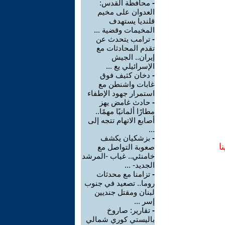
-
محافظة القدس:
العدوان على مخيم
قلنديا يستهدف
المخيمات وقضية ...
-
ترامب يتحدث عن
تقدم المحادثات مع
إيران.. الجيش
الإسرائيلي يع ...
-
دخان كثيف فوق
غابات واشنطن مع
استمرار جهود الإطفاء
-
حادث غامض يهز
مطارًا ألمانيًا مهمًا..
أصابع الاتهام تتجه إلى
...
-
بزشكيان يكشف
ا
صعوبة التواصل مع
خامنئي.. غياب -المرشد
الجديد- ...
-
تزامنا مع محدثات
روما.. تصعيد في جنوب
لبنان ومقتل جنديين
إسر ...
-
تقارير: صاروخ
باليستي كوري شمالي