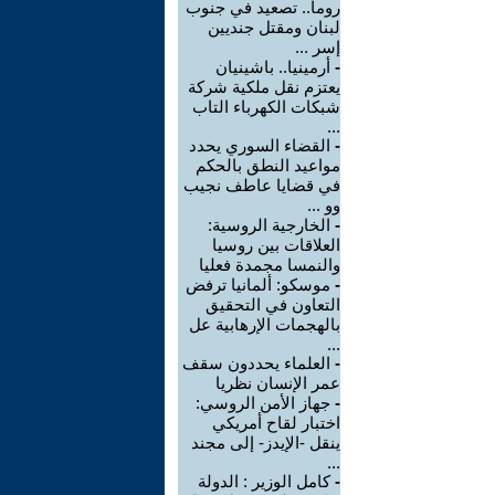
روما.. تصعيد في جنوب
لبنان ومقتل جنديين
إسر ...
-
أرمينيا.. باشينيان
يعتزم نقل ملكية شركة
شبكات الكهرباء التاب
...
-
القضاء السوري يحدد
مواعيد النطق بالحكم
في قضايا عاطف نجيب
وو ...
-
الخارجية الروسية:
العلاقات بين روسيا
والنمسا مجمدة فعليا
-
موسكو: ألمانيا ترفض
التعاون في التحقيق
بالهجمات الإرهابية عل
...
-
العلماء يحددون سقف
عمر الإنسان نظريا
-
جهاز الأمن الروسي:
اختبار لقاح أمريكي
ينقل -الإيدز- إلى مجند
...
-
كامل الوزير : الدولة