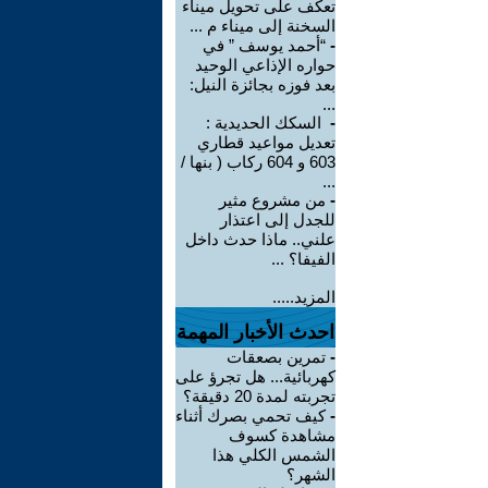
تعكف على تحويل ميناء
السخنة إلى ميناء م ...
-
“أحمد يوسف ” في
حواره الإذاعي الوحيد
بعد فوزه بجائزة النيل:
...
-
السكك الحديدية :
تعديل مواعيد قطاري
603 و 604 ركاب ( بنها /
...
-
من مشروع مثير
للجدل إلى اعتذار
علني.. ماذا حدث داخل
الفيفا؟ ...
المزيد.....
احدث الأخبار المهمة
-
تمرين بصعقات
كهربائية... هل تجرؤ على
تجربته لمدة 20 دقيقة؟
-
كيف تحمي بصرك أثناء
مشاهدة كسوف
الشمس الكلي هذا
الشهر؟