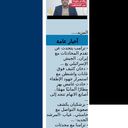
المزيد.....
أخبار عامة
-
ترامب يتحدث عن
تقدم المحادثات مع
إيران.. الجيش
الإسرائيلي يع ...
-
دخان كثيف فوق
غابات واشنطن مع
استمرار جهود الإطفاء
-
حادث غامض يهز
مطارًا ألمانيًا مهمًا..
أصابع الاتهام تتجه إلى
...
-
بزشكيان يكشف
صعوبة التواصل مع
خامنئي.. غياب -المرشد
الجديد- ...
-
تزامنا مع محدثات