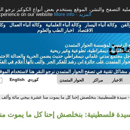
ة التصفح والنشر، الموقع يستخدم بعض أنواع الكوكيز نرجو النق
More info - المزيد
experience on our website
الفن
-
وكالة أنباء اليسار
-
وكالة أنباء العلمانية
-
وكالة أنباء العمال
-
وكا
الاقتصاد
-
اخبار الطب والعلوم
 الرئيسي لمؤسسة الحوار المتمدن
، علمانية، ديمقراطية، تطوعية وغير ربحية
ل مجتمع مدني علماني ديمقراطي حديث يضمن الحرية والعدالة الاجتم
حوار المتمدن على جائزة ابن رشد للفكر الحر والتى نالها أعلام في الفك
م مشاكل تقنية في تصفح الحوار المتمدن نرجو النقر هنا لاستخدام الموقع
كوردي
English
الاخبار
مراكز
الحوار المتمدن
- سيدة فلسطينية: بنخلصش إحنا كل ما يموت منا عشرة بيجي مائة وألف
سيدة فلسطينية: بنخلصش إحنا كل ما يموت من