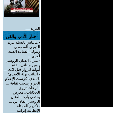
المزيد.....
اخبار الأدب والفن
-
ماتياس يايسله يترك
الدوري السعودي
ويتولى القيادة الفنية
لفري ...
-
منزل الفنان الروسي
ريبين -بيناتي- يفتح
أبوابه للزوار قبل اكت ...
-
النائب نهلة الأفندي:
-المدى- كرّست الإعلام
الحر ورسخت ثقافة ...
-
لوحات تروي
الحكايات.. معرض
يحتفي بإرث الفنان
الروسي إيفان بي ...
-
تكريم الممثلة
الإيطالية إيزابيلا