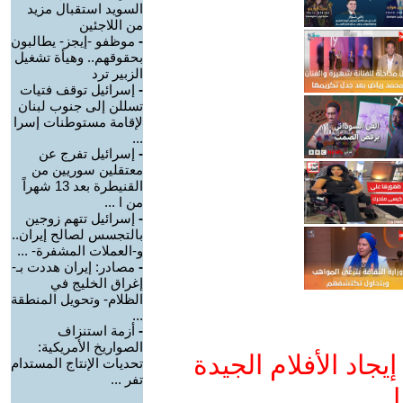
السويد استقبال مزيد
من اللاجئين
-
موظفو -إيجز- يطالبون
بحقوقهم.. وهيأة تشغيل
الزبير ترد
-
إسرائيل توقف فتيات
تسللن إلى جنوب لبنان
لإقامة مستوطنات إسرا
...
-
إسرائيل تفرج عن
معتقلين سوريين من
القنيطرة بعد 13 شهراً
من ا ...
-
إسرائيل تتهم زوجين
بالتجسس لصالح إيران..
و-العملات المشفرة- ...
-
مصادر: إيران هددت بـ-
إغراق الخليج في
الظلام- وتحويل المنطقة
...
-
أزمة استنزاف
الصواريخ الأمريكية:
جاد الأفلام الجيدة
تحديات الإنتاج المستدام
تفر ...
ا