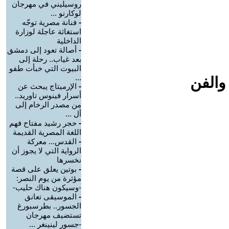
روسيليني في مهرجان
لوكارنو ...
-
فنانة مصرية توجّه
استغاثة عاجلة لوزارة
الداخلية
-
أصالة تعود إلى دمشق
بعد غياب.. رحلة إلى
البيوت التي خبأت طفو
...
والفن
-
الإرميتاج يبحث عن
أسرار فينوس تاوريد..
من مصدر الرخام إلى
أل ...
-
حجر رشيد مفتاح فهم
اللغة المصرية القديمة
-
القدس... معركة
الرواية التي لا يجوز أن
نخسرها
-
بوتين يعلق على قصة
مؤثرة من يوم النصر:
-وسيكون هناك حليب-
-
الموسيقى تعانق
الجسور.. بطرسبورغ
تستضيف مهرجان
-جسور لينينغر ...