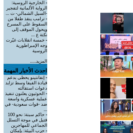
-
الخارجية الروسية:
الرواية الألمانية لتفجير
-السيل الشمالي- ت ...
-
ترامب ينقذ طفلا من
السقوط على المسرح
ويحول الموقف إلى
نكتة ع ...
-
خمسة انقلابات غيّرت
وجه الإمبراطورية
الروسية
المزيد.....
احدث الأخبار المهمة
-
إنفانتينو يحظى بدعم
قيادة الفيفا وسط تزايد
دعوات استقالته
-
الحوثيون يعلنون تنفيذ
عملية عسكرية واسعة
ضد -قوات سعودية- في
...
-
حاكم سبتة: نحو 100
قتيل في موجة التسلل
الجماعي للمهاجرين
-
حزب البيئة: بإمكان