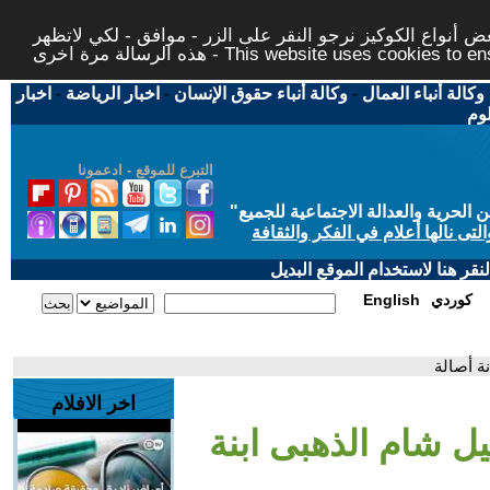
 أنواع الكوكيز نرجو النقر على الزر - موافق - لكي لاتظهر
This website uses cookies to ensure you ge
وكالة أنباء العمال
-
وكالة أنباء حقوق الإنسان
-
اخبار الرياضة
-
اخبار
لوم
التبرع للموقع - ادعمونا
حرية والعدالة الاجتماعية للجميع
"
تى نالها أعلام في الفكر والثقافة
قر هنا لاستخدام الموقع البديل
كوردي
English
نة أصالة
اخر الافلام
ل شام الذهبى ابنة