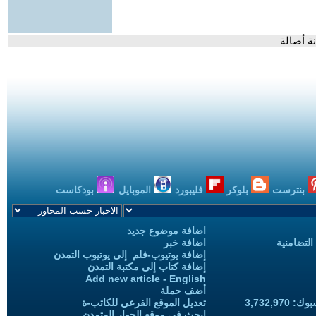
نة أصالة
بنترست
بلوكر
فليبورد
الموبايل
بودكاست
اضافة موضوع جديد
التضامنية
اضافة خبر
إضافة يوتيوب-فلم إلى يوتيوب التمدن
إضافة كتاب إلى مكتبة التمدن
Add new article - English
أضف حملة
3,732,97
تعديل الموقع الفرعي للكاتب-ة
ابحث في موقع الحوار المتمدن