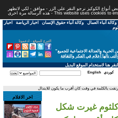
 أنواع الكوكيز نرجو النقر على الزر - موافق - لكي لاتظهر
This website uses cookies to ensure you ge
وكالة أنباء العمال
-
وكالة أنباء حقوق الإنسان
-
اخبار الرياضة
-
اخبار
لوم
التبرع للموقع - ادعمونا
حرية والعدالة الاجتماعية للجميع
"
تى نالها أعلام في الفكر والثقافة
قر هنا لاستخدام الموقع البديل
كوردي
English
رتقت بالكلمة في وقت كان أقرب ما يكون للابتذال
اخر الافلام
 كلثوم غيرت شكل