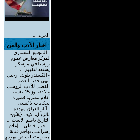
المزيد.....
اخبار الأدب والفن
-
المجمع المعماري
لمركز معارض عموم
روسيا في موسكو
يستعد لتقييم ...
-
ألكسندر بلوك.. رحيل
أنهى حقبة العصر
الفضي للأدب الروسي
-
لا تتجاوز 15 دقيقة..
أفلام مصرية قصيرة
بحكايات لا تُنسى
-
آثار العراق مهددة
بالزوال.. كيف -يُقنَّن-
التاريخ باسم الاست ...
-
-خيار خاطئ-.. إعلام
إسرائيلي يهاجم فنانة
مصرية تخلت عن يهودي