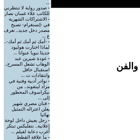
...
-
صدور رواية لا تنتظرني
للكاتب علاء غسان نصار
-
الاشتراكات الشهرية
في -إنستغرام- تصبح
مصدر دخل جديد.. تعرف
ع ...
-
-أمك ثم أمك ثم أمك-..
لماذا اختارت هوليود
حديثا نبويا عنوانا ...
-
عودة شيرين عبد
والفن
الوهاب تشعل المسرح..
استقبال حافل
وانتقادات ت ...
-
نوادر أدبية وفنية في
مزاد ليتفوند.. من
نيكراسوف المحظور
إلى ...
-
فنان مصري شهير
يعلن اعتزاله التمثيل
نهائيا
-
رجل يعيش داخل لوحة
إعلانية.. نتفليكس تبتكر
أغرب دعاية لفيلم ...
-
ما علاقة القطط