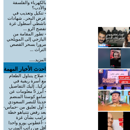
بالكهرباء والفلسفة
والأدب؟
-
تنكيل وتعذيب في
عرض البحر.. شهادات
ناشطي أسطول غزة
تفضح الرو ...
-
تطور المقامة من
اليازجي إلى المويلحي
مرورا بسحر القصص
التراث ...
المزيد.....
احدث الأخبار المهمة
-
صلاح يتناول الطعام
مع أسرة ريفية في
تركيا.. إليك التفاصيل
-
أبرز 5 معلومات عن
سامو كوستا المنضم
حديثاً للنصر السعودي
-
أول تعليق من -حماس-
بعد رفض نتنياهو خطة
ترامب بشأن غزة
-
-أعطوني يورو واحدا
أقل من راتب المدرب