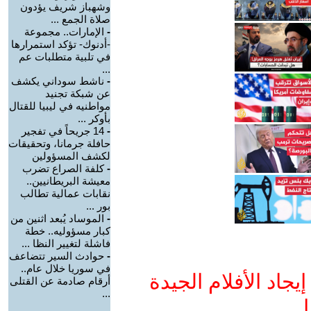
وشهباز شريف يؤدون
صلاة الجمع ...
-
الإمارات.. مجموعة
-أدنوك- تؤكد استمرارها
في تلبية متطلبات عم
...
-
ناشط سوداني يكشف
عن شبكة تجنيد
مواطنيه في ليبيا للقتال
بأوكر ...
-
14 جريحاً في تفجير
حافلة جرمانا، وتحقيقات
لكشف المسؤولين
-
كلفة الصراع تضرب
معيشة البريطانيين..
نقابات عمالية تطالب
بور ...
-
الموساد يُبعد اثنين من
كبار مسؤوليه.. خطة
فاشلة لتغيير النظا ...
-
حوادث السير تتضاعف
في سوريا خلال عام..
جاد الأفلام الجيدة
أرقام صادمة عن القتلى
...
ا