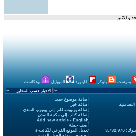
د و الإثنين
بنترست
بلوكر
فليبورد
الموبايل
بودكاست
اضافة موضوع جديد
التضامنية
اضافة خبر
إضافة يوتيوب-فلم إلى يوتيوب التمدن
إضافة كتاب إلى مكتبة التمدن
Add new article - English
أضف حملة
3,732,97
تعديل الموقع الفرعي للكاتب-ة
ابحث في موقع الحوار المتمدن