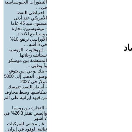
التطورات الجيوسياسية
في ...
-
احتياطي النفط
الأمريكي عند أدنى
مستوى منذ 45 عاما
-
ميشوستين: تجارة
روسيا مع الاتحاد
الأوراسي ترتفع 10%
في 5 أشه ...
اد
-
-إيروفلوت- الروسية
تستأنف رحلاتها
المنتظمة بين موسكو
وأبوظبي ...
-
بنك يو بي إس يتوقع
وصول الذهب إلى 5000
دولار في 2027
-
أسعار النفط تتمسك
بمكاسبها وسط مخاوف
من قيود إيرانية على الم
...
-
التجارة بين روسيا
والصين تقفز 26.3% في
7 أشهر
-
غاز مجاني للمركبات
ثنائية الوقود في إيران..