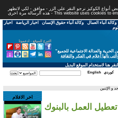
 أنواع الكوكيز نرجو النقر على الزر - موافق - لكي لاتظهر
This website uses cookies to ensure you ge
وكالة أنباء العمال
-
وكالة أنباء حقوق الإنسان
-
اخبار الرياضة
-
اخبار
لوم
التبرع للموقع - ادعمونا
حرية والعدالة الاجتماعية للجميع
"
تى نالها أعلام في الفكر والثقافة
قر هنا لاستخدام الموقع البديل
كوردي
English
د و الإثنين
اخر الافلام
تعطيل العمل بالبنوك