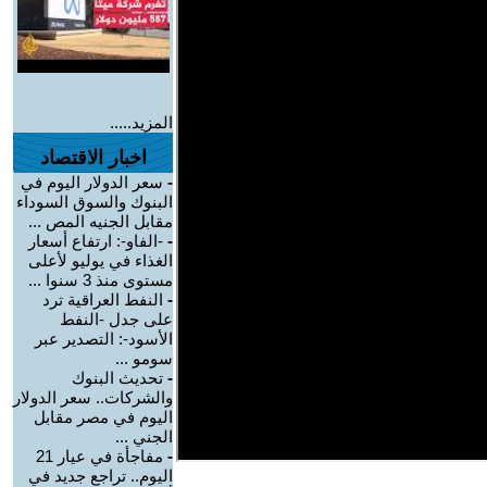
المزيد.....
اخبار الاقتصاد
-
سعر الدولار اليوم في
البنوك والسوق السوداء
مقابل الجنيه المص ...
-
-الفاو-: ارتفاع أسعار
الغذاء في يوليو لأعلى
مستوى منذ 3 سنوا ...
-
النفط العراقية ترد
على جدل -النفط
الأسود-: التصدير عبر
سومو ...
-
تحديث البنوك
والشركات.. سعر الدولار
اليوم في مصر مقابل
الجني ...
-
مفاجأة في عيار 21
اليوم.. تراجع جديد في