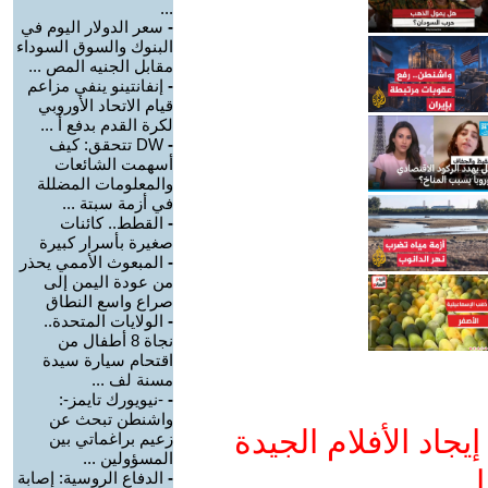
...
-
سعر الدولار اليوم في
البنوك والسوق السوداء
مقابل الجنيه المص ...
-
إنفانتينو ينفي مزاعم
قيام الاتحاد الأوروبي
لكرة القدم بدفع أ ...
-
DW تتحقق: كيف
أسهمت الشائعات
والمعلومات المضللة
في أزمة سبتة ...
-
القطط.. كائنات
صغيرة بأسرار كبيرة
-
المبعوث الأممي يحذر
من عودة اليمن إلى
صراع واسع النطاق
-
الولايات المتحدة..
نجاة 8 أطفال من
اقتحام سيارة سيدة
مسنة لف ...
-
-نيويورك تايمز-:
واشنطن تبحث عن
جاد الأفلام الجيدة
زعيم براغماتي بين
المسؤولين ...
ا
-
الدفاع الروسية: إصابة