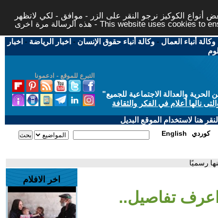
 أنواع الكوكيز نرجو النقر على الزر - موافق - لكي لاتظهر
This website uses cookies to ensure you ge
وكالة أنباء العمال
-
وكالة أنباء حقوق الإنسان
-
اخبار الرياضة
-
اخبار
لوم
التبرع للموقع - ادعمونا
حرية والعدالة الاجتماعية للجميع
"
تى نالها أعلام في الفكر والثقافة
قر هنا لاستخدام الموقع البديل
كوردي
English
ها رسميًا
اخر الافلام
 اعرف تفاصيل..