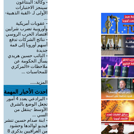
-
وكالة: البنتاغون
سينجز الاختبارات
الأولى لـ -القبة الذهبية-
...
-
عقوبات أمريكية
وأوروبية تضرب شرايين
اقتصاد الحرب الروسي
-
نتائج الشركات تدفع
أسهم أوروبا إلى قمة
جديدة
-
النائب حسين هريدي
يسأل الحكومة عن
ملاحظات «المركزي
للمحاسبات ...
المزيد.....
احدث الأخبار المهمة
-
البرادعي يعدد 4 أمور
تجعل الوضع بالشرق
الأوسط -ينتقل من
السي ...
-
ابنة صدام حسين تنشر
فيديو لوالدها وحشود
من العراقيين بذكرى 8