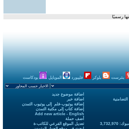
ها رسميًا
بنترست
بلوكر
فليبورد
الموبايل
بودكاست
اضافة موضوع جديد
التضامنية
اضافة خبر
إضافة يوتيوب-فلم إلى يوتيوب التمدن
إضافة كتاب إلى مكتبة التمدن
Add new article - English
أضف حملة
3,732,97
تعديل الموقع الفرعي للكاتب-ة
ابحث في موقع الحوار المتمدن