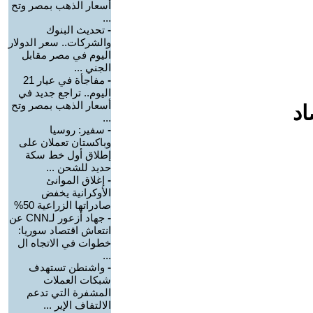
أسعار الذهب بمصر وتح
...
-
تحديث البنوك
والشركات.. سعر الدولار
اليوم في مصر مقابل
الجني ...
-
مفاجأة في عيار 21
اليوم.. تراجع جديد في
أسعار الذهب بمصر وتح
اد
...
-
سفير: روسيا
وباكستان تعملان على
إطلاق أول خط سكة
حديد للشحن ...
-
إغلاق الموانئ
الأوكرانية يخفض
صادراتها الزراعية 50%
-
جهاد أزعور لـCNN عن
انتعاش اقتصاد سوريا:
خطوات في الاتجاه ال
...
-
واشنطن تستهدف
شبكات العملات
المشفرة التي تدعم
الالتفاف الإير ...