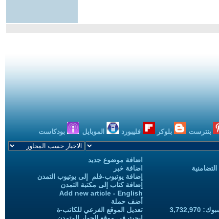
بنترست
بلوكر
فليبورد
الموبايل
بودكاست
اضافة موضوع جديد
التضامنية
اضافة خبر
إضافة يوتيوب-فلم إلى يوتيوب التمدن
إضافة كتاب إلى مكتبة التمدن
Add new article - English
أضف حملة
3,732,97
تعديل الموقع الفرعي للكاتب-ة
ابحث في موقع الحوار المتمدن