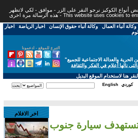
 أنواع الكوكيز نرجو النقر على الزر - موافق - لكي لاتظهر
This website uses cookies to ensure you ge
وكالة أنباء العمال
-
وكالة أنباء حقوق الإنسان
-
اخبار الرياضة
-
اخبار
لوم
التبرع للموقع - ادعمونا
حرية والعدالة الاجتماعية للجميع
"
تى نالها أعلام في الفكر والثقافة
قر هنا لاستخدام الموقع البديل
كوردي
English
اخر الافلام
تستهدف سيارة جنوب