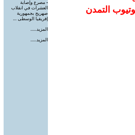
-
مصرع وإصابة
وتيوب التمدن
العشرات في انقلاب
صهريج بجمهورية
إفريقيا الوسطى ...
المزيد.....
المزيد.....