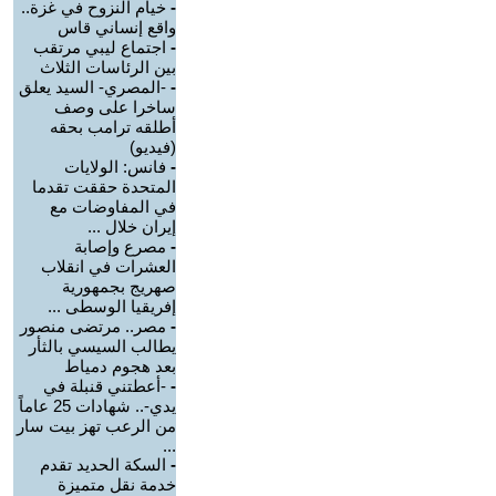
-
خيام النزوح في غزة..
واقع إنساني قاس
-
اجتماع ليبي مرتقب
بين الرئاسات الثلاث
-
-المصري- السيد يعلق
ساخرا على وصف
أطلقه ترامب بحقه
(فيديو)
-
فانس: الولايات
المتحدة حققت تقدما
في المفاوضات مع
إيران خلال ...
-
مصرع وإصابة
العشرات في انقلاب
صهريج بجمهورية
إفريقيا الوسطى ...
-
مصر.. مرتضى منصور
يطالب السيسي بالثأر
بعد هجوم دمياط
-
-أعطتني قنبلة في
يدي-.. شهادات 25 عاماً
من الرعب تهز بيت سار
...
-
السكة الحديد تقدم
خدمة نقل متميزة