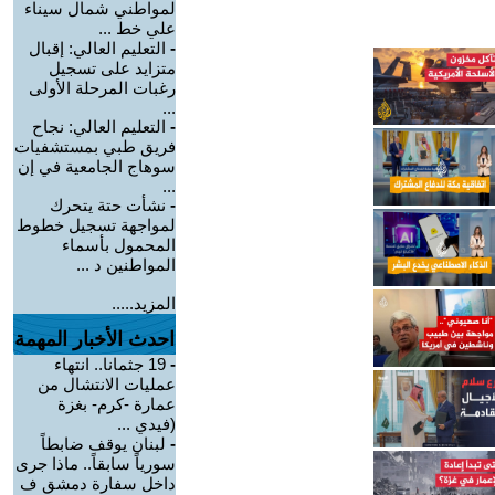
لمواطني شمال سيناء
علي خط ...
-
التعليم العالي: إقبال
متزايد على تسجيل
رغبات المرحلة الأولى
...
-
التعليم العالي: نجاح
فريق طبي بمستشفيات
سوهاج الجامعية في إن
...
-
نشأت حتة يتحرك
لمواجهة تسجيل خطوط
المحمول بأسماء
المواطنين د ...
المزيد.....
احدث الأخبار المهمة
-
19 جثمانا.. انتهاء
عمليات الانتشال من
عمارة -كرم- بغزة
(فيدي ...
-
لبنان يوقف ضابطاً
سورياً سابقاً.. ماذا جرى
داخل سفارة دمشق ف