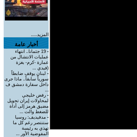
المزيد.....
أخبار عامة
-
19 جثمانا.. انتهاء
عمليات الانتشال من
عمارة -كرم- بغزة
(فيدي ...
-
لبنان يوقف ضابطاً
سورياً سابقاً.. ماذا جرى
داخل سفارة دمشق ف
...
-
رفض خليجي
لمحاولات إيران تحويل
مضيق هرمز إلى أداة
للضغط والت ...
-
مدفيديف: روسيا
ستنتصر رغم كل ما
تهذي به رئيسة
المفوضية الأور ...