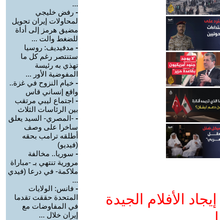
...
-
رفض خليجي
لمحاولات إيران تحويل
مضيق هرمز إلى أداة
للضغط والت ...
-
مدفيديف: روسيا
ستنتصر رغم كل ما
تهذي به رئيسة
المفوضية الأور ...
-
خيام النزوح في غزة..
واقع إنساني قاس
-
اجتماع ليبي مرتقب
بين الرئاسات الثلاث
-
-المصري- السيد يعلق
ساخرا على وصف
أطلقه ترامب بحقه
(فيديو)
-
سوريا.. مخالفة
مرورية تنتهي بـ -مباراة
ملاكمة- في درعا (فيدي
...
-
فانس: الولايات
جاد الأفلام الجيدة
المتحدة حققت تقدما
في المفاوضات مع
ا
إيران خلال ...