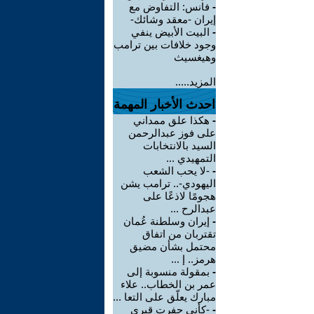
-
فانس: التفاوض مع
إيران -معقد وشائك-
-
البيت الأبيض ينفي
وجود خلافات بين ترامب
وهيغسيث
المزيد.....
احدث الأخبار المهمة
-
هكذا علق ممداني
على فوز عبدالرحمن
السيد بالانتخابات
التمهيدي ...
-
-لا يحب الشعب
اليهودي-.. ترامب يشن
هجومًا لاذعًا على
عبدالرح ...
-
إيران وسلطنة عُمان
تقتربان من اتفاق
محتمل بشأن مضيق
هرمز.. إ ...
-
بمقولة منسوبة إلى
عمر بن الخطاب.. علاء
مبارك يعلّق على التعا ...
-
-كأني حفرت قبري