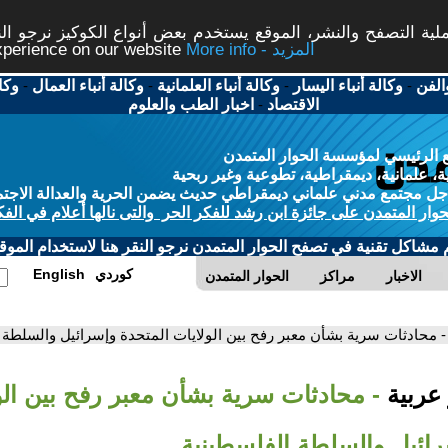
ة التصفح والنشر، الموقع يستخدم بعض أنواع الكوكيز نرجو النق
More info - المزيد
experience on our website
الفن
-
وكالة أنباء اليسار
-
وكالة أنباء العلمانية
-
وكالة أنباء العمال
-
وكا
الاقتصاد
-
اخبار الطب والعلوم
 الرئيسي لمؤسسة الحوار المتمدن
، علمانية، ديمقراطية، تطوعية وغير ربحية
ل مجتمع مدني علماني ديمقراطي حديث يضمن الحرية والعدالة الاجتم
حوار المتمدن على جائزة ابن رشد للفكر الحر والتى نالها أعلام في الفك
م مشاكل تقنية في تصفح الحوار المتمدن نرجو النقر هنا لاستخدام الموقع
كوردي
English
الاخبار
مراكز
الحوار المتمدن
- محادثات سرية بشأن معبر رفح بين الولايات المتحدة وإسرائيل والسلطة 
 عربية
- محادثات سرية بشأن معبر رفح بين الو
رائيل والسلطة الفلسطينية