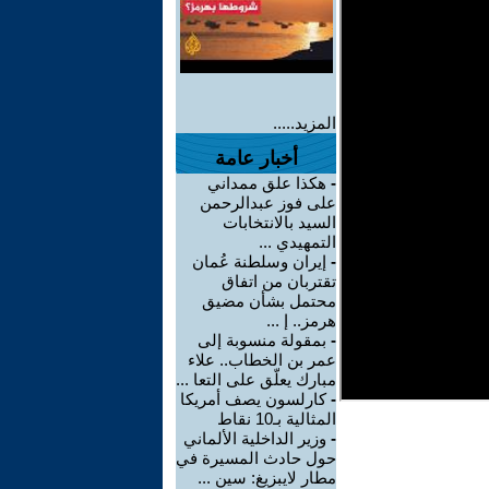
المزيد.....
أخبار عامة
-
هكذا علق ممداني
على فوز عبدالرحمن
السيد بالانتخابات
التمهيدي ...
-
إيران وسلطنة عُمان
تقتربان من اتفاق
محتمل بشأن مضيق
هرمز.. إ ...
-
بمقولة منسوبة إلى
عمر بن الخطاب.. علاء
مبارك يعلّق على التعا ...
-
كارلسون يصف أمريكا
المثالية بـ10 نقاط
-
وزير الداخلية الألماني
حول حادث المسيرة في
مطار لايبزيغ: سين ...