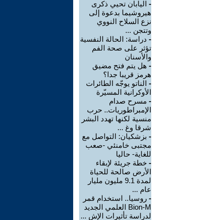
-
اليابان تحيي ذكرى
هيروشيما بدعوة إلى
نزع السلاح النووي
وتتجن ...
-
دراسة: الحالة النفسية
تؤثر على صحة الفم
والأسنان
-
هل يتم فتح مضيق
هرمز قريبا جدا؟
-
الناتو يوجّه الطائرات
الأوكرانية المسيّرة
-
مسرح صدام
الإمبراطوريات.. حرب
منسية لكنها تهدد البشر
شرقا وغ ...
-
بزشكيان: التواصل مع
مجتبى خامنئي -صعب
للغاية- حاليا
-
خطة جريئة لإبقاء
الأرض صالحة للحياة
لمدة 9.1 مليون مليار
عام ...
-
روسيا.. استخدام قمر
Bion-M العلمي الجديد
لدراسة تأثيرات الإش ...