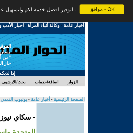
موافق - OK
لتوفير افضل خدمة لكم ولتسهيل عملي
أخبار عامة
-
وكالة أنباء المرأة
-
اخبار الأدب و
الموقع
يسارية
"من أج
حاز ال
إذا لديك
الزوار
اضافة/خدمات
بحث/الارشيف
الصفحة الرئيسية
-
أخبار عامة
-
يوتيوب التمدن
- سكاي نيوز
المتحدة وإس