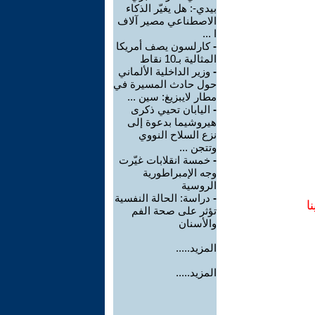
بيدي-: هل يغيّر الذكاء
الاصطناعي مصير آلاف
ا ...
-
كارلسون يصف أمريكا
المثالية بـ10 نقاط
-
وزير الداخلية الألماني
حول حادث المسيرة في
مطار لايبزيغ: سين ...
-
اليابان تحيي ذكرى
هيروشيما بدعوة إلى
نزع السلاح النووي
وتتجن ...
-
خمسة انقلابات غيّرت
وجه الإمبراطورية
الروسية
-
دراسة: الحالة النفسية
ا
تؤثر على صحة الفم
والأسنان
المزيد.....
المزيد.....