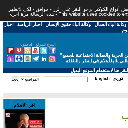
 أنواع الكوكيز نرجو النقر على الزر - موافق - لكي لاتظهر
This website uses cookies to ensure you ge
وكالة أنباء العمال
-
وكالة أنباء حقوق الإنسان
-
اخبار الرياضة
-
اخبار
لوم
التبرع للموقع - ادعمونا
حرية والعدالة الاجتماعية للجميع
"
تى نالها أعلام في الفكر والثقافة
قر هنا لاستخدام الموقع البديل
كوردي
English
اخر الافلام
ب