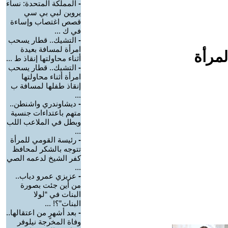
-
المملكة المتحدة: نساء
يروين لبي بي سي
قصص اغتصاب وإساءة
في ك ...
-
التشيك.. قطار يسحب
امرأة لمسافة بعيدة
لمرأة
أثناء محاولتها إنقاذ ط ...
-
التشيك.. قطار يسحب
امرأة أثناء محاولتها
إنقاذ طفلها لمسافة ب
...
-
ديشاوندري واشنطن..
متهم باعتداءات جنسية
وبطل في الملاعب اللب
...
-
رئيسة القومي للمرأة
تتوجه بالشكر لمحافظ
كفر الشيخ لدعمه الصي
...
-
عزيزي عمرو دياب..
من أين جئت بصورة
البنات في “لولا
البنات”؟! ...
-
بعد أشهرٍ من اعتقالها..
وفاة المخرجة نيلوفر