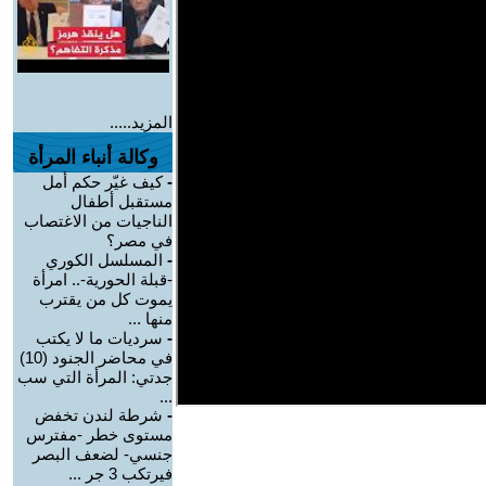
المزيد.....
وكالة أنباء المرأة
-
كيف غيّر حكم أمل
مستقبل أطفال
الناجيات من الاغتصاب
في مصر؟
-
المسلسل الكوري
-قبلة الحورية-.. امرأة
يموت كل من يقترب
منها ...
-
سرديات ما لا يكتب
في محاضر الجنود (10)
جدتي: المرأة التي سب
...
-
شرطة لندن تخفض
مستوى خطر -مفترس
جنسي- لضعف البصر
فيرتكب 3 جر ...