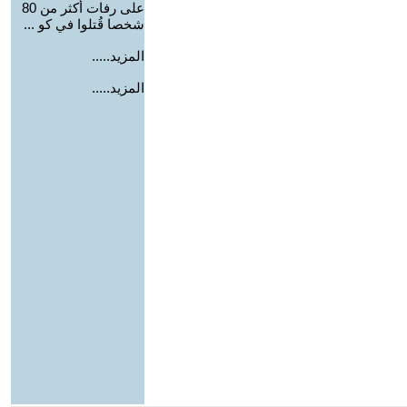
على رفات أكثر من 80
شخصا قُتلوا في كو ...
المزيد.....
المزيد.....