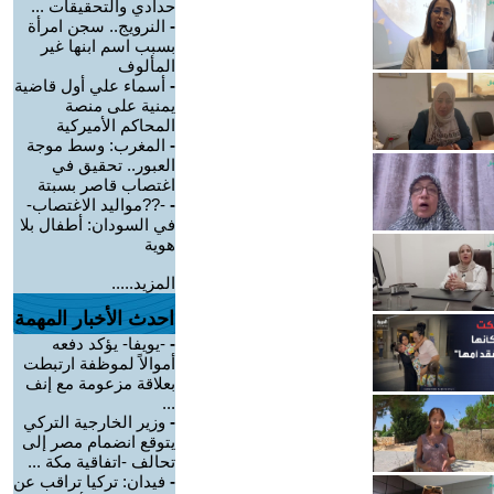
حدادي والتحقيقات ...
-
النرويج.. سجن امرأة
بسبب اسم ابنها غير
المألوف
-
أسماء علي أول قاضية
يمنية على منصة
المحاكم الأميركية
-
المغرب: وسط موجة
العبور.. تحقيق في
اغتصاب قاصر بسبتة
-
-??مواليد الاغتصاب-
في السودان: أطفال بلا
هوية
المزيد.....
احدث الأخبار المهمة
-
-يويفا- يؤكد دفعه
أموالاً لموظفة ارتبطت
بعلاقة مزعومة مع إنف
...
-
وزير الخارجية التركي
يتوقع انضمام مصر إلى
تحالف -اتفاقية مكة ...
-
فيدان: تركيا تراقب عن