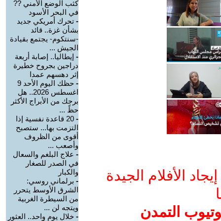
كثب الوضع الأمني ??
في البحر الأسود
-
تحرك أمريكي جديد
بشأن غزة.. قائد
-سنتكوم- يجتمع بقيادة
الجيش ...
-
إيطاليا.. إصابة أربعة
دراجين بجروح خطيرة
إثر دهسهم عمدا
-
حظك اليوم الأحد 9
اغسطس 2026.. هل
برجك من الأبراج الأكثر
حظً ...
-
20 قاعدة نفسية إذا
التزمت بها... ستصبح
أقوى من الظروف
وأصعب ...
-
علاج البلغم والسعال
في الصدر للصغار
جاد الأفلام الجيدة
والكبار
-
برلماني روسي:
ا
الشرق الأوسط يتحرر
من السيطرة الغربية
ويتجه لن ...
وتيوب التمدن
-
خلال يوم واحد.. العثور