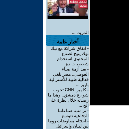
المزيد.....
أخبار عامة
-
اتفاق شراكة مع تيك
توك يتيح لصناع
المحتوى استخدام
شخصيات ديز ...
-
بعد أزمة ضياء
العوضي.. مصر تلغي
فعالية طبية للأسترالية
باربر ...
-
كاميرا CNN تجوب
شوارع دمشق.. وهذا ما
رصدته خلال نظرة على
الح ...
-
ترامب: صناعاتنا
الدفاعية تتوسع
-
اختتام مفاوضات روما
بين لبنان وإسرائيل