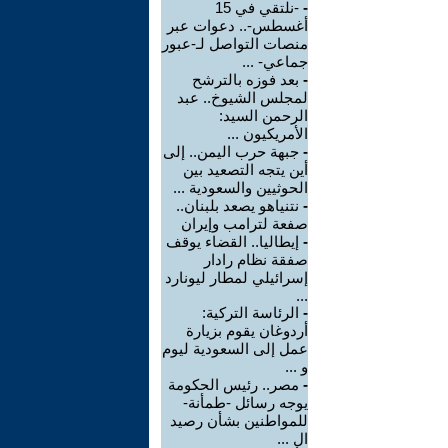
-
-نلتقي في 15
أغسطس-.. دعوات عبر
منصات التواصل لـ-عبور
جماعي- ...
-
بعد فوزه بالترشح
لمجلس الشيوخ.. عبد
الرحمن السيد:
الأمريكيون ...
-
جبهة حرب اليمن.. إلى
أين يتجه التصعيد بين
الحوثيين والسعودية ...
-
نتنياهو يصعد بلبنان..
صفعة لترامب وإيران
-
إيطاليا.. القضاء يوقف
صفقة نظام رادار
إسرائيلي لمطار ليونارد
...
-
الرئاسة التركية:
أردوغان يقوم بزيارة
عمل إلى السعودية ليوم
و ...
-
مصر.. رئيس الحكومة
يوجه رسائل -طمأنة-
للمواطنين بشأن رصيد
ال ...