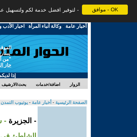
موافق - OK
لتوفير افضل خدمة لكم ولتسهيل عملي
أخبار عامة
-
وكالة أنباء المرأة
-
اخبار الأدب و
الموقع
يسارية
"من أج
حاز ال
إذا لديك
الزوار
اضافة/خدمات
بحث/الارشيف
الصفحة الرئيسية
-
أخبار عامة
-
يوتيوب التمدن
- الجزيرة
- 
الشاطئ في 