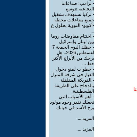
-
ترامب: صناعاتنا
الدفاعية تتوسع
-
تركيا تستهدف تشغيل
جميع مفاعلات محطة
-أكويو- النووية بحلول ع
...
-
اختتام مفاوضات روما
بين لبنان وإسرائيل
-
حظك اليوم الجمعة 7
اغسطس 2026.. هل
برجك من الأبراج الأكثر
حظ ...
-
خطوات لمنع دخول
الغبار في شرفة المنزل
-
الفريكة المفلفلة
بالدجاج على الطريقة
ا
الفلسطينية
-
أهم الأسباب التي
تجعلك تقدر وجود مولود
برج الأسد في حياتك
المزيد.....
المزيد.....