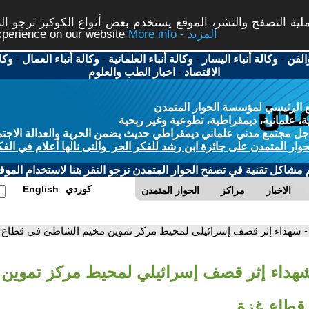
ة التصفح والنشر، الموقع يستخدم بعض أنواع الكوكيز نرجو النق
More info - المزيد
experience on our website
الفن
-
وكالة أنباء اليسار
-
وكالة أنباء العلمانية
-
وكالة أنباء العمال
-
وكا
الاقتصاد
-
اخبار الطب والعلوم
 الرئيسي لمؤسسة الحوار المتمدن
، علمانية، ديمقراطية، تطوعية وغير ربحية
ل مجتمع مدني علماني ديمقراطي حديث يضمن الحرية والعدالة الاجتم
حوار المتمدن على جائزة ابن رشد للفكر الحر والتى نالها أعلام في الفك
م مشاكل تقنية في تصفح الحوار المتمدن نرجو النقر هنا لاستخدام الموقع
كوردي
English
الاخبار
مراكز
الحوار المتمدن
- شهداء إثر قصف إسرائيلي لمحيط مركز تموين مخيم الشاطئ في قطاع 
شهداء إثر قصف إسرائيلي لمحيط مركز تموين 
قطاع غزة