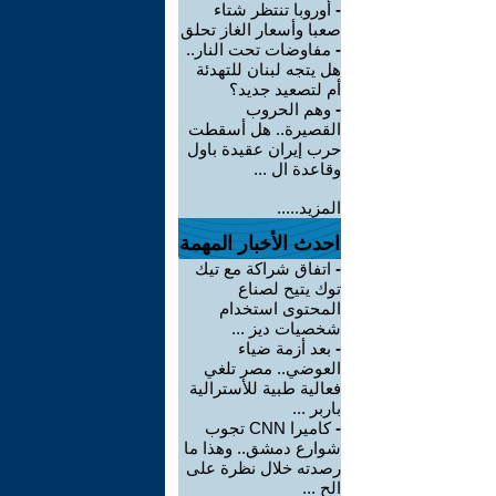
-
أوروبا تنتظر شتاء
صعبا وأسعار الغاز تحلق
-
مفاوضات تحت النار..
هل يتجه لبنان للتهدئة
أم لتصعيد جديد؟
-
وهم الحروب
القصيرة.. هل أسقطت
حرب إيران عقيدة باول
وقاعدة ال ...
المزيد.....
احدث الأخبار المهمة
-
اتفاق شراكة مع تيك
توك يتيح لصناع
المحتوى استخدام
شخصيات ديز ...
-
بعد أزمة ضياء
العوضي.. مصر تلغي
فعالية طبية للأسترالية
باربر ...
-
كاميرا CNN تجوب
شوارع دمشق.. وهذا ما
رصدته خلال نظرة على
الح ...