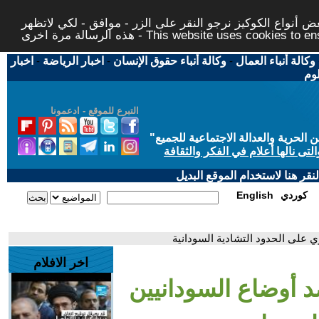
 أنواع الكوكيز نرجو النقر على الزر - موافق - لكي لاتظهر
This website uses cookies to ensure you ge
وكالة أنباء العمال
-
وكالة أنباء حقوق الإنسان
-
اخبار الرياضة
-
اخبار
لوم
التبرع للموقع - ادعمونا
حرية والعدالة الاجتماعية للجميع
"
تى نالها أعلام في الفكر والثقافة
قر هنا لاستخدام الموقع البديل
كوردي
English
 على الحدود التشادية السودانية
اخر الافلام
 أوضاع السودانيين