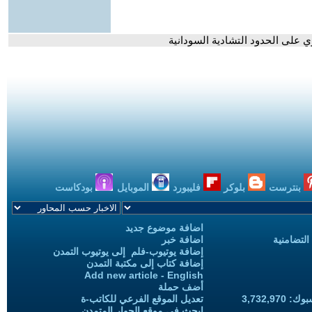
 على الحدود التشادية السودانية
بنترست
بلوكر
فليبورد
الموبايل
بودكاست
اضافة موضوع جديد
التضامنية
اضافة خبر
إضافة يوتيوب-فلم إلى يوتيوب التمدن
إضافة كتاب إلى مكتبة التمدن
Add new article - English
أضف حملة
3,732,97
تعديل الموقع الفرعي للكاتب-ة
ابحث في موقع الحوار المتمدن