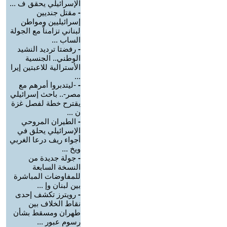
الإسرائيلي يحقق ف ...
-
مقتل جنديين
إسرائيليين ومواطن
لبناني تزامناً مع الجولة
الساب ...
-
رفضتا ترديد النشيد
الوطني.. الجنسية
الأسترالية للاعبتين إيرا
...
-
-ليتدبروا أمرهم مع
مصر-.. باحث إسرائيلي
يقترح خطة لفصل غزة
ن ...
-
الطيران المروحي
الإسرائيلي يحلق في
أجواء ريف درعا الغربي
ويخ ...
-
جولة جديدة من
النسخة السابعة
للمفاوضات المباشرة
بين لبنان وإ ...
-
رويترز تكشف إحدى
نقاط الخلاف بين
طهران ومسقط بشأن
رسوم عبور ...