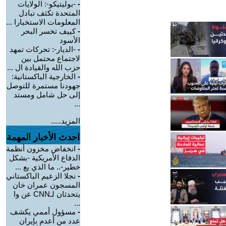
-
-بوليتيكو-: الولايات
المتحدة تكثف تبادل
المعلومات الاستخبارا ...
-
كييف تخسر البحر
الأسود
-
-الديار-: تحركات تمهد
لاجتماع محتمل بين
حزب الله والقيادة ال ...
-
الخارجية الباكستانية:
جهودنا مستمرة للتوصل
إلى حل شامل ومستد
...
المزيد.....
احدث الأخبار المهمة
-
انخفاض مخزون أنظمة
الدفاع الأمريكية -بشكل
خطير-.. ما الذي يع ...
-
نجلا الزعيم الباكستاني
المسجون عمران خان
يتحدثان لـCNN عن وا
...
-
مسؤول أممي يكشف
عدد من أعدم بإيران