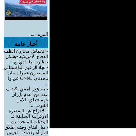
المزيد.....
أخبار عامة
-
انخفاض مخزون أنظمة
الدفاع الأمريكية -بشكل
خطير-.. ما الذي يع ...
-
نجلا الزعيم الباكستاني
المسجون عمران خان
يتحدثان لـCNN عن وا
...
-
مسؤول أممي يكشف
عدد من أعدم بإيران
بتهم تتعلق بالأمن
القومي ...
-
الإفراج عن السفيرة
الأوكرانية السابقة في
الولايات المتحدة بك ...
-
قبل اتفاق وقف إطلاق
النار أم بعده؟.. الجيش