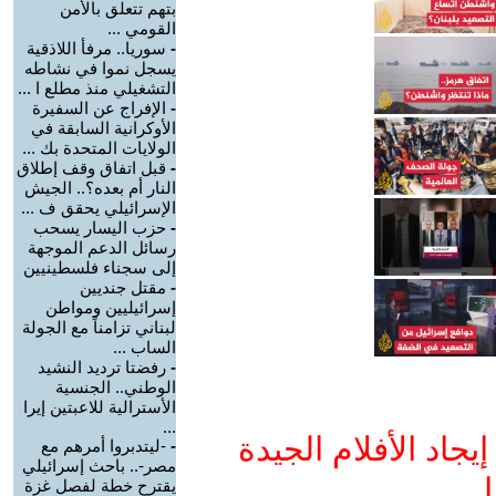
بتهم تتعلق بالأمن
القومي ...
-
سوريا.. مرفأ اللاذقية
يسجل نموا في نشاطه
التشغيلي منذ مطلع ا ...
-
الإفراج عن السفيرة
الأوكرانية السابقة في
الولايات المتحدة بك ...
-
قبل اتفاق وقف إطلاق
النار أم بعده؟.. الجيش
الإسرائيلي يحقق ف ...
-
حزب اليسار يسحب
رسائل الدعم الموجهة
إلى سجناء فلسطينيين
-
مقتل جنديين
إسرائيليين ومواطن
لبناني تزامناً مع الجولة
الساب ...
-
رفضتا ترديد النشيد
الوطني.. الجنسية
الأسترالية للاعبتين إيرا
...
جاد الأفلام الجيدة
-
-ليتدبروا أمرهم مع
مصر-.. باحث إسرائيلي
ا
يقترح خطة لفصل غزة