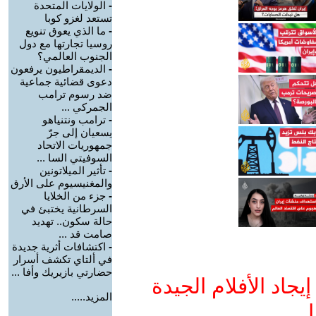
-
الولايات المتحدة
تستعد لغزو كوبا
-
ما الذي يعوق تنويع
روسيا تجارتها مع دول
الجنوب العالمي؟
-
الديمقراطيون يرفعون
دعوى قضائية جماعية
ضد رسوم ترامب
الجمركي ...
-
ترامب ونتنياهو
يسعيان إلى جرّ
جمهوريات الاتحاد
السوفيتي السا ...
-
تأثير الميلاتونين
والمغنيسيوم على الأرق
-
جزء من الخلايا
السرطانية يختبئ في
حالة سكون.. تهديد
صامت قد ...
-
اكتشافات أثرية جديدة
في ألتاي تكشف أسرار
حضارتي بازيريك وأفا ...
جاد الأفلام الجيدة
المزيد.....
ا