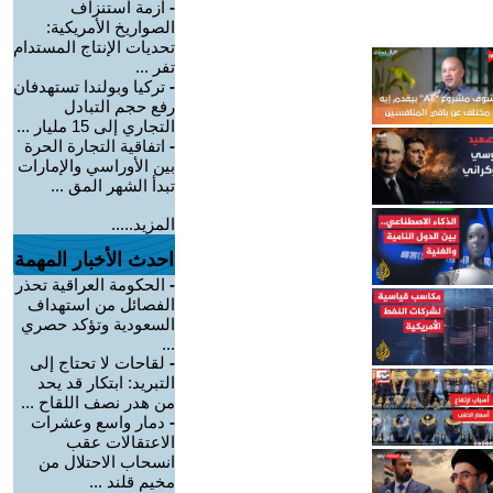
-
أزمة استنزاف
الصواريخ الأمريكية:
تحديات الإنتاج المستدام
تفر ...
-
تركيا وبولندا تستهدفان
رفع حجم التبادل
التجاري إلى 15 مليار ...
-
اتفاقية التجارة الحرة
بين الأوراسي والإمارات
تبدأ الشهر المق ...
المزيد.....
احدث الأخبار المهمة
-
الحكومة العراقية تحذر
الفصائل من استهداف
السعودية وتؤكد حصري
...
-
لقاحات لا تحتاج إلى
التبريد: ابتكار قد يحد
من هدر نصف اللقاح ...
-
دمار واسع وعشرات
الاعتقالات عقب
انسحاب الاحتلال من
مخيم قلند ...