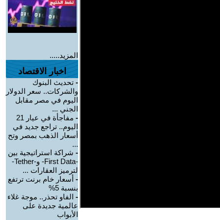
المزيد.....
اخبار الاقتصاد
-
تحديث البنوك
والشركات.. سعر الدولار
اليوم في مصر مقابل
الجني ...
-
مفاجأة في عيار 21
اليوم.. تراجع جديد في
أسعار الذهب بمصر وتح
...
-
شراكة استراتيجية بين
-First Data- و-Tether-
لترميز العقارات ...
-
أسعار خام برنت ترتفع
بنسبة 5%
-
الفاو تحذر.. موجة غلاء
عالمية جديدة على
الأبواب