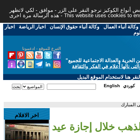
 أنواع الكوكيز نرجو النقر على الزر - موافق - لكي لاتظهر
This website uses cookies to ensure you ge
وكالة أنباء العمال
-
وكالة أنباء حقوق الإنسان
-
اخبار الرياضة
-
اخبار
لوم
التبرع للموقع - ادعمونا
حرية والعدالة الاجتماعية للجميع
"
تى نالها أعلام في الفكر والثقافة
قر هنا لاستخدام الموقع البديل
كوردي
English
ى المبارك
اخر الافلام
لذهب خلال إجازة عيد