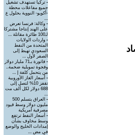
-
تركيا تستهدف تشغيل
جميع مفاعلات محطة
-أكويو- النووية بحلول ع
...
-
وكالة: فرنسا تعرض
على الهند إنتاجا مشتركا
لـ100 طائرة مقاتلة ...
-
واردات الولايات
المتحدة من النفط
اد
السعودي تهبط إلى
الصفر لأول ...
-
فاتورة بـ71 مليار دولار
وفجوة تمويلية ضخمة..
من يتحمل كلفة إ ...
-
أسعار الغاز الأوروبية
تقفز 10% لتصل إلى
688 دولار لكل ألف مت
...
-
العراق يتسلم 500
مليون دولار وسط قيود
مصرفية أمريكية
-
أسعار النفط ترتفع
وسط مخاوف بشأن
إمدادات الخليج والوضع
في مض ...