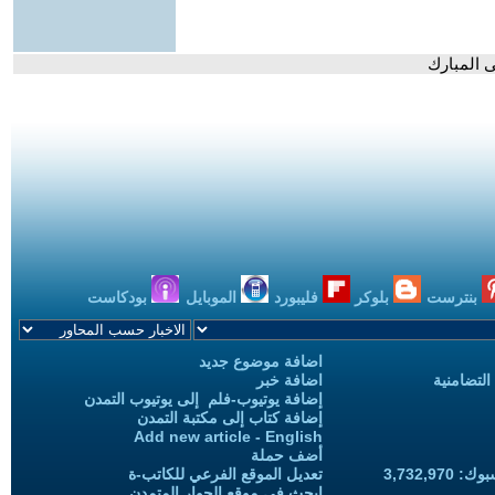
ى المبارك
بنترست
بلوكر
فليبورد
الموبايل
بودكاست
اضافة موضوع جديد
التضامنية
اضافة خبر
إضافة يوتيوب-فلم إلى يوتيوب التمدن
إضافة كتاب إلى مكتبة التمدن
Add new article - English
أضف حملة
3,732,97
تعديل الموقع الفرعي للكاتب-ة
ابحث في موقع الحوار المتمدن