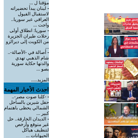
مؤقتا ل ...
-
لبنان يبدأ تحضيراته
لاستقبال الفيول
العراقي عبر سوريا..
واجت ...
-
سوريا: انطلاق أولى
رحلات طيران الجزيرة
من الكويت إلى ديرالزو
...
-
أصالة في -الأصالة-..
شام الذهبي تهدي
والدتها حكاية سورية
بصو ...
المزيد.....
احدث الأخبار المهمة
-
-كلنا صوت مصر-..
حفل شيرين بالساحل
الشمالي يحظى باهتمام
كبير ...
-
الديدان الخارقة.. حل
غير متوقع وأرخص
لتنظيف هياكل
الحيوانات ...