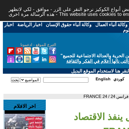
 أنواع الكوكيز نرجو النقر على الزر - موافق - لكي لاتظهر
This website uses cookies to ensure you ge
وكالة أنباء العمال
-
وكالة أنباء حقوق الإنسان
-
اخبار الرياضة
-
اخبار
لوم
التبرع للموقع - ادعمونا
حرية والعدالة الاجتماعية للجميع
"
تى نالها أعلام في الفكر والثقافة
قر هنا لاستخدام الموقع البديل
كوردي
English
FRANCE 24
اخر الافلام
ينفذ الاقتصاد