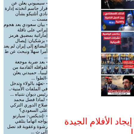
-
سيميوني يعلن عن
قرار حاسم اتخذته إدارة
نادي أتلتيكو بشأن
مست ...
-
بيان سعودي بعد هجوم
إيراني على ناقلة
إماراتية بمضيق هرمز
-
بزشكيان: إيصال
البضائع إلى إيران لم يعد
أمرا سهلا ونبحث عن ط
...
-
بعد ضربة موجعة
لقوافله القادمة من
ليبيا.. حميدتي يعلن
-الطوا ...
-
-تعهّد بالولاء وتدخل
في الملفات الأمنية-..
رئيس ديوان نتنياه ...
-
لماذا فضل محمد
صلاح الدوري التركي
على السعودي؟
-
-إنديكس-: سيارتو
جاد الأفلام الجيدة
يواجه اتهاما بتلقي
رشوة وعقوبة قد تصل
ا
إلى ث ...