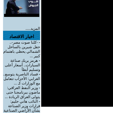
المزيد.....
اخبار الاقتصاد
-
-كلنا صوت مصر-..
حفل شيرين بالساحل
الشمالي يحظى باهتمام
كبير ...
-
هرمز يربك صناعة
السيارات.. أسعار أعلى
وتسليم أبطأ
-
فساد الناصرية يتوسع..
الغرابي: الأحزاب تتعامل
مع الوزارات كـ ...
-
وزير النفط العراقي:
ماضون ببرنامجنا حتى
يتولى العراق الريادة ...
-
النائب هاني حليم:
قرارات وزير الصناعة
بشأن الأراضي الصناعية