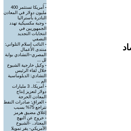
...
-
أمريكا تستثمر 400
مليون دولار في المعادن
النادرة بأستراليا
-
وجبة مكسيكية تهدد
الجمهوريين في
انتخابات التجديد
النصفي
-
النائب إسلام التلواني:
اد
منتدى الأعمال
المصري–التشادي بوابة
لل ...
-
وكيل خارجية الشيوخ
خلال لقاء الرئيس
التشادي: الدبلوماسية
الم ...
-
أمريكا.. 3 مليارات
دولار لتعزيز إنتاج
المعادن الحرجة
-
العراق: صادرات النفط
تتراجع 75% بسبب
إغلاق مضيق هرمز
-
خروج عن النهج
المعتاد.. -الشيوخ
الأمريكي- يقر تمويلا