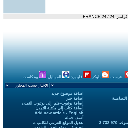
FRANCE 24
بنترست
بلوكر
فليبورد
الموبايل
بودكاست
اضافة موضوع جديد
التضامنية
اضافة خبر
إضافة يوتيوب-فلم إلى يوتيوب التمدن
إضافة كتاب إلى مكتبة التمدن
Add new article - English
أضف حملة
3,732,97
تعديل الموقع الفرعي للكاتب-ة
ابحث في موقع الحوار المتمدن