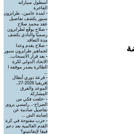
أسطول سياراته
الفاخرة
-
لمدة عامين.. طرابزون
سبور يكشف تفاصيل
عقد محمد صلاح
-
صلاح يوقّع لطرابزون
رسميًا والنادي يكشف
مدة التعاقد
-
صلاح يقدم وعدا
ة
لجماهير طرابزون سبور
-
بعد قرار الانسحاب..
الاتحاد الدولي لكرة
الطائرة يصدر موقفه ا
...
-
قرعة دوري أبطال
إفريقيا 2026-27..
الموعد والفرق
المشاركة
-
-خلعت فكي من
الصراخ-.. رامسي يروي
تفاصيل صادمة عن
إصابته الش ...
-
حرب مفتوحة في كرة
القدم العالمية بعد دعم
فيفا لإنفانتينو؟