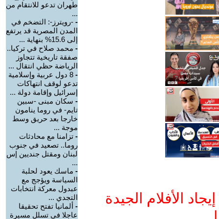
طهران تدعو للانتقام من
...
-
-رويترز-: التضخم في
المدن المصرية قد يرتفع
إلى 15.6% بنهاية ...
-
محمد صلاح في تركيا..
صفقة تاريخية تتجاوز
الرياضة حظي انتقال ...
-
8 دول عربية وإسلامية
تدعو لوقف انتهاكات
إسرائيل وإقامة دولة ...
-
سكان مبنى -سبين
تايم- في روما ينامون
خارجا بعد حريق وسط
موجة ...
-
تزامنا مع محادثات
روما.. تصعيد في جنوب
لبنان ومقتل جنديين إس
...
-
ماسك يعود لحلبة
السياسة ويؤجج مع
عبدول معركة انتخابات
جاد الأفلام الجيدة
التجدي ...
-
ألمانيا تفتح تحقيقا
ا
عاجلا في تسلل مسيرة