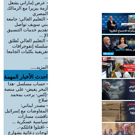
-
عرض إماراتي يشعل
أزمة بيزيرا مع الزمالك
المصري
-
التعليم العالي: جامعة
بني سويف تواصل
تقديم خدمات التنسيق
الإ ...
-
التعليم العالي تُطلق
سلسلة إنفوجرافات
تعريفية بكليات الجامعا
...
المزيد.....
احدث الأخبار المهمة
-
حساب مسلسل -هذا
البحر يفيض- على منصة
-إكس- يرحب بمحمد
صلاح
-
مصدر لبناني:
المفاوضات مع إسرائيل
ناقشت مسارات
سياسية عسكرية ...
-
-اقتلوا قاتلكم-..
لوحات دعائية بشوارع