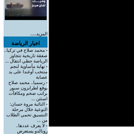
المزيد.....
اخبار الرياضة
-
محمد صلاح في تركيا..
صفقة تاريخية تتجاوز
الرياضة حظي انتقال ...
-
نهاية مأساوية لنجم
منتخب أوغندا على يد
عصابة
-
رسميا.. محمد صلاح
يوقع لطرابزون سبور
براتب ضخم ومكافآت
استثن ...
-
النائبة مروة حسان:
التوعية خلال مرحلة
التنسيق تحمي الطلاب
من ...
-
لا يعرف عددها..
رونالدو يستعرض