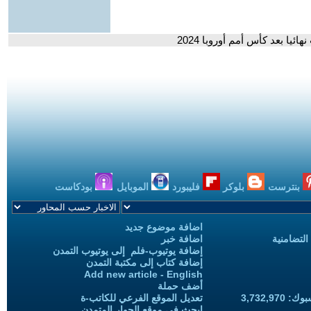
ا بعد كأس أمم أوروبا 2024
بنترست
بلوكر
فليبورد
الموبايل
بودكاست
اضافة موضوع جديد
التضامنية
اضافة خبر
إضافة يوتيوب-فلم إلى يوتيوب التمدن
إضافة كتاب إلى مكتبة التمدن
Add new article - English
أضف حملة
3,732,97
تعديل الموقع الفرعي للكاتب-ة
ابحث في موقع الحوار المتمدن