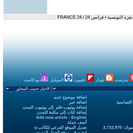
سية • فرانس 24 / FRANCE 24
بنترست
بلوكر
فليبورد
الموبايل
بودكاست
اضافة موضوع جديد
التضامنية
اضافة خبر
إضافة يوتيوب-فلم إلى يوتيوب التمدن
إضافة كتاب إلى مكتبة التمدن
Add new article - English
أضف حملة
3,732,97
تعديل الموقع الفرعي للكاتب-ة
ابحث في موقع الحوار المتمدن