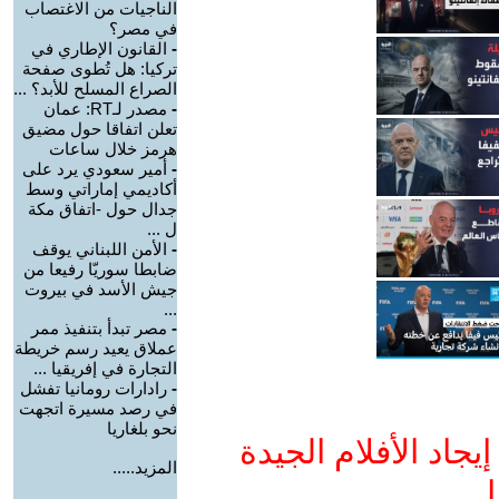
الناجيات من الاغتصاب
في مصر؟
-
القانون الإطاري في
تركيا: هل تُطوى صفحة
الصراع المسلح للأبد؟ ...
-
مصدر لـRT: عمان
تعلن اتفاقا حول مضيق
هرمز خلال ساعات
-
أمير سعودي يرد على
أكاديمي إماراتي وسط
جدال حول -اتفاق مكة
ل ...
-
الأمن اللبناني يوقف
ضابطا سوريّا رفيعا من
جيش الأسد في بيروت
...
-
مصر تبدأ بتنفيذ ممر
عملاق يعيد رسم خريطة
التجارة في إفريقيا ...
-
رادارات رومانيا تفشل
في رصد مسيرة اتجهت
نحو بلغاريا
جاد الأفلام الجيدة
المزيد.....
ا