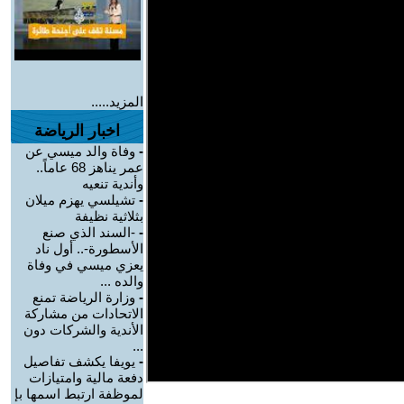
المزيد.....
اخبار الرياضة
-
وفاة والد ميسي عن
عمر يناهز 68 عاماً..
وأندية تنعيه
-
تشيلسي يهزم ميلان
بثلاثية نظيفة
-
-السند الذي صنع
الأسطورة-.. أول ناد
يعزي ميسي في وفاة
والده ...
-
وزارة الرياضة تمنع
الاتحادات من مشاركة
الأندية والشركات دون
...
-
يويفا يكشف تفاصيل
دفعة مالية وامتيازات
لموظفة ارتبط اسمها بإ