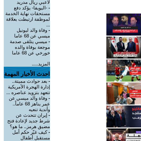
لاعبي ريال مدريد
-
-اليويفا- يؤكد دفع
مستحقات نهاية الخدمة
لموظفة ارتبطت بعلاقة
...
-
وفاة والد ليونيل
ميسي عن 68 عاما
-
ميسي يتلقى صدمة
موجعة بوفاة والده
خورخي عن 68 عاما
المزيد.....
احدث الأخبار المهمة
-
بعد حوادث مميتة..
إدارة الهجرة الأمريكية
تتعهد بتزويد عناصره ...
-
وفاة والد ميسي عن
عمر يناهز 68 عاماً..
وأندية تنعيه
-
إيران تتحدث عن
شرط جديد لإعادة فتح
مضيق هرمز.. ما هو؟
-
كيف غيّر حكم أمل
مستقبل أطفال