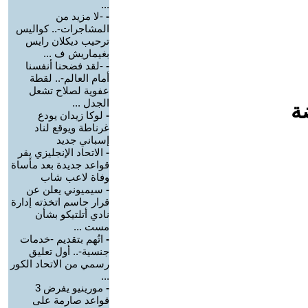
...
-
-لا مزيد من
المشاجرات-.. كواليس
ترحيب ديكلان رايس
بغيماريش ف ...
-
-لقد فضحنا أنفسنا
أمام العالم-.. لقطة
عفوية لصلاح تشعل
الجدل ...
ة
-
لوكا زيدان يودع
غرناطة ويوقع لناد
إسباني جديد
-
الاتحاد الإنجليزي يقر
قواعد جديدة بعد مأساة
وفاة لاعب شاب
-
سيميوني يعلن عن
قرار حاسم اتخذته إدارة
نادي أتلتيكو بشأن
مست ...
-
اتُهم بتقديم -خدمات
جنسية-.. أول تعليق
رسمي من الاتحاد الكور
...
-
مورينيو يفرض 3
قواعد صارمة على