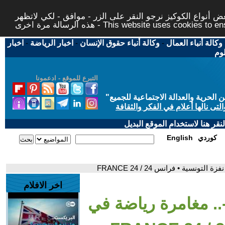
 أنواع الكوكيز نرجو النقر على الزر - موافق - لكي لاتظهر
This website uses cookies to ensure you ge
وكالة أنباء العمال
-
وكالة أنباء حقوق الإنسان
-
اخبار الرياضة
-
اخبار
لوم
التبرع للموقع - ادعمونا
حرية والعدالة الاجتماعية للجميع
"
تى نالها أعلام في الفكر والثقافة
قر هنا لاستخدام الموقع البديل
كوردي
English
سية • فرانس 24 / FRANCE 24
اخر الافلام
.. مغامرة رياضة في