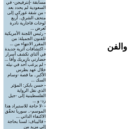
مسابقة -إنترفيجن- في
السعودية لم يحدد بعد
-
من شقة غوركي إلى
متحف الشرق.. أربع
لوحات قاجارية نادرة
تُعرض ...
-
رئيس اللجنة الأمريكية
للفنون الجميلة: من
المقرر الانتهاء من ...
والفن
-
اكتشافات أثرية جديدة
في ألتاي تكشف أسرار
حضارتي بازيريك وأفا ...
-
لم يرغب أحد في نيله
خلال عهد بطرس
الأكبر.. ما قصة -وسام
السك ...
-
حسن بايكر: المؤثر
الذي نقل الرواية
الفلسطينية إلى -جيل
زد- و ...
-
-لا حاجة للاستيراد هذا
الموسم-.. سوريا تحقّق
الاكتفاء الذاتي ...
-
قاليباف: لسنا بحاجة
إلى مزيد من