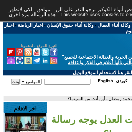
 أنواع الكوكيز نرجو النقر على الزر - موافق - لكي لاتظهر
This website uses cookies to ensure you ge
وكالة أنباء العمال
-
وكالة أنباء حقوق الإنسان
-
اخبار الرياضة
-
اخبار
لوم
التبرع للموقع - ادعمونا
حرية والعدالة الاجتماعية للجميع
"
تى نالها أعلام في الفكر والثقافة
قر هنا لاستخدام الموقع البديل
كوردي
English
محمد رمضان.. أين أنت من السينما؟
اخر الافلام
ت العدل يوجه رسالة