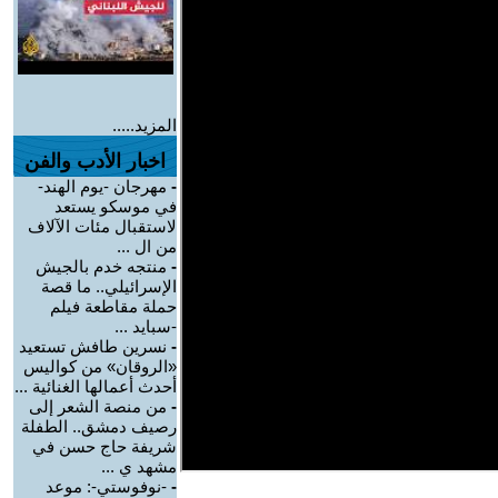
المزيد.....
اخبار الأدب والفن
-
مهرجان -يوم الهند-
في موسكو يستعد
لاستقبال مئات الآلاف
من ال ...
-
منتجه خدم بالجيش
الإسرائيلي.. ما قصة
حملة مقاطعة فيلم
-سبايد ...
-
نسرين طافش تستعيد
«الروقان» من كواليس
أحدث أعمالها الغنائية ...
-
من منصة الشعر إلى
رصيف دمشق.. الطفلة
شريفة حاج حسن في
مشهد ي ...
-
-نوفوستي-: موعد