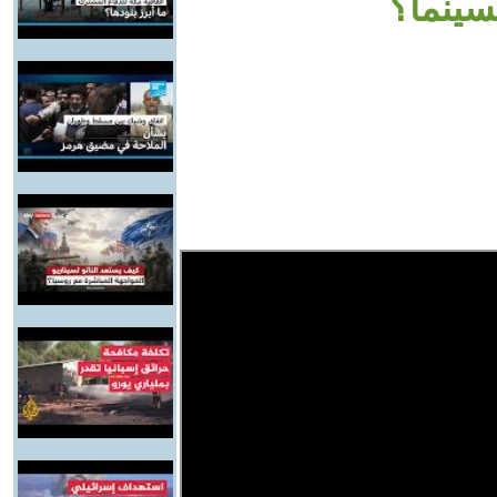
سينما؟