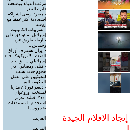
مزقت الدولة ووسعت
دائرة الفقر
-
مصر: نسعى لشراكة
اقتصادية أكثر عمقا مع
روسيا
-
تسريبات الكابينيت:
إسرائيل لم توافق على
خارطة طريق غزة
وحماس ...
-
إيران تستنزف أوراق
الضغط الأمريكية؟.. قائد
إسرائيلي سابق يحذ ...
-
قتلى ومصابون في
هجوم جديد نسب
للحوثيين على معقل
الحكومة اليم ...
-
دييغو فورلان مدربا
لمنتخب أوروغواي
-
Yle: فنلندا تدرس
استخدام المستنقعات
ضد روسيا
جاد الأفلام الجيدة
المزيد.....
ا
المزيد.....