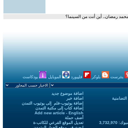
محمد رمضان.. أين أنت من السينما؟
بنترست
بلوكر
فليبورد
الموبايل
بودكاست
اضافة موضوع جديد
التضامنية
اضافة خبر
إضافة يوتيوب-فلم إلى يوتيوب التمدن
إضافة كتاب إلى مكتبة التمدن
Add new article - English
أضف حملة
3,732,97
تعديل الموقع الفرعي للكاتب-ة
ابحث في موقع الحوار المتمدن