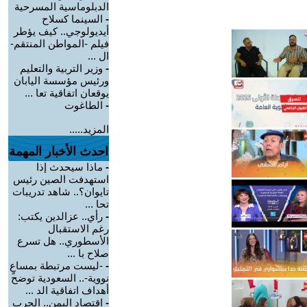
الدبلوماسية المسرحية
-
السينما كسلاح
أيديولوجي.. كيف يؤطر
فيلم -المواطن المنتقم-
ال ...
-
وزير التربية والتعليم
ورئيس مؤسسة اليابان
يوقعان اتفاقية تعا ...
-
الطاغوت
المزيد.....
احدث الأخبار المهمة
-
ماذا سيحدث إذا
استهدفت الصين رئيس
تايوان؟.. شاهد تدريبات
تحا ...
-
رأي.. عزالدين يكتب:
رغم الاستقبال
الأسطوري.. هل تسرع
صلاح با ...
-
-ليست مرتبطة بمساعٍ
نووية-.. السعودية توضح
أهداف اتفاقية الد ...
-
اقتصاد اليمن.. الحرب