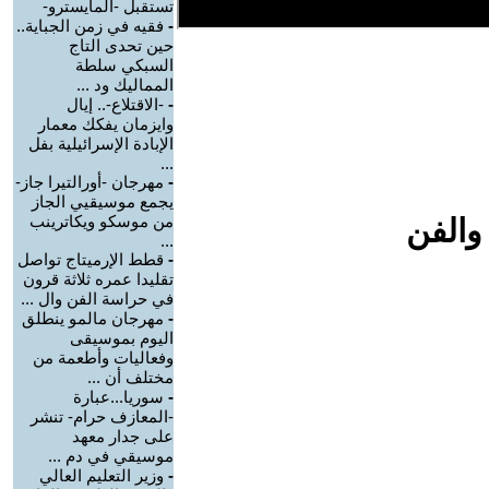
تستقبل -المايسترو-
-
فقيه في زمن الجباية..
حين تحدى التاج
السبكي سلطة
المماليك ود ...
-
-الاقتلاع-.. إيال
وايزمان يفكك معمار
الإبادة الإسرائيلية بفل
...
-
مهرجان -أورالتيرا جاز-
يجمع موسيقيي الجاز
من موسكو ويكاترينب
والفن
...
-
قطط الإرميتاج تواصل
تقليدا عمره ثلاثة قرون
في حراسة الفن وال ...
-
مهرجان مالمو ينطلق
اليوم بموسيقى
وفعاليات وأطعمة من
مختلف أن ...
-
سوريا...عبارة
-المعازف حرام- تنشر
على جدار معهد
موسيقي في دم ...
-
وزير التعليم العالي