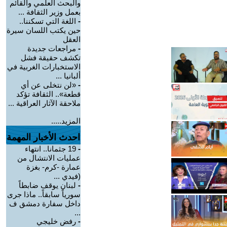
والبحث العلمي والقائم
بعمل وزير الثقافة ...
-
اللغة التي تسكننا..
حين يكتب اللسان سيرة
العقل
-
مراجعات جديدة
تكشف حقيقة فشل
الاستخبارات الغربية في
ألبانيا ...
-
«لن نتخلى عن أي
قطعة».. الثقافة تؤكد
ملاحقة الآثار العراقية ...
المزيد.....
احدث الأخبار المهمة
-
19 جثمانا.. انتهاء
عمليات الانتشال من
عمارة -كرم- بغزة
(فيدي ...
-
لبنان يوقف ضابطاً
سورياً سابقاً.. ماذا جرى
داخل سفارة دمشق ف
...
-
رفض خليجي