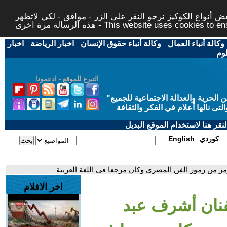
 أنواع الكوكيز نرجو النقر على الزر - موافق - لكي لاتظهر
This website uses cookies to ensure you ge
وكالة أنباء العمال
-
وكالة أنباء حقوق الإنسان
-
اخبار الرياضة
-
اخبار
لوم
التبرع للموقع - ادعمونا
حرية والعدالة الاجتماعية للجميع
"
تى نالها أعلام في الفكر والثقافة
قر هنا لاستخدام الموقع البديل
كوردي
English
مز من رموز الفن المصري وكان مرجعا في اللغة العربية
اخر الافلام
فنان أشرف عبد