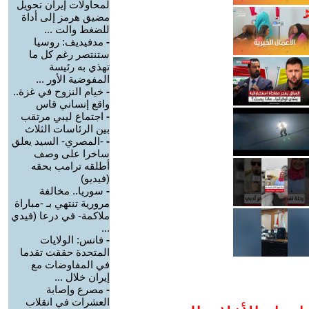
لمحاولات إيران تحويل
مضيق هرمز إلى أداة
للضغط والت ...
-
مدفيديف: روسيا
ستنتصر رغم كل ما
تهذي به رئيسة
المفوضية الأور ...
-
خيام النزوح في غزة..
واقع إنساني قاس
-
اجتماع ليبي مرتقب
بين الرئاسات الثلاث
-
-المصري- السيد يعلق
ساخرا على وصف
أطلقه ترامب بحقه
(فيديو)
-
سوريا.. مخالفة
مرورية تنتهي بـ -مباراة
ملاكمة- في درعا (فيدي
...
-
فانس: الولايات
المتحدة حققت تقدما
في المفاوضات مع
إيران خلال ...
-
مصرع وإصابة
العشرات في انقلاب