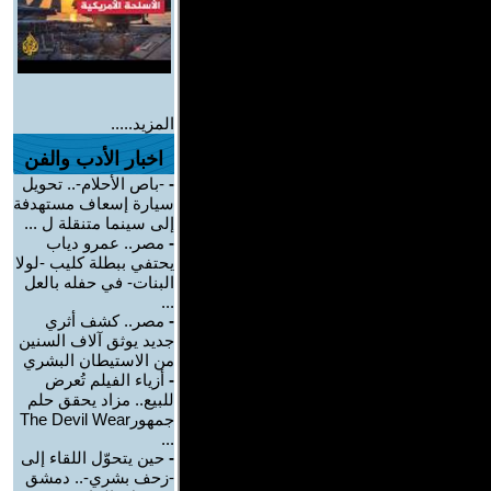
المزيد.....
اخبار الأدب والفن
-
-باص الأحلام-.. تحويل
سيارة إسعاف مستهدفة
إلى سينما متنقلة ل ...
-
مصر.. عمرو دياب
يحتفي ببطلة كليب -لولا
البنات- في حفله بالعل
...
-
مصر.. كشف أثري
جديد يوثق آلاف السنين
من الاستيطان البشري
-
أزياء الفيلم تُعرض
للبيع.. مزاد يحقق حلم
جمهورThe Devil Wear
...
-
حين يتحوّل اللقاء إلى
-زحف بشري-.. دمشق