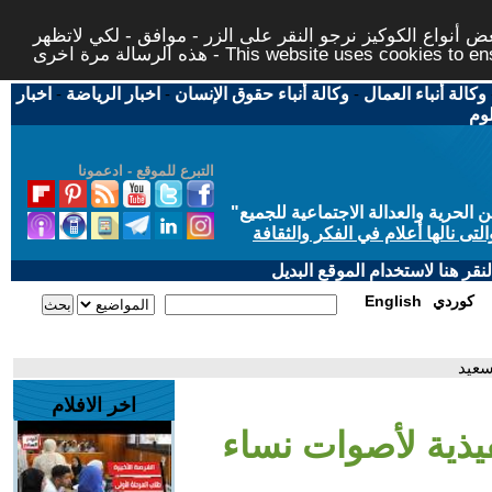
 أنواع الكوكيز نرجو النقر على الزر - موافق - لكي لاتظهر
This website uses cookies to ensure you ge
وكالة أنباء العمال
-
وكالة أنباء حقوق الإنسان
-
اخبار الرياضة
-
اخبار
لوم
التبرع للموقع - ادعمونا
حرية والعدالة الاجتماعية للجميع
"
تى نالها أعلام في الفكر والثقافة
قر هنا لاستخدام الموقع البديل
كوردي
English
سعيد
اخر الافلام
فيذية لأصوات نساء