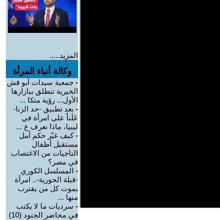
المزيد.....
وكالة أنباء المرأة
-
جمعية سيدات أبو قش
الخيرية تنطلق ببازارها
الأول... رؤية متكا ...
-
بعد تطبيق -حد الزنا-
عَلَناً على امرأة في
ليبيا، ماذا نعرف ع ...
-
كيف غيّر حكم أمل
مستقبل أطفال
الناجيات من الاغتصاب
في مصر؟
-
المسلسل الكوري
-قبلة الحورية-.. امرأة
يموت كل من يقترب
منها ...
-
سرديات ما لا يكتب
في محاضر الجنود (10)