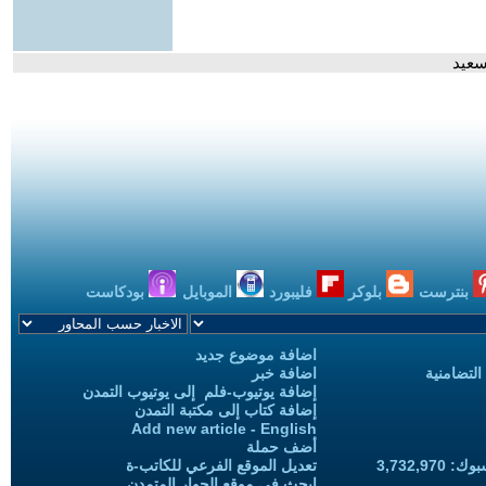
سعيد
بنترست
بلوكر
فليبورد
الموبايل
بودكاست
اضافة موضوع جديد
التضامنية
اضافة خبر
إضافة يوتيوب-فلم إلى يوتيوب التمدن
إضافة كتاب إلى مكتبة التمدن
Add new article - English
أضف حملة
3,732,97
تعديل الموقع الفرعي للكاتب-ة
ابحث في موقع الحوار المتمدن