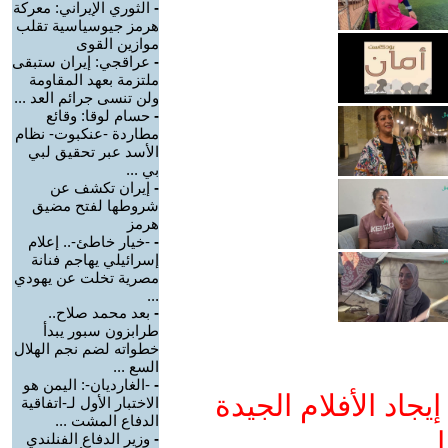
-
الثوري الإيراني: معركة
هرمز جيوسياسية تقلب
موازين القوى
-
عراقجي: إيران ستبقى
ملتزمة بعهد المقاومة
ولن تنسى جرائم العد ...
-
حسام لوقا: وقائع
مطاردة -عنكبوت- نظام
الأسد عبر تحقيق لبي
بي ...
-
إيران تكشف عن
شروطها لفتح مضيق
هرمز
-
-خيار خاطئ-.. إعلام
إسرائيلي يهاجم فنانة
مصرية تخلت عن يهودي
...
-
بعد محمد صلاح..
طرابزون سبور يبدأ
خطواته لضم نجم الهلال
السع ...
-
-الغارديان-: اليمن هو
جاد الأفلام الجيدة
الاختبار الأول لـ-اتفاقية
الدفاع المشت ...
ا
-
وزير الدفاع الفنلندي