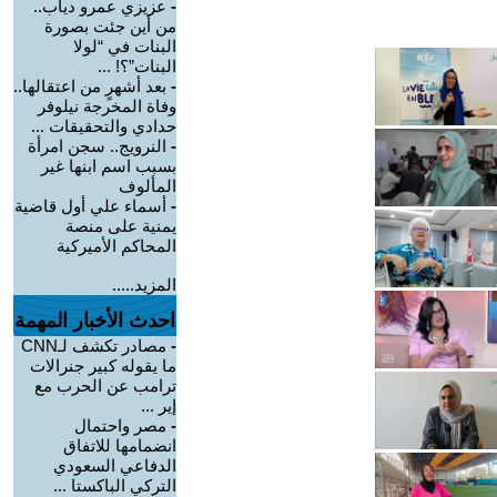
-
عزيزي عمرو دياب..
من أين جئت بصورة
البنات في “لولا
البنات”؟! ...
-
بعد أشهرٍ من اعتقالها..
وفاة المخرجة نيلوفر
حدادي والتحقيقات ...
-
النرويج.. سجن امرأة
بسبب اسم ابنها غير
المألوف
-
أسماء علي أول قاضية
يمنية على منصة
المحاكم الأميركية
المزيد.....
احدث الأخبار المهمة
-
مصادر تكشف لـCNN
ما يقوله كبير جنرالات
ترامب عن الحرب مع
إير ...
-
مصر واحتمال
انضمامها للاتفاق
الدفاعي السعودي
التركي الباكستا ...