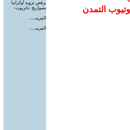
يرفض تزويد أوكرانيا
وتيوب التمدن
بصواريخ -باتريوت-
المزيد.....
المزيد.....