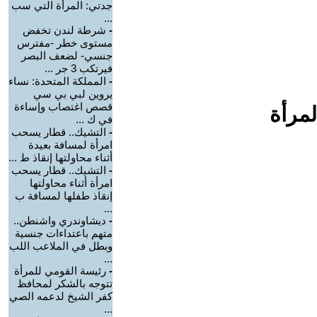
جدتي: المرأة التي سب
...
-
شرطة لندن تخفض
مستوى خطر -مفترس
جنسي- لضعف البصر
فيرتكب 3 جر ...
-
المملكة المتحدة: نساء
يروين لبي بي سي
قصص اغتصاب وإساءة
لمرأة
في ك ...
-
التشيك.. قطار يسحب
امرأة لمسافة بعيدة
أثناء محاولتها إنقاذ ط ...
-
التشيك.. قطار يسحب
امرأة أثناء محاولتها
إنقاذ طفلها لمسافة ب
...
-
ديشاوندري واشنطن..
متهم باعتداءات جنسية
وبطل في الملاعب اللب
...
-
رئيسة القومي للمرأة
تتوجه بالشكر لمحافظ
كفر الشيخ لدعمه الصي
...