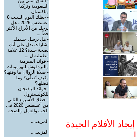
-
اتفاق أمني بين
السعودية وتركيا
وباكستان
-
حظك اليوم السبت 8
اغسطس 2026.. هل
برجك من الأبراج الأكثر
حظً ...
-
هل يرسل جسمك
إشارات تدل على أنك
بصحة جيدة؟ 12 علامة
مطمئنة ل ...
-
فوائد الميرمية
والبردقوش للهرمونات
-
صلاة الزوال: ما وقتها؟
وكيف تُصلّى؟ وما
فضلها؟
-
فوائد الباذنجان
للكوليسترول
-
حظك الأسبوع الثاني
من أغسطس 2026 في
الحب والعمل والصحة
المزيد.....
جاد الأفلام الجيدة
المزيد.....
ا