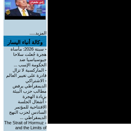
المزيد.....
وكالة أنباء اليسار
-
سبتة 2026: مأساة
هجرة جُعلت سلاحا
جيوسياسيا ضد
الحكومة الإسب ...
-
الماركسية لا تزال
قادرة على تغيير العالم
-
الاشتراكي
الديمقراطي يرفض
مطالب حزب البيئة
بزيادة الهجرة
-
أشغال الجلسة
الافتتاحية للمؤتمر
السادس لحزب النهج
الديمقراطي ...
The Strait of Hormuz
-
and the Limits of