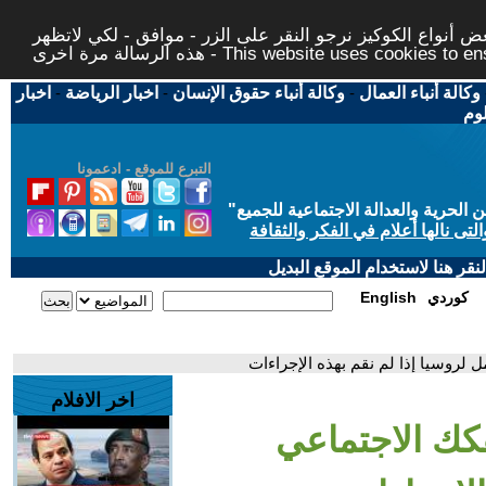
 أنواع الكوكيز نرجو النقر على الزر - موافق - لكي لاتظهر
This website uses cookies to ensure you ge
وكالة أنباء العمال
-
وكالة أنباء حقوق الإنسان
-
اخبار الرياضة
-
اخبار
لوم
التبرع للموقع - ادعمونا
حرية والعدالة الاجتماعية للجميع
"
تى نالها أعلام في الفكر والثقافة
قر هنا لاستخدام الموقع البديل
كوردي
English
 لروسيا إذا لم نقم بهذه الإجراءات
اخر الافلام
فكك الاجتماعي