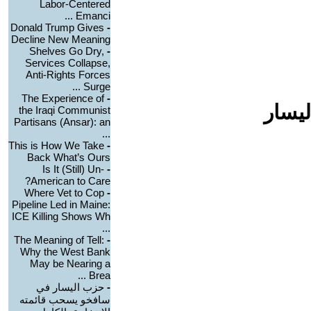
Labor-Centered
Emanci ...
Donald Trump Gives
-
Decline New Meaning
Shelves Go Dry,
-
Services Collapse,
Anti-Rights Forces
Surge ...
The Experience of
-
ليسار
the Iraqi Communist
Partisans (Ansar): an
...
This is How We Take
-
Back What’s Ours
Is It (Still) Un-
-
American to Care?
Where Vet to Cop
-
Pipeline Led in Maine:
ICE Killing Shows Wh
...
The Meaning of Tell:
-
Why the West Bank
May be Nearing a
Brea ...
-
حزب اليسار في
سافخو يسحب قائمته