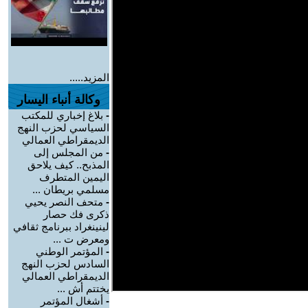
المزيد.....
وكالة أنباء اليسار
-
بلاغ إخباري للمكتب
السياسي لحزب النهج
الديمقراطي العمالي
-
من المجلس إلى
المذبح.. كيف يلاحق
اليمين المتطرف
مسلمي بريطان ...
-
متحف النصر يحيي
ذكرى فك حصار
لينينغراد ببرنامج ثقافي
ومعرض ت ...
-
المؤتمر الوطني
السادس لحزب النهج
الديمقراطي العمالي
يختتم أش ...
-
أشغال المؤتمر