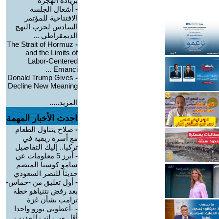
بزيادة الهجرة
-
أشغال الجلسة
الافتتاحية للمؤتمر
السادس لحزب النهج
الديمقراطي ...
The Strait of Hormuz
-
and the Limits of
Labor-Centered
Emanci ...
Donald Trump Gives
-
Decline New Meaning
المزيد.....
احدث الأخبار المهمة
-
صلاح يتناول الطعام
مع أسرة ريفية في
تركيا.. إليك التفاصيل
-
أبرز 5 معلومات عن
سامو كوستا المنضم
حديثاً للنصر السعودي
-
أول تعليق من -حماس-
بعد رفض نتنياهو خطة
ترامب بشأن غزة
-
-أعطوني يورو واحدا
أقل من راتب المدرب