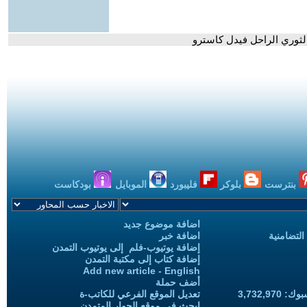
الثوري الراحل فيدل كاسترو
بنترست
بلوكر
فليبورد
الموبايل
بودكاست
اضافة موضوع جديد
التضامنية
اضافة خبر
إضافة يوتيوب-فلم إلى يوتيوب التمدن
إضافة كتاب إلى مكتبة التمدن
Add new article - English
أضف حملة
3,732,97
تعديل الموقع الفرعي للكاتب-ة
ابحث في موقع الحوار المتمدن