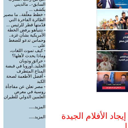
السابق-.. مالديني
يكشف ...
-
خطط معلّقة.. ما مصير
الطائرة الفاخرة التي
قدّمتها قطر للرئيس ...
-
نتنياهو يرفض الخطة
الأمريكية بشأن غزة..
وحماس تدعو للضغط
على ...
-
كيف تموت اللغات،
وماذا يحدث لأهلها؟
-
حرائق وذوبان
الجليد..أوروبا في قبضة
المناخ المتطرف
-
أفضل الأطعمة لصحة
الكبد
-
مصر تعلن عن مفاجأة
روسية في معرض
العلمين الدولي للطيران
المزيد.....
جاد الأفلام الجيدة
المزيد.....
ا