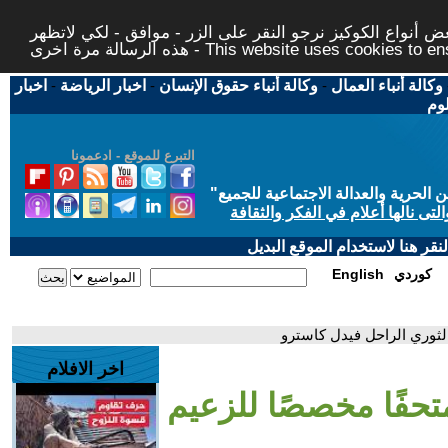
 أنواع الكوكيز نرجو النقر على الزر - موافق - لكي لاتظهر
This website uses cookies to ensure you ge
وكالة أنباء العمال
-
وكالة أنباء حقوق الإنسان
-
اخبار الرياضة
-
اخبار
لوم
التبرع للموقع - ادعمونا
حرية والعدالة الاجتماعية للجميع
"
تى نالها أعلام في الفكر والثقافة
قر هنا لاستخدام الموقع البديل
كوردي
English
الثوري الراحل فيدل كاسترو
اخر الافلام
متحفًا مخصصًا للزعيم