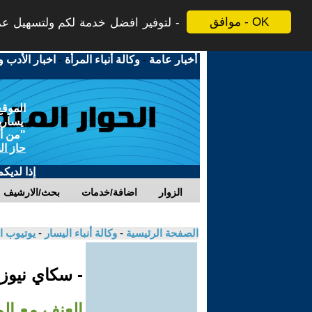
موافق - OK
لتوفير افضل خدمة لكم ولتسهيل عملي
أخبار عامة
-
وكالة أنباء المرأة
-
اخبار الأدب و
الموقع
يسارية
"من أج
حاز ال
إذا لديك
الزوار
اضافة/خدمات
بحث/الارشيف
الصفحة الرئيسية
-
وكالة أنباء اليسار
-
يوتيوب ا
- سكاي نيوز
العنف مع ال