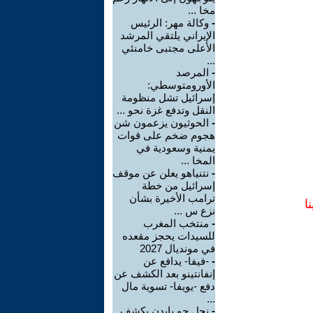
مخا ...
-
وكالة مهر: الرئيس
الإيراني يلتقي المرشد
الأعلى مجتبى خامنئي
...
-
المرصد
الأورومتوسطي:
إسرائيل تشل منظومة
النقل وتدفع غزة نحو ...
-
الحوثيون يزعمون شن
هجوم ضخم على قوات
يمنية وسعودية في
المخا ...
-
نتنياهو يعلن عن موقف
إسرائيل من خطة
ترامب الأخيرة بشأن
ا
نزع س ...
-
منتخب المغرب
للسيدات يحجز مقعده
في مونديال 2027
-
-فيفا- يدافع عن
إنفانتينو بعد الكشف عن
دفع -يويفا- تسوية مال
...
-
نجل جو بايدن يكشف