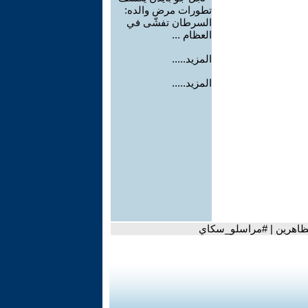
تطورات مرض والده:
السرطان تفشّى في
العظام ...
المزيد.....
المزيد.....
تظاهرين | #مراسلو_سكاي