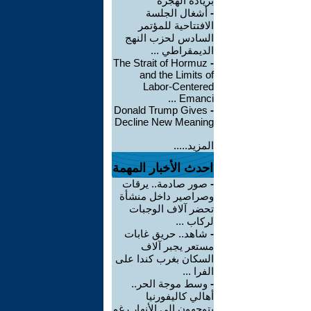
بزيادة الهجرة
-
أشغال الجلسة
الافتتاحية للمؤتمر
السادس لحزب النهج
الديمقراطي ...
The Strait of Hormuz
-
and the Limits of
Labor-Centered
Emanci ...
Donald Trump Gives
-
Decline New Meaning
المزيد.....
احدث الأخبار المهمة
-
صور صادمة.. يرقات
وصراصير داخل منشأة
تحضر آلاف الوجبات
لركاب ...
-
شاهد.. حريق غابات
مستعر يجبر آلاف
السكان بغرب كندا على
الفرا ...
-
وسط موجة الحر..
أهالي كاليفورنيا
يتوجهون إلى الأنهار رغم