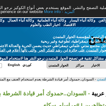
ة التصفح والنشر، الموقع يستخدم بعض أنواع الكوكيز نرجو النق
More info - المزيد
experience on our website
الفن
-
وكالة أنباء اليسار
-
وكالة أنباء العلمانية
-
وكالة أنباء العمال
-
وكا
الاقتصاد
-
اخبار الطب والعلوم
 الرئيسي لمؤسسة الحوار المتمدن
، علمانية، ديمقراطية، تطوعية وغير ربحية
ل مجتمع مدني علماني ديمقراطي حديث يضمن الحرية والعدالة الاجتم
حوار المتمدن على جائزة ابن رشد للفكر الحر والتى نالها أعلام في الفك
م مشاكل تقنية في تصفح الحوار المتمدن نرجو النقر هنا لاستخدام الموقع
كوردي
English
الاخبار
مراكز
الحوار المتمدن
لتمدن
- السودان..حمدوك أمر قيادة الشرطة بعدم استخدام العنف مع الم
 عربية
- السودان..حمدوك أمر قيادة الشرطة 
متظاهرين | #مراسلو_سكاي