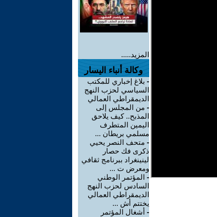
المزيد.....
وكالة أنباء اليسار
-
بلاغ إخباري للمكتب
السياسي لحزب النهج
الديمقراطي العمالي
-
من المجلس إلى
المذبح.. كيف يلاحق
اليمين المتطرف
مسلمي بريطان ...
-
متحف النصر يحيي
ذكرى فك حصار
لينينغراد ببرنامج ثقافي
ومعرض ت ...
-
المؤتمر الوطني
السادس لحزب النهج
الديمقراطي العمالي
يختتم أش ...
-
أشغال المؤتمر