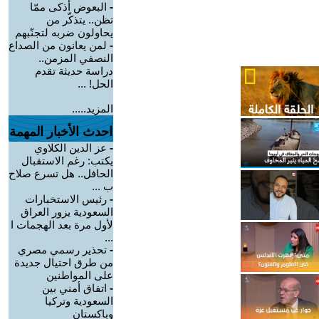
-
البعوض أذكى ممّا
تظن.. يتذكّر من
يحاولون ضربه لتجنّبهم
-
لمن يعانون من الصداع
النصفي المزمن..
دراسة حديثة تقدم
الحل! ...
المزيد.....
احدث الأخبار المهمة
-
عز الدين الكلاوي
يكتب: رغم الاستقبال
الحافل.. هل تسرع صلاح
ب ...
-
رئيس الاستخبارات
السعودية يزور العراق
لأول مرة بعد الهجمات ا
...
-
تحذير رسمي مصري
من طرق احتيال جديدة
على المواطنين
-
اتفاق أمني بين
السعودية وتركيا
وباكستان