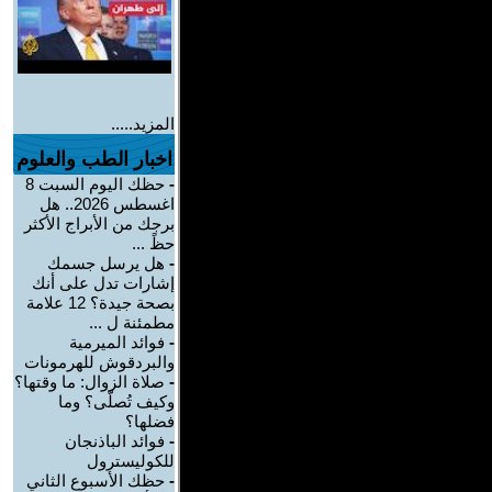
المزيد.....
اخبار الطب والعلوم
-
حظك اليوم السبت 8
اغسطس 2026.. هل
برجك من الأبراج الأكثر
حظً ...
-
هل يرسل جسمك
إشارات تدل على أنك
بصحة جيدة؟ 12 علامة
مطمئنة ل ...
-
فوائد الميرمية
والبردقوش للهرمونات
-
صلاة الزوال: ما وقتها؟
وكيف تُصلّى؟ وما
فضلها؟
-
فوائد الباذنجان
للكوليسترول
-
حظك الأسبوع الثاني