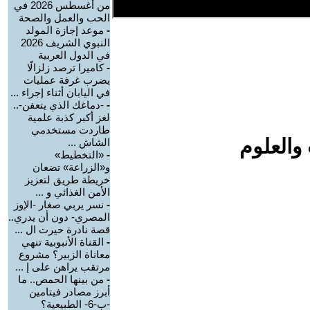
من أغسطس 2026 في
الحب والعمل والصحة
-
موعد إجازة المولد
النبوي الشريف 2026
في الدول العربية
-
كاميرا ترصد زلزالًا
يضرب غرفة عمليات
في اليابان أثناء إجراء ...
-
-دماغك الذي يتعفن-..
لغز أكبر كذبة علمية
طاردت مستخدمي
والعلوم
الشاش ...
-
«التخطيط»
و«الزراعة» تضعان
خريطة طريق لتعزيز
الأمن الغذائي و ...
-
نسر يربي صغار -الإوز
المصري- دون أن يدري..
قصة نادرة حيرت ال ...
-
القناة الأنبوبية تنهي
معاناة الزبير؟ مشروع
مرتقب يراهن على إ ...
-
من بينها الحمص.. ما
أبرز مصادر فيتامين
-ب-6- الطبيعية؟