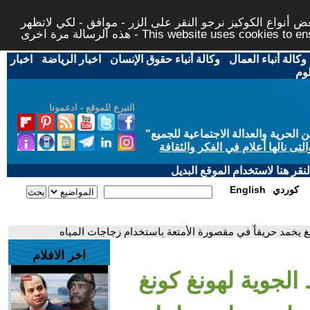
 أنواع الكوكيز نرجو النقر على الزر - موافق - لكي لاتظهر
This website uses cookies to ensure you ge
وكالة أنباء العمال
-
وكالة أنباء حقوق الإنسان
-
اخبار الرياضة
-
اخبار
لوم
التبرع للموقع - ادعمونا
حرية والعدالة الاجتماعية للجميع
"
تى نالها أعلام في الفكر والثقافة
قر هنا لاستخدام الموقع البديل
كوردي
English
 يخمد حريقاً في مقصورة الأمتعة باستخدام زجاجات المياه
اخر الافلام
لجوية لهونغ كونغ