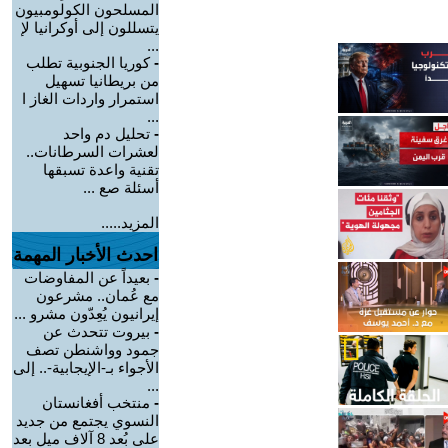
المسلحون الكولومبيون
يتسللون إلى أوكرانيا لإ
...
-
كوريا الجنوبية تطلب
من بريطانيا تسهيل
استمرار واردات الغاز ا
...
-
تحليل دم واحد
لعشرات السرطانات..
تقنية واعدة تسبقها
أسئلة صع ...
المزيد.....
احدث الأخبار المهمة
-
بعيداً عن المفاوضات
مع عُمان.. مشرعون
إيرانيون يُعِدّون مشرو ...
-
بيروت تتحدث عن
جمود وواشنطن تصف
الأجواء بـ-الإيجابية-.. إلى
...
-
منتخب أفغانستان
النسوي يجتمع من جديد
على بُعد 8 آلاف ميل بعد