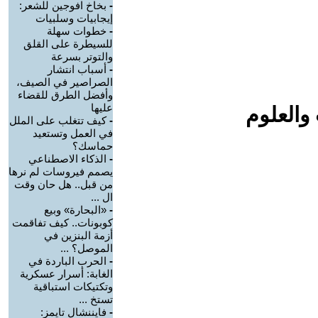
-
بخاخ افوجين للشعر:
إيجابيات وسلبيات
-
خطوات سهلة
للسيطرة على القلق
والتوتر بسرعة
-
أسباب انتشار
الصراصير في الصيف،
وأفضل الطرق للقضاء
عليها
والعلوم
-
كيف تتغلب على الملل
في العمل وتستعيد
حماسك؟
-
الذكاء الاصطناعي
يصمم فيروسات لم نرها
من قبل.. هل حان وقت
ال ...
-
«البحارة» وبيع
كوبونات.. كيف تفاقمت
أزمة البنزين في
الموصل؟ ...
-
الحرب الباردة في
الغابة: أسرار عسكرية
وتكتيكات استباقية
تستخ ...
-
فايننشال تايمز: