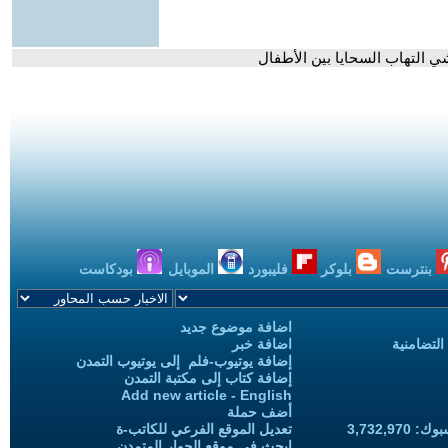
ي التهاب السحايا بين الأطفال
بنترست
بلوكر
فليبورد
الموبايل
بودكاست
اضافة موضوع جديد
التضامنية
اضافة خبر
إضافة يوتيوب-فلم إلى يوتيوب التمدن
إضافة كتاب إلى مكتبة التمدن
Add new article - English
أضف حملة
3,732,97
تعديل الموقع الفرعي للكاتب-ة
ابحث في موقع الحوار المتمدن