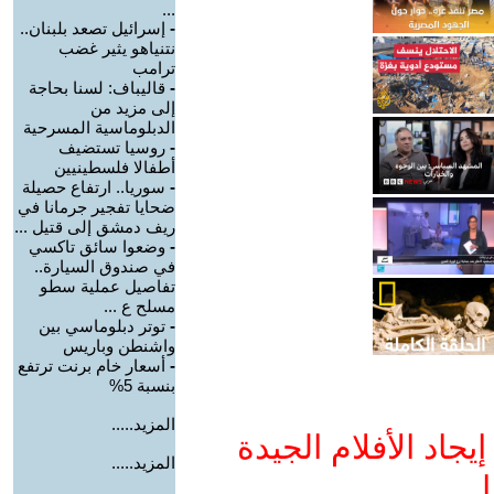
...
-
إسرائيل تصعد بلبنان..
نتنياهو يثير غضب
ترامب
-
قاليباف: لسنا بحاجة
إلى مزيد من
الدبلوماسية المسرحية
-
روسيا تستضيف
أطفالا فلسطينيين
-
سوريا.. ارتفاع حصيلة
ضحايا تفجير جرمانا في
ريف دمشق إلى قتيل ...
-
وضعوا سائق تاكسي
في صندوق السيارة..
تفاصيل عملية سطو
مسلح ع ...
-
توتر دبلوماسي بين
واشنطن وباريس
-
أسعار خام برنت ترتفع
بنسبة 5%
المزيد.....
جاد الأفلام الجيدة
المزيد.....
ا