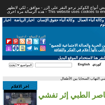
 أنواع الكوكيز نرجو النقر على الزر - موافق - لكي لاتظهر
This website uses cookies to ensure you ge
وكالة أنباء العمال
-
وكالة أنباء حقوق الإنسان
-
اخبار الرياضة
-
اخبار
لوم
التبرع للموقع - ادعمونا
حرية والعدالة الاجتماعية للجميع
"
تى نالها أعلام في الفكر والثقافة
قر هنا لاستخدام الموقع البديل
كوردي
English
ي التهاب السحايا بين الأطفال
اخر الافلام
اصر الطبي إثر تفشي