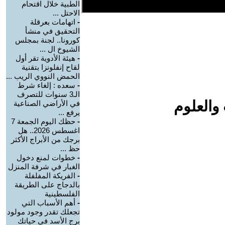
الطبية خلال اقتحام
الاحتل ...
-
اتهامات بعرقلة
التحقيق في منشأ
كورونا.. لجنة بمجلس
الشيوخ ال ...
-
هيئة الأدوية تقر أول
لقاح إنفلونزا بتقنية
الحمض النووي الريب ...
-
سعده : إلغاء شرط
الـ3 سنوات للتصرف
والعلوم
في الأراضي الصناعية
يرفع ...
-
حظك اليوم الجمعة 7
اغسطس 2026.. هل
برجك من الأبراج الأكثر
حظ ...
-
خطوات لمنع دخول
الغبار في شرفة المنزل
-
الفريكة المفلفلة
بالدجاج على الطريقة
الفلسطينية
-
أهم الأسباب التي
تجعلك تقدر وجود مولود
برج الأسد في حياتك