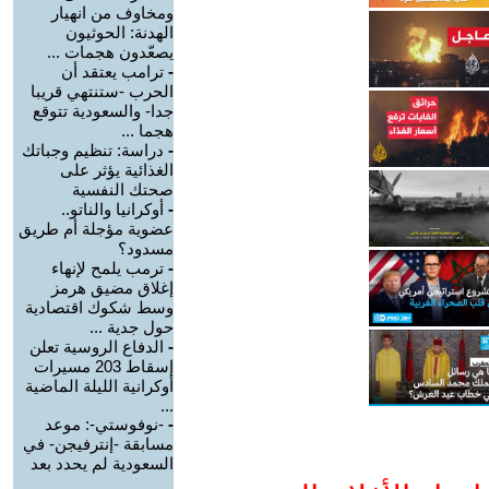
ومخاوف من انهيار
الهدنة: الحوثيون
يصعّدون هجمات ...
-
ترامب يعتقد أن
الحرب -ستنتهي قريبا
جدا- والسعودية تتوقع
هجما ...
-
دراسة: تنظيم وجباتك
الغذائية يؤثر على
صحتك النفسية
-
أوكرانيا والناتو..
عضوية مؤجلة أم طريق
مسدود؟
-
ترمب يلمح لإنهاء
إغلاق مضيق هرمز
وسط شكوك اقتصادية
حول جدية ...
-
الدفاع الروسية تعلن
إسقاط 203 مسيرات
أوكرانية الليلة الماضية
...
-
-نوفوستي-: موعد
مسابقة -إنترفيجن- في
السعودية لم يحدد بعد