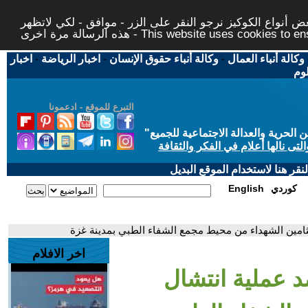
 أنواع الكوكيز نرجو النقر على الزر - موافق - لكي لاتظهر
This website uses cookies to ensure you ge
وكالة أنباء العمال
-
وكالة أنباء حقوق الإنسان
-
اخبار الرياضة
-
اخبار
لوم
التبرع للموقع - ادعمونا
حرية والعدالة الاجتماعية للجميع
"
تى نالها أعلام في الفكر والثقافة
قر هنا لاستخدام الموقع البديل
كوردي
English
ثامين الشهداء من محيط مجمع الشفاء الطبي بمدينة غزة
اخر الافلام
 عملية انتشال