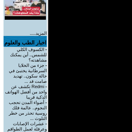
المزيد.....
اخبار الطب والعلوم
-
الكسوف الكلي
للشمس.. أين يمكنك
مشاهدته؟
-
جزء من الخلايا
السرطانية يختبئ في
حالة سكون.. تهديد
صامت قد ...
-
Redmi تكشف عن
واحد من أفضل الهواتف
الذكية قريبا
-
أضواء المدن تحجب
النجوم.. عالمة فلك
روسية تحذر من خطر
التلوث ...
-
عشرات الإصابات
وعرقلة لعمل الطواقم