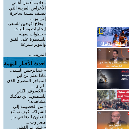
-
قائمة أفضل أغاني
الأعراس العربية التي
تضيف لمسة ساحرة
إلى يو ...
-
بخاخ افوجين للشعر:
إيجابيات وسلبيات
-
خطوات سهلة
للسيطرة على القلق
والتوتر بسرعة
المزيد.....
احدث الأخبار المهمة
-
عبدالرحمن السيد..
ماذا نعلم عن ابن
المهاجر المصري الذي
-لم ي ...
-
الكسوف الكلي
للشمس.. أين يمكنك
مشاهدته؟
-
من الخصومة إلى
الشراكة: كيف توسّع
التعاون الدفاعي بين
مصر وت ...
-
عشرات القتلى