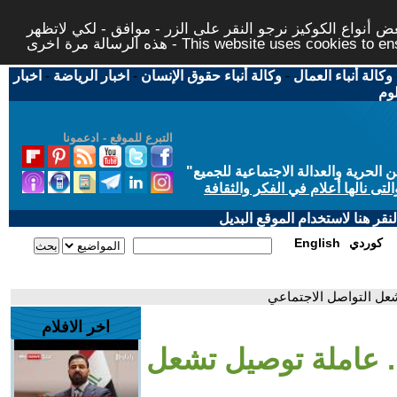
 أنواع الكوكيز نرجو النقر على الزر - موافق - لكي لاتظهر
This website uses cookies to ensure you ge
وكالة أنباء العمال
-
وكالة أنباء حقوق الإنسان
-
اخبار الرياضة
-
اخبار
لوم
التبرع للموقع - ادعمونا
حرية والعدالة الاجتماعية للجميع
"
تى نالها أعلام في الفكر والثقافة
قر هنا لاستخدام الموقع البديل
كوردي
English
تشعل التواصل الاجتماعي
اخر الافلام
.. عاملة توصيل تشعل