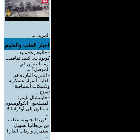
المزيد.....
اخبار الطب والعلوم
-
«البحارة» وبيع
كوبونات.. كيف تفاقمت
أزمة البنزين في
الموصل؟ ...
-
الحرب الباردة في
الغابة: أسرار عسكرية
وتكتيكات استباقية
تستخ ...
-
فايننشال تايمز:
المسلحون الكولومبيون
يتسللون إلى أوكرانيا لإ
...
-
كوريا الجنوبية تطلب
من بريطانيا تسهيل
استمرار واردات الغاز ا
...