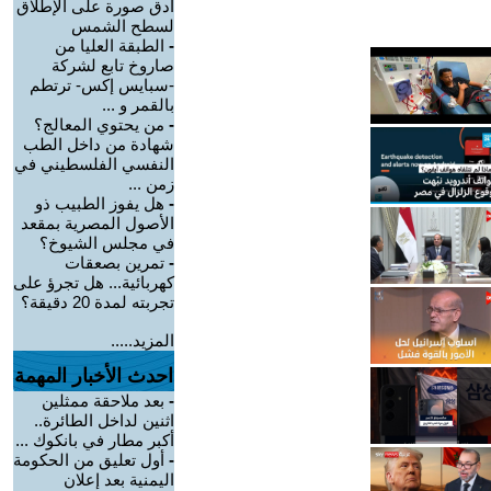
أدق صورة على الإطلاق
لسطح الشمس
-
الطبقة العليا من
صاروخ تابع لشركة
-سبايس إكس- ترتطم
بالقمر و ...
-
من يحتوي المعالج؟
شهادة من داخل الطب
النفسي الفلسطيني في
زمن ...
-
هل يفوز الطبيب ذو
الأصول المصرية بمقعد
في مجلس الشيوخ؟
-
تمرين بصعقات
كهربائية... هل تجرؤ على
تجربته لمدة 20 دقيقة؟
المزيد.....
احدث الأخبار المهمة
-
بعد ملاحقة ممثلين
اثنين لداخل الطائرة..
أكبر مطار في بانكوك ...
-
أول تعليق من الحكومة
اليمنية بعد إعلان