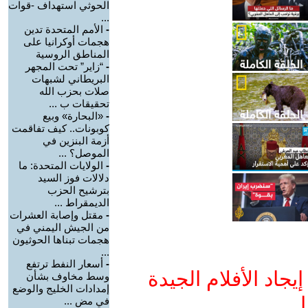
الحوثي استهداف -قوات
...
-
الأمم المتحدة تدين
هجمات أوكرانيا على
المناطق الروسية
-
“زاير” تحت المجهر
البريطاني لشبهات
صلات بحزب الله
تحقيقات ب ...
-
«البحارة» وبيع
كوبونات.. كيف تفاقمت
أزمة البنزين في
الموصل؟ ...
-
الولايات المتحدة: ما
دلالات فوز السيد
بترشيح الحزب
الديمقراط ...
-
مقتل وإصابة العشرات
من الجيش اليمني في
هجمات تبناها الحوثيون
...
-
أسعار النفط ترتفع
جاد الأفلام الجيدة
وسط مخاوف بشأن
إمدادات الخليج والوضع
ا
في مض ...