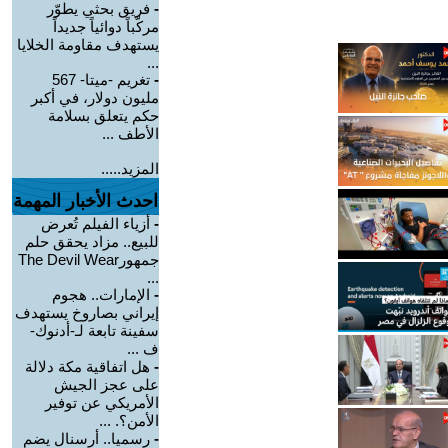
-
فريق بحثي يطوّر
مركّباً دوائياً جديداً
يستهدف مقاومة الخلايا
...
-
تغريم -ميتا- 567
مليون دولار، في أكبر
حكم يتعلق بسلامة
الأطف ...
المزيد.....
احدث الأخبار المهمة
-
أزياء الفيلم تُعرض
للبيع.. مزاد يحقق حلم
جمهورThe Devil Wear
...
-
الإمارات.. هجوم
إيراني بصاروخ يستهدف
سفينة تابعة لـ-أدنوك-
ف ...
-
هل اتفاقية مكة دلالة
على عجز الجيش
الأمريكي عن توفير
الأمن؟. ...
-
رسميا.. أرسنال يضم