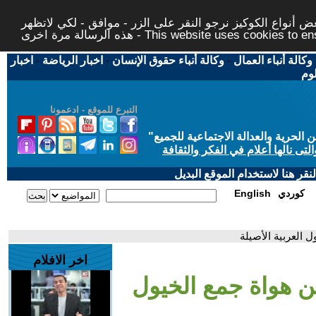
 أنواع الكوكيز نرجو النقر على الزر - موافق - لكي لاتظهر
This website uses cookies to ensure you ge
وكالة أنباء العمال
-
وكالة أنباء حقوق الإنسان
-
اخبار الرياضة
-
اخبار
لوم
التبرع للموقع - ادعمونا
حرية والعدالة الاجتماعية للجميع
"
تى نالها أعلام في الفكر والثقافة
قر هنا لاستخدام الموقع البديل
كوردي
English
 العربية الأصيلة
اخر الافلام
ن هواة جمع الخيول