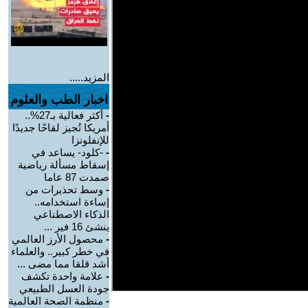
المزيد.....
اخبار الطب والعلوم
-
أكثر فعالية بـ27%..
أمريكا تُجيز لقاحًا جديدًا
للإنفلونزا
-
-كلود- يساعد في
إسقاط مسألة رياضية
صمدت 87 عاما
-
وسط تحذيرات من
إساءة استخدامه..
الذكاء الاصطناعي
ينشئ 16 فير ...
-
محصول الأرز العالمي
في خطر كبير.. والعلماء
أشد قلقا مما مضى ...
-
علامة واحدة تكشف
جودة العسل الطبيعي
-
منظمة الصحة العالمية