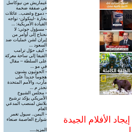
غيماريش من نيوكاسل
في صفقة ضخمة
-
دموع وغضب.. عائلات
بحارة -لينكولن- تواجه
القيادة الأمريكية: ...
-
مسؤول حوثي: لا
نحتاج إلى أوامر من
إيران لشن عمليات ضد
السعود ...
-
كيف حوّل ترامب
الفيفا إلى ساحة معركة
على السلطة – مقال
في مو ...
-
الحوثيون يشنون
هجوماً جديداً على
مأرب، والأمم المتحدة
تحذر م ...
-
مجلس الشيوخ
الأمريكي يؤكد ترشيح
بلانش لمنصب المدعي
العام
-
اليمن.. سيول تغمر
جاد الأفلام الجيدة
شوارع العاصمة صنعاء
ا
المزيد.....