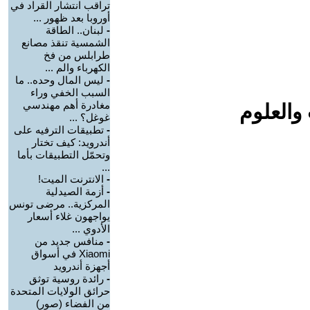
تراقب انتشار القراد في
أوروبا بعد ظهور ...
-
لبنان.. الطاقة
الشمسية تنقذ مصانع
طرابلس من فخ
الكهرباء والم ...
-
ليس المال وحده.. ما
السبب الخفي وراء
مغادرة أهم مهندسي
والعلوم
غوغل؟ ...
-
تطبيقات الترفيه على
أندرويد: كيف تختار
وتحمّل التطبيقات بأما
...
-
الانترنت الميت!
-
أزمة الصيدلية
المركزية.. مرضى تونس
يواجهون غلاء أسعار
الأدوي ...
-
منافس جديد من
Xiaomi في أسواق
أجهزة أندرويد
-
رائدة روسية توثق
حرائق الولايات المتحدة
من الفضاء (صور)