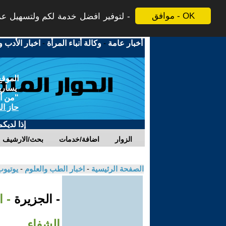
موافق - OK
لتوفير افضل خدمة لكم ولتسهيل عملي
أخبار عامة
-
وكالة أنباء المرأة
-
اخبار الأدب و
الموقع
يسارية
"من أج
حاز ال
إذا لديك
الزوار
اضافة/خدمات
بحث/الارشيف
الصفحة الرئيسية
-
اخبار الطب والعلوم
-
يوتيوب
- الجزيرة
- 
الشفاء