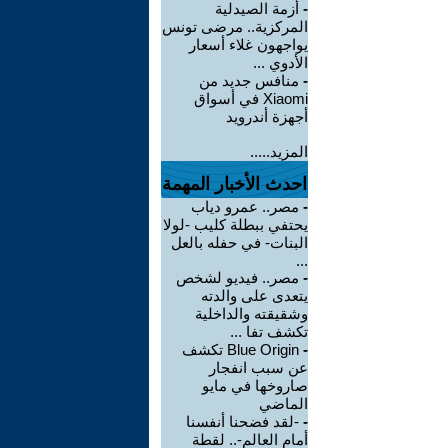
-
أزمة الصيدلية
المركزية.. مرضى تونس
يواجهون غلاء أسعار
الأدوي ...
-
منافس جديد من
Xiaomi في أسواق
أجهزة أندرويد
المزيد.....
احدث الأخبار المهمة
-
مصر.. عمرو دياب
يحتفي ببطلة كليب -لولا
البنات- في حفله بالعل
...
-
مصر.. فيديو لشخص
يتعدى على والدته
وشقيقته والداخلية
تكشف تفا ...
-
Blue Origin تكشف
عن سبب انفجار
صاروخها في مايو
الماضي
-
-لقد فضحنا أنفسنا
أمام العالم-.. لقطة