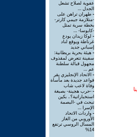
عفوية لصلاح تشعل
الجدل ...
-
طهران تراهن على
-متلازمة جيمي كارتر-
بخطة سرية تمثل
-كابوسا- ...
-
لوكا زيدان يودع
غرناطة ويوقع لناد
إسباني جديد
-
هيئة بحرية بريطانية:
سفينة تتعرض لمقذوف
مجهول قبالة سلطنة
عم ...
-
الاتحاد الإنجليزي يقر
قواعد جديدة بعد مأساة
وفاة لاعب شاب
ا
-
-حرب هجينة- بصبغة
استخباراتية؟.. بكين
تبحث في -البصمة
الإسرا ...
-
واردات الاتحاد
الأوروبي من الغاز
المسال الروسي ترتفع
14%