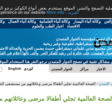
ة التصفح والنشر، الموقع يستخدم بعض أنواع الكوكيز نرجو النق
More info - المزيد
experience on our website
الفن
-
وكالة أنباء اليسار
-
وكالة أنباء العلمانية
-
وكالة أنباء العمال
-
وكا
الاقتصاد
-
اخبار الطب والعلوم
 الرئيسي لمؤسسة الحوار المتمدن
، علمانية، ديمقراطية، تطوعية وغير ربحية
ل مجتمع مدني علماني ديمقراطي حديث يضمن الحرية والعدالة الاجتم
حوار المتمدن على جائزة ابن رشد للفكر الحر والتى نالها أعلام في الفك
م مشاكل تقنية في تصفح الحوار المتمدن نرجو النقر هنا لاستخدام الموقع
كوردي
English
الاخبار
مراكز
الحوار المتمدن
 التمدن
- الصحة العالمية تجلي أطفالا مرضى وعائلاتهم من مستشفى الش
الصحة العالمية تجلي أطفالا مرضى وعائلاتهم