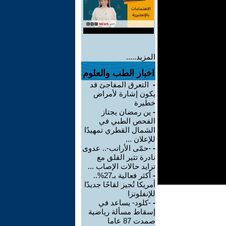
المزيد.....
اخبار الطب والعلوم
-
التعرق المفاجئ قد
يكون إشارة لأمراض
خطيرة
-
ين رمضان يجتاز
الفحص الطبي في
الشمال القطري تمهيدًا
للإعلان ...
-
-حمّى الأرانب-.. عدوى
نادرة تثير القلق مع
تزايد حالات الإصاب ...
-
أكثر فعالية بـ27%..
أمريكا تُجيز لقاحًا جديدًا
للإنفلونزا
-
-كلود- يساعد في
إسقاط مسألة رياضية
صمدت 87 عاما