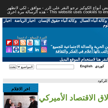
 أنواع الكوكيز نرجو النقر على الزر - موافق - لكي لاتظهر
This website uses cookies to ensure you ge
وكالة أنباء العمال
-
وكالة أنباء حقوق الإنسان
-
اخبار الرياضة
-
اخبار
لوم
التبرع للموقع - ادعمونا
حرية والعدالة الاجتماعية للجميع
"
تى نالها أعلام في الفكر والثقافة
قر هنا لاستخدام الموقع البديل
كوردي
English
للركود
اخر الافلام
اق الاقتصاد الأميركي