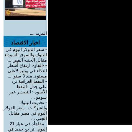
المزيد.....
اخبار الاقتصاد
-
سعر الدولار اليوم في
البنوك والسوق السوداء
مقابل الجنيه المص ...
-
-الفاو-: ارتفاع أسعار
الغذاء في يوليو لأعلى
مستوى منذ 3 سنوا ...
-
النفط العراقية ترد
على جدل -النفط
الأسود-: التصدير عبر
سومو ...
-
تحديث البنوك
والشركات.. سعر الدولار
اليوم في مصر مقابل
الجني ...
-
مفاجأة في عيار 21
اليوم.. تراجع جديد في