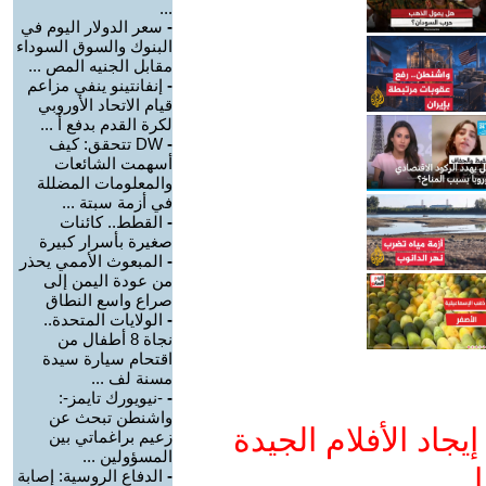
...
-
سعر الدولار اليوم في
البنوك والسوق السوداء
مقابل الجنيه المص ...
-
إنفانتينو ينفي مزاعم
قيام الاتحاد الأوروبي
لكرة القدم بدفع أ ...
-
DW تتحقق: كيف
أسهمت الشائعات
والمعلومات المضللة
في أزمة سبتة ...
-
القطط.. كائنات
صغيرة بأسرار كبيرة
-
المبعوث الأممي يحذر
من عودة اليمن إلى
صراع واسع النطاق
-
الولايات المتحدة..
نجاة 8 أطفال من
اقتحام سيارة سيدة
مسنة لف ...
-
-نيويورك تايمز-:
واشنطن تبحث عن
جاد الأفلام الجيدة
زعيم براغماتي بين
المسؤولين ...
ا
-
الدفاع الروسية: إصابة