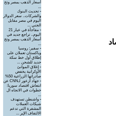
أسعار الذهب بمصر وتح
...
-
تحديث البنوك
والشركات.. سعر الدولار
اليوم في مصر مقابل
الجني ...
-
مفاجأة في عيار 21
اليوم.. تراجع جديد في
أسعار الذهب بمصر وتح
اد
...
-
سفير: روسيا
وباكستان تعملان على
إطلاق أول خط سكة
حديد للشحن ...
-
إغلاق الموانئ
الأوكرانية يخفض
صادراتها الزراعية 50%
-
جهاد أزعور لـCNN عن
انتعاش اقتصاد سوريا:
خطوات في الاتجاه ال
...
-
واشنطن تستهدف
شبكات العملات
المشفرة التي تدعم
الالتفاف الإير ...