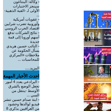
-
وكالة: البنتاغون
سينجز الاختبارات
الأولى لـ -القبة الذهبية-
...
-
عقوبات أمريكية
وأوروبية تضرب شرايين
اقتصاد الحرب الروسي
-
نتائج الشركات تدفع
أسهم أوروبا إلى قمة
جديدة
-
النائب حسين هريدي
يسأل الحكومة عن
ملاحظات «المركزي
للمحاسبات ...
المزيد.....
احدث الأخبار المهمة
-
البرادعي يعدد 4 أمور
تجعل الوضع بالشرق
الأوسط -ينتقل من
السي ...
-
ابنة صدام حسين تنشر
فيديو لوالدها وحشود
من العراقيين بذكرى 8