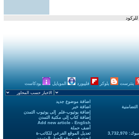
للركود
بنترست
بلوكر
فليبورد
الموبايل
بودكاست
اضافة موضوع جديد
التضامنية
اضافة خبر
إضافة يوتيوب-فلم إلى يوتيوب التمدن
إضافة كتاب إلى مكتبة التمدن
Add new article - English
أضف حملة
3,732,97
تعديل الموقع الفرعي للكاتب-ة
ابحث في موقع الحوار المتمدن