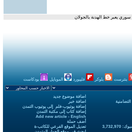
 سوري يعبر خط الهدنة بالجولان
بنترست
بلوكر
فليبورد
الموبايل
بودكاست
اضافة موضوع جديد
التضامنية
اضافة خبر
إضافة يوتيوب-فلم إلى يوتيوب التمدن
إضافة كتاب إلى مكتبة التمدن
Add new article - English
أضف حملة
3,732,97
تعديل الموقع الفرعي للكاتب-ة
ابحث في موقع الحوار المتمدن