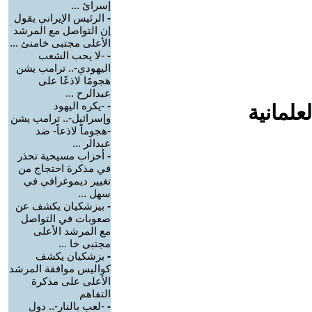
إسرائ ...
-
الرئيس الإيراني يقول
إن التواصل مع المرشد
الأعلى مجتبى خامنئ ...
-
-لا يحب الشعب
اليهودي-.. ترامب يشن
هجومًا لاذعًا على
عبدالرح ...
-
-يكره اليهود
علمانية
وإسرائيل-.. ترامب يشن
-هجوماً لاذعاً- ضد
عبدالر ...
-
أحزاب مسيحية تحذر
في مذكرة احتجاج من
تغيير ديموغرافي في
سهل ...
-
بيزشكيان يكشف عن
صعوبات في التواصل
مع المرشد الأعلى
مجتبى خا ...
-
بزشكيان يكشف
كواليس موافقة المرشد
الأعلى على مذكرة
التفاهم
-
-لعب بالنار-.. دول