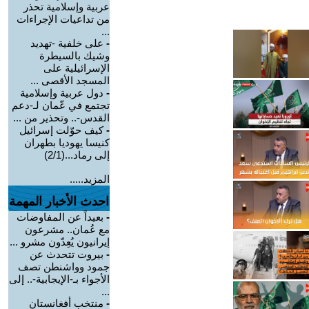
عربية وإسلامية تحذر
من تداعيات الإجراءات
...
-
على خلفية -تهديد
وشيك بالسيطرة
الإسرائيلية على
المسجد الأقصى ...
-
دول عربية وإسلامية
تجتمع في عّمان لـ-دعم
القدس-.. وتحذير من ...
-
كيف حوّلت إسرائيل
كنيسا يهوديا بطهران
إلى رماد...(2/1)
المزيد.....
احدث الأخبار المهمة
-
بعيداً عن المفاوضات
مع عُمان.. مشرعون
إيرانيون يُعِدّون مشرو ...
-
بيروت تتحدث عن
جمود وواشنطن تصف
الأجواء بـ-الإيجابية-.. إلى
...
-
منتخب أفغانستان