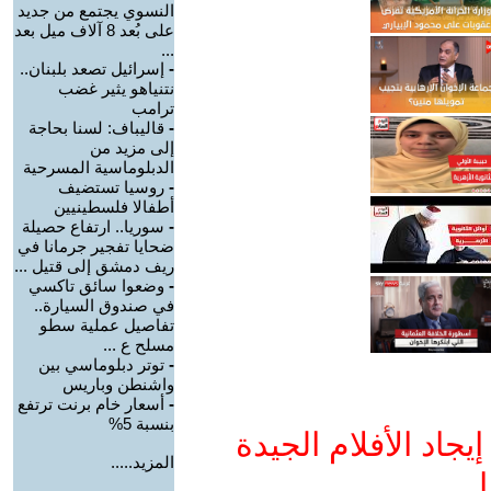
النسوي يجتمع من جديد
على بُعد 8 آلاف ميل بعد
...
-
إسرائيل تصعد بلبنان..
نتنياهو يثير غضب
ترامب
-
قاليباف: لسنا بحاجة
إلى مزيد من
الدبلوماسية المسرحية
-
روسيا تستضيف
أطفالا فلسطينيين
-
سوريا.. ارتفاع حصيلة
ضحايا تفجير جرمانا في
ريف دمشق إلى قتيل ...
-
وضعوا سائق تاكسي
في صندوق السيارة..
تفاصيل عملية سطو
مسلح ع ...
-
توتر دبلوماسي بين
واشنطن وباريس
-
أسعار خام برنت ترتفع
بنسبة 5%
جاد الأفلام الجيدة
المزيد.....
ا