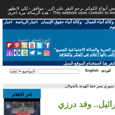
 أنواع الكوكيز نرجو النقر على الزر - موافق - لكي لاتظهر
This website uses cookies to ensure you ge
وكالة أنباء العمال
-
وكالة أنباء حقوق الإنسان
-
اخبار الرياضة
-
اخبار
لوم
التبرع للموقع - ادعمونا
حرية والعدالة الاجتماعية للجميع
"
تى نالها أعلام في الفكر والثقافة
قر هنا لاستخدام الموقع البديل
كوردي
English
 سوري يعبر خط الهدنة بالجولان
اخر الافلام
ائيل.. وفد درزي